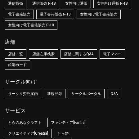
通信販売
通信販売 R-18
女性向け通販
女性向け通販 R-18
電子書籍販売
電子書籍販売 R-18
女性向け電子書籍販売
女性向け電子書籍販売 R-18
店舗
店舗一覧
店舗在庫検索
店舗に関するQ&A
電子マネー
銀聯カード
サークル向け
サークル委託案内
新規登録
サークルポータル
Q&A
サービス
とらのあなクラフト
ファンティア[Fantia]
クリエイティア[Creatia]
とら婚