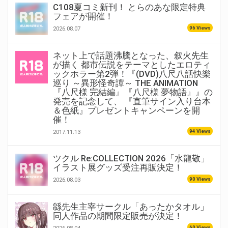
C108夏コミ新刊！ とらのあな限定特典
フェアが開催！
96 Views
2026.08.07
ネット上で話題沸騰となった、叙火先生
が描く 都市伝説をテーマとしたエロティ
ックホラー第2弾！『(DVD)八尺八話快樂
巡り ～異形怪奇譚～ THE ANIMATION
『八尺様 完結編』『八尺様 夢物語』』の
発売を記念して、 『直筆サイン入り台本
＆色紙』プレゼントキャンペーンを開
催！
94 Views
2017.11.13
ツクル Re:COLLECTION 2026「水龍敬」
イラスト展グッズ受注再販決定！
90 Views
2026.08.03
緜先生主宰サークル「あったかタオル」
同人作品の期間限定販売が決定！
60 Views