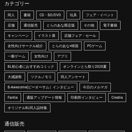
カテゴリー
同人
書籍
CD・BD/DVD
玩具
フェア・イベント
店舗
通信販売
とらのあな限定版
その他
電子書籍
キャンペーン
イラスト展
店舗フェア・セール
女性向けサークル紹介
とらのあな×韓国
PCゲーム
一般ゲーム
女性向け
アプリ
BL初心者におすすめコミック
オンラインとら祭り2020夏
大感謝祭
ツクルノモリ
同人アンケート
B-Awesome(ビーオーサム）インタビュー
今日のメルマガ
Fantia
通販アップデート情報
印刷所インタビュー
Creatia
オリジナルBL同人誌特集
通信販売