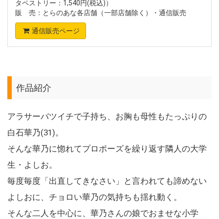
タペストリー：1,540円(税込)）
販 売：とらのあな各店舗（一部店舗除く）・通信販売
通信販売ページ
作品紹介
アラサーバツイチで子持ち、お胸も母性もたっぷりの
白石華乃(31)。
そんな華乃に惚れてプロポーズを繰り返す隣人の大学
生・よしお。
毎度毎度「出直してきなさい」と言われても諦めない
よしおに、チョロい華乃の気持ちも揺れ動く。
そんな二人を中心に、華乃さんの娘でおませな小学