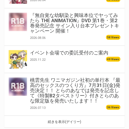
2026.08.04
『無自覚な幼馴染と興味本位でヤってみ
たら THE ANIMATION』DVD 第1巻・第2
巻発売記念 サイン入り台本プレゼントキ
ャンペーン 開催！
58 Views
2026.08.06
イベント会場での委託受付のご案内
49 Views
2025.11.22
桃雲先生 ワニマガジン社初の単行本 『最
高のセックスのつくり方』7月31日(金)発
売決定！！ とらのあなでは発売を記念し
て《特製B2タペストリー》付きとらのあ
な限定版を発売いたします！！
36 Views
2026.07.13
続きを表示(デイリー)