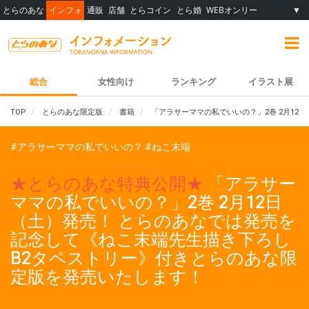
とらのあな
インフォ
通販
店舗
とらコイン
とら婚
WEBオンリー
▼
総合
女性向け
ランキング
イラスト展
TOP
とらのあな限定版
書籍
「アラサーママの私でいいの？」2巻 2月1
#アラサーママの私でいいの？
#ねこ末端
★とらのあな特典公開★
「アラサー
ママの私でいいの？」2巻 2月12日
（土）発売！ とらのあなでは発売を
記念して《ねこ末端先生描き下ろし
B2タペストリー》付きとらのあな限
定版を発売いたします！