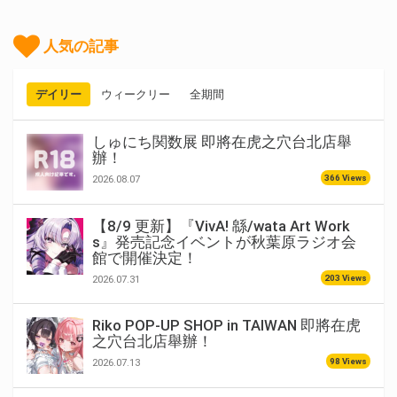
人気の記事
デイリー
ウィークリー
全期間
しゅにち関数展 即將在虎之穴台北店舉
辦！
366 Views
2026.08.07
【8/9 更新】『VivA! 緜/wata Art Work
s』発売記念イベントが秋葉原ラジオ会
館で開催決定！
203 Views
2026.07.31
Riko POP-UP SHOP in TAIWAN 即將在虎
之穴台北店舉辦！
98 Views
2026.07.13