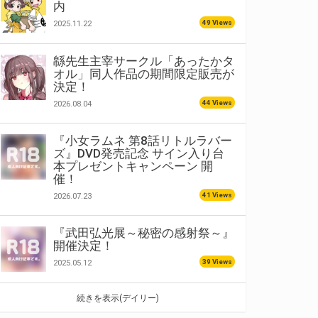
内
49 Views
2025.11.22
緜先生主宰サークル「あったかタ
オル」同人作品の期間限定販売が
決定！
44 Views
2026.08.04
『小女ラムネ 第8話リトルラバー
ズ』DVD発売記念 サイン入り台
本プレゼントキャンペーン 開
催！
41 Views
2026.07.23
『武田弘光展～秘密の感射祭～』
開催決定！
39 Views
2025.05.12
続きを表示(デイリー)