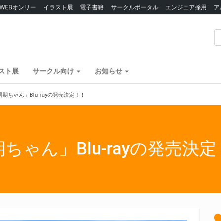
WEBオンリー
イラスト展
電子書籍
サークルポータル
エンジニア採用
ア
スト展
サークル向け
お知らせ
期ちゃん」Blu-rayの発売決定！！
ゃん」Blu-rayの発売決定