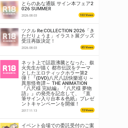
とらのあな通販 サイン本フェア2
026 SUMMER
103 Views
2026.08.03
ツクル Re:COLLECTION 2026「き
ただりょうま」イラスト展グッズ
受注再販決定！
85 Views
2026.08.03
ネット上で話題沸騰となった、叙
火先生が描く 都市伝説をテーマ
としたエロティックホラー第2
弾！『(DVD)八尺八話快樂巡り ～
異形怪奇譚～ THE ANIMATION
『八尺様 完結編』『八尺様 夢物
語』』の発売を記念して、 『直
筆サイン入り台本＆色紙』プレゼ
ントキャンペーンを開催！
72 Views
2017.11.13
イベント会場での委託受付のご案