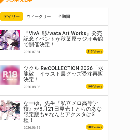
デイリー
ウィークリー
全期間
『VivA! 緜/wata Art Works』発売
記念イベントが秋葉原ラジオ会館
で開催決定！
213 Views
2026.07.31
ツクル Re:COLLECTION 2026「水
龍敬」イラスト展グッズ受注再販
決定！
190 Views
2026.08.03
なーゆ。先生『私立メロ高等学
校』が8月21日発売！とらのあな
限定版も♥ なんとアクスタは3
種！
103 Views
2026.06.19