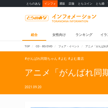
とらのあな
インフォ
通販
店舗
とらコイン
とら婚
総合
女性向け
ランキング
イラ
TOP
CD・BD/DVD
フェア・イベント
アニメ「がんばれ同
#がんばれ同期ちゃん
#よむ
#よむ書店
アニメ「がんばれ同期ち
2021.09.20