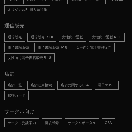
オリジナルBL同人誌特集
通信販売
通信販売
通信販売 R-18
女性向け通販
女性向け通販 R-18
電子書籍販売
電子書籍販売 R-18
女性向け電子書籍販売
女性向け電子書籍販売 R-18
店舗
店舗一覧
店舗在庫検索
店舗に関するQ&A
電子マネー
銀聯カード
サークル向け
サークル委託案内
新規登録
サークルポータル
Q&A