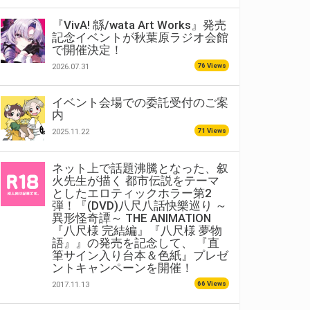
『VivA! 緜/wata Art Works』発売
記念イベントが秋葉原ラジオ会館
で開催決定！
76 Views
2026.07.31
イベント会場での委託受付のご案
内
71 Views
2025.11.22
ネット上で話題沸騰となった、叙
火先生が描く 都市伝説をテーマ
としたエロティックホラー第2
弾！『(DVD)八尺八話快樂巡り ～
異形怪奇譚～ THE ANIMATION
『八尺様 完結編』『八尺様 夢物
語』』の発売を記念して、 『直
筆サイン入り台本＆色紙』プレゼ
ントキャンペーンを開催！
66 Views
2017.11.13