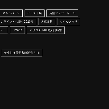
キャンペーン
イラスト展
店舗フェア・セール
オンラインとら祭り2020夏
大感謝祭
ツクルノモリ
ュー
Creatia
オリジナルBL同人誌特集
女性向け電子書籍販売 R-18