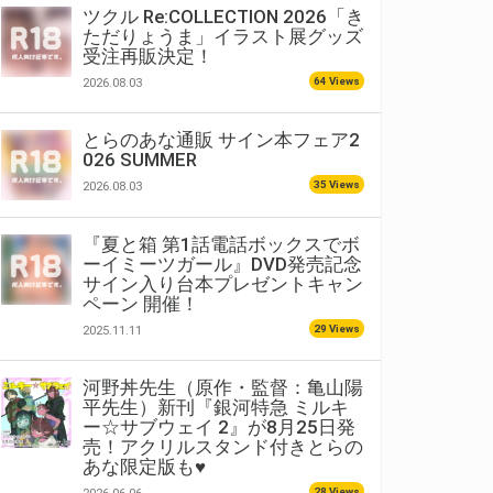
ツクル Re:COLLECTION 2026「き
ただりょうま」イラスト展グッズ
受注再販決定！
64 Views
2026.08.03
とらのあな通販 サイン本フェア2
026 SUMMER
35 Views
2026.08.03
『夏と箱 第1話電話ボックスでボ
ーイミーツガール』DVD発売記念
サイン入り台本プレゼントキャン
ペーン 開催！
29 Views
2025.11.11
河野丼先生（原作・監督：亀山陽
平先生）新刊『銀河特急 ミルキ
ー☆サブウェイ 2』が8月25日発
売！アクリルスタンド付きとらの
あな限定版も♥
28 Views