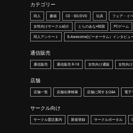
カテゴリー
同人
書籍
CD・BD/DVD
玩具
フェア・イ
女性向けサークル紹介
とらのあな×韓国
PCゲーム
同人アンケート
B-Awesome(ビーオーサム）インタビュ
通信販売
通信販売
通信販売 R-18
女性向け通販
女性向け通
店舗
店舗一覧
店舗在庫検索
店舗に関するQ&A
電子
サークル向け
サークル委託案内
新規登録
サークルポータル