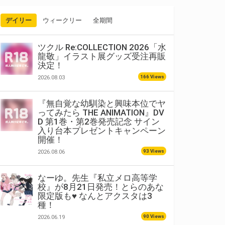
デイリー
ウィークリー
全期間
ツクル Re:COLLECTION 2026「水
龍敬」イラスト展グッズ受注再販
決定！
166 Views
2026.08.03
『無自覚な幼馴染と興味本位でヤ
ってみたら THE ANIMATION』DV
D 第1巻・第2巻発売記念 サイン
入り台本プレゼントキャンペーン
開催！
93 Views
2026.08.06
なーゆ。先生『私立メロ高等学
校』が8月21日発売！とらのあな
限定版も♥ なんとアクスタは3
種！
90 Views
2026.06.19