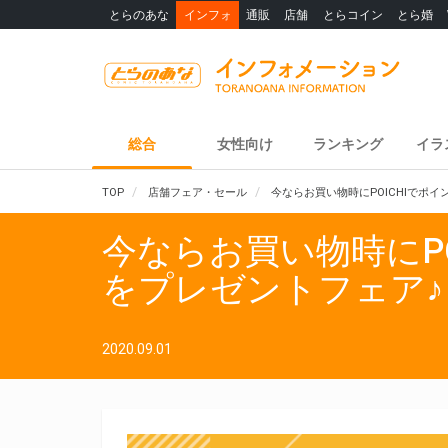
とらのあな
インフォ
通販
店舗
とらコイン
とら婚
総合
女性向け
ランキング
イラ
TOP
店舗フェア・セール
今ならお買い物時にPOICHIでポ
今ならお買い物時にP
をプレゼントフェア♪
2020.09.01