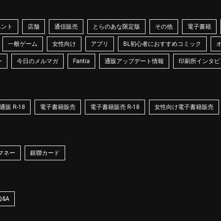
ベント
店舗
通信販売
とらのあな限定版
その他
電子書籍
一般ゲーム
女性向け
アプリ
BL初心者におすすめコミック
ー
今日のメルマガ
Fantia
通販アップデート情報
印刷所インタビ
販 R-18
電子書籍販売
電子書籍販売 R-18
女性向け電子書籍販売
マネー
銀聯カード
Q&A