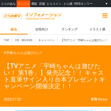
とらのあな
インフォ
通販
店舗
とらコイン
とら婚
WEBオンリー
▼
総合
女性向け
ランキング
イラスト展
TOP
CD・BD/DVD
キャンペーン
【TVアニメ「宇崎ちゃんは遊びたい！ 
#宇崎ちゃんは遊びたい!
【TVアニメ「宇崎ちゃんは遊びた
い！ 第1巻」】発売記念！！ キャス
ト直筆サイン入り台本プレゼントキ
ャンペーン開催決定！！
2020.07.20
878
Views