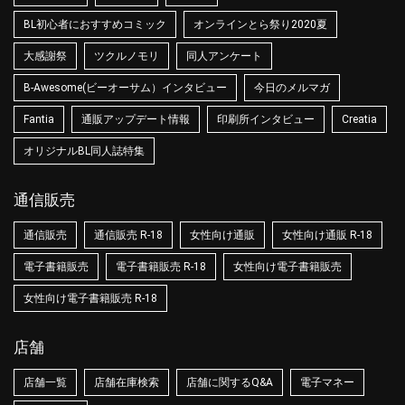
BL初心者におすすめコミック
オンラインとら祭り2020夏
大感謝祭
ツクルノモリ
同人アンケート
B-Awesome(ビーオーサム）インタビュー
今日のメルマガ
Fantia
通販アップデート情報
印刷所インタビュー
Creatia
オリジナルBL同人誌特集
通信販売
通信販売
通信販売 R-18
女性向け通販
女性向け通販 R-18
電子書籍販売
電子書籍販売 R-18
女性向け電子書籍販売
女性向け電子書籍販売 R-18
店舗
店舗一覧
店舗在庫検索
店舗に関するQ&A
電子マネー