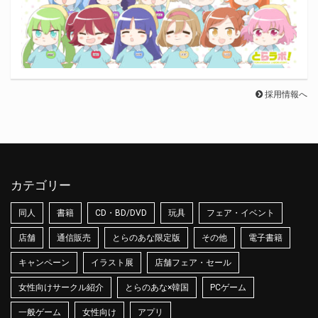
採用情報へ
カテゴリー
同人
書籍
CD・BD/DVD
玩具
フェア・イベント
店舗
通信販売
とらのあな限定版
その他
電子書籍
キャンペーン
イラスト展
店舗フェア・セール
女性向けサークル紹介
とらのあな×韓国
PCゲーム
一般ゲーム
女性向け
アプリ