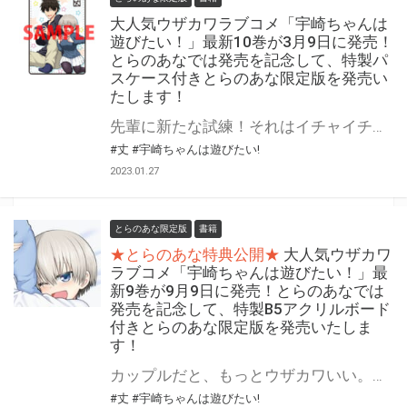
大人気ウザカワラブコメ「宇崎ちゃんは
遊びたい！」最新10巻が3月9日に発売！
とらのあなでは発売を記念して、特製パ
スケース付きとらのあな限定版を発売い
たします！
先輩に新たな試練！それはイチャイチャ耐性をつけること！？ 大人気ウザカワラブコメ「宇崎ちゃんは遊びたい！」最新10巻が3月9日(木)に発売！ とらのあなでは発売を記念して、特製パスケース付きとらのあな限定版を発売いたします！ とらのあな限定版は数量限定となりますので、予約を含め是非ともお早めにお求めください！
#丈
#宇崎ちゃんは遊びたい!
2023.01.27
とらのあな限定版
書籍
★とらのあな特典公開★
大人気ウザカワ
ラブコメ「宇崎ちゃんは遊びたい！」最
新9巻が9月9日に発売！とらのあなでは
発売を記念して、特製B5アクリルボード
付きとらのあな限定版を発売いたしま
す！
カップルだと、もっとウザカワいい。宇崎一家も巻き込んで、ドタバタ加速！ 大人気ウザカワラブコメ「宇崎ちゃんは遊びたい！」最新9巻が9月9日（金）に発売！ とらのあなでは発売を記念して、特製B5アクリルボード付きとらのあな限定版を発売いたします！ とらのあな限定版は数量限定となりますので、予約を含め是非ともお早めにお求めください！
#丈
#宇崎ちゃんは遊びたい!