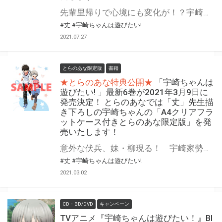
先輩里帰りで心境にも変化が！？宇崎家クリスマスで何かが起こる！？ 大人気のウザカワ系後輩とのドタバタラブコメ「宇崎ちゃんは遊びたい! 」最新7巻が2021年8月6日に発売！ とらのあなでは発売を記念して「A3タペストリー付きとらのあな限定版」を発売いたします！ イラストは5巻の際に発売した「アクリルスタンド付きとらのあな限定版」のイラストを をタペストリー化します！ とらのあな限定版は限られておりますので予約を含め是非ともお早めにお求めください！！
#丈
#宇崎ちゃんは遊びたい!
2021.07.27
とらのあな限定版
書籍
★とらのあな特典公開★
「宇崎ちゃんは
遊びたい! 」最新6巻が2021年3月9日に
発売決定！ とらのあなでは「丈」先生描
き下ろしの宇崎ちゃんの「A4クリアフラ
ットケース付きとらのあな限定版」を発
売いたします！
意外な伏兵、妹・柳現る！ 宇崎家勢ぞろいでセンパイ攻略に――！？ 大人気のウザカワ系後輩とのドタバタラブコメ「宇崎ちゃんは遊びたい! 」最新6巻が2021年3月9日に発売！ とらのあなでは発売を記念して「丈」先生描き下ろしの宇崎ちゃんの「A4クリアフラットケース付きとらのあな限定版」を発売いたします！ とらのあな限定版は限られておりますので予約を含め是非ともお早めにお求めください！！
#丈
#宇崎ちゃんは遊びたい!
2021.03.02
CD・BD/DVD
キャンペーン
TVアニメ『宇崎ちゃんは遊びたい！』Bl