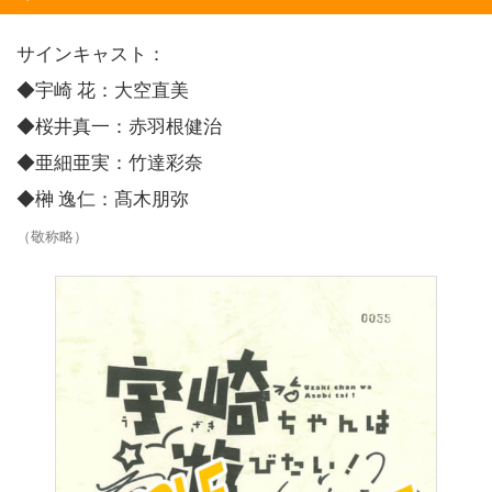
サインキャスト：
◆宇崎 花：大空直美
◆桜井真一：赤羽根健治
◆亜細亜実：竹達彩奈
◆榊 逸仁：髙木朋弥
（敬称略）