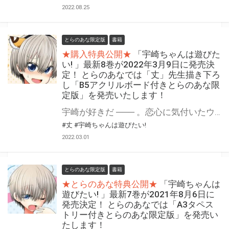
2022.08.25
とらのあな限定版
書籍
★購入特典公開★
「宇崎ちゃんは遊びた
い! 」最新8巻が2022年3月9日に発売決
定！ とらのあなでは「丈」先生描き下ろ
し「B5アクリルボード付きとらのあな限
定版」を発売いたします！
宇崎が好きだ ─── 。恋心に気付いたウザカワラブコメ、ネクストステージ！ 大人気のウザカワ系後輩とのドタバタラブコメ「宇崎ちゃんは遊びたい! 」最新8巻が2022年3月9日（水）に発売！ 8巻発売を記念して「B5アクリルボード付きとらのあな限定版」を発売いたします！ とらのあな限定版は限られておりますので予約を含め是非ともお早めにお求めください！！
#丈
#宇崎ちゃんは遊びたい!
2022.03.01
とらのあな限定版
書籍
★とらのあな特典公開★
「宇崎ちゃんは
遊びたい! 」最新7巻が2021年8月6日に
発売決定！ とらのあなでは「A3タペス
トリー付きとらのあな限定版」を発売い
たします！