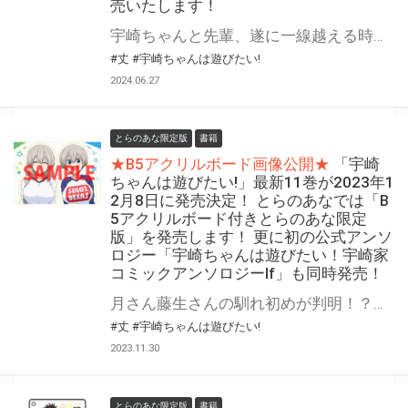
売いたします！
宇崎ちゃんと先輩、遂に一線越える時！？ 長い夜が幕を開ける！ 『宇崎ちゃんは遊びたい！』の第12巻が7月9日(火)に発売！ とらのあなでは発売を記念して「特製B5アクリルボード付き」とらのあな限定版を発売いたします。 とらのあな限定版の数は限られていますので是非お早めにお求めください！
#丈
#宇崎ちゃんは遊びたい!
2024.06.27
とらのあな限定版
書籍
★B5アクリルボード画像公開★
「宇崎
ちゃんは遊びたい!」最新11巻が2023年1
2月8日に発売決定！ とらのあなでは「B
5アクリルボード付きとらのあな限定
版」を発売します！ 更に初の公式アンソ
ロジー「宇崎ちゃんは遊びたい！宇崎家
コミックアンソロジーIf」も同時発売！
月さん藤生さんの馴れ初めが判明！？ウザカワドタバタラブコメ新展開好調！ 大人気のウザカワ系後輩とのドタバタラブコメ「宇崎ちゃんは遊びたい! 」最新11巻が2023年12月8日に発売。 とらのあなでは発売を記念して「B5アクリルボード付きとらのあな限定版」を発売いたします！ 更に同日発売で公式アンソロジー「宇崎ちゃんは遊びたい！宇崎家コミックアンソロジーIf」も発売決定！ 本編と公式アンソロジーを同時購入のお客様に特典をプレゼント！ 是非ともお早めにご予約ください！！
#丈
#宇崎ちゃんは遊びたい!
2023.11.30
とらのあな限定版
書籍