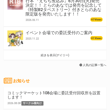
行本 『えちち煮込み』6月30日(火)発売
決定！！ とらのあなでは発売を記念して
《特製B2タペストリー》付きとらのあな
限定版を発売いたします！！
47 Views
2026.06.11
イベント会場での委託受付のご案内
41 Views
2025.11.22
続きを表示(デイリー)
人気の記事一覧へ
お知らせ
コミックマーケット108会場に委託受付回収所を設置
します！
2026.08.08
サークル様向け