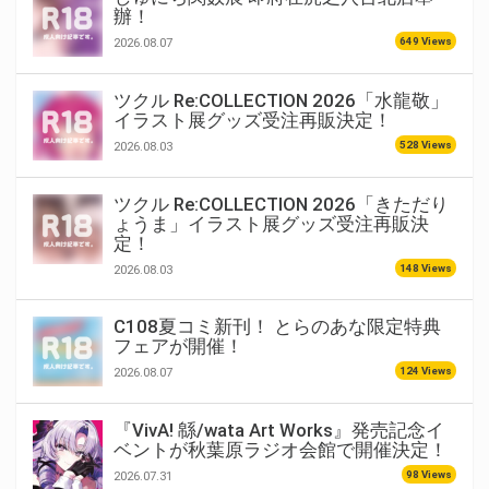
辦！
649 Views
2026.08.07
ツクル Re:COLLECTION 2026「水龍敬」
イラスト展グッズ受注再販決定！
528 Views
2026.08.03
ツクル Re:COLLECTION 2026「きただり
ょうま」イラスト展グッズ受注再販決
定！
148 Views
2026.08.03
C108夏コミ新刊！ とらのあな限定特典
フェアが開催！
124 Views
2026.08.07
『VivA! 緜/wata Art Works』発売記念イ
ベントが秋葉原ラジオ会館で開催決定！
98 Views
2026.07.31