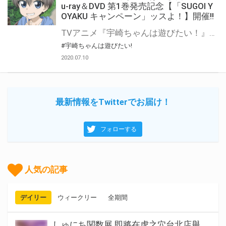
u-ray＆DVD 第1巻発売記念【「SUGOI Y
OYAKU キャンペーン」ッスよ！】開催!!
TVアニメ『宇崎ちゃんは遊びたい！』Blu-ray＆DVD 第1巻（宇崎ちゃん腕枕抱き枕カバー「SUGOI BABUMI」付き限定版Blu-ray、通常版Blu-ray/DVDいずれか）を対象店舗にてご予約いただくと、先着で「原作者・丈描き下ろし“SUGOI DEKAI”A1クリアポスター」が発売日にプレゼントされるッス！数量限定なので、先輩、いますぐ予約しに行くッスよ！！ 是非とも、とらのあな対象店舗でご予約ください♪ 公式サイト
#宇崎ちゃんは遊びたい!
2020.07.10
最新情報をTwitterでお届け！
フォローする
人気の記事
デイリー
ウィークリー
全期間
しゅにち関数展 即將在虎之穴台北店舉