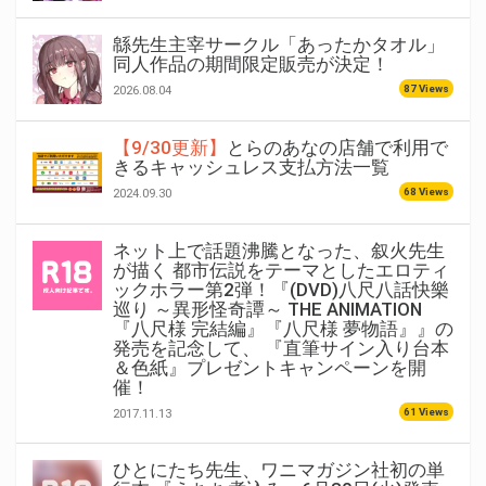
緜先生主宰サークル「あったかタオル」
同人作品の期間限定販売が決定！
87 Views
2026.08.04
【9/30更新】
とらのあなの店舗で利用で
きるキャッシュレス支払方法一覧
68 Views
2024.09.30
ネット上で話題沸騰となった、叙火先生
が描く 都市伝説をテーマとしたエロティ
ックホラー第2弾！『(DVD)八尺八話快樂
巡り ～異形怪奇譚～ THE ANIMATION
『八尺様 完結編』『八尺様 夢物語』』の
発売を記念して、 『直筆サイン入り台本
＆色紙』プレゼントキャンペーンを開
催！
61 Views
2017.11.13
ひとにたち先生、ワニマガジン社初の単