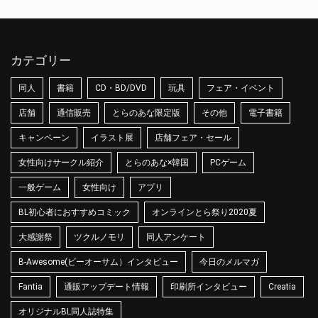
カテゴリー
同人
書籍
CD・BD/DVD
玩具
フェア・イベント
店舗
通信販売
とらのあな限定版
その他
電子書籍
キャンペーン
イラスト展
店舗フェア・セール
女性向けサークル紹介
とらのあな×韓国
PCゲーム
一般ゲーム
女性向け
アプリ
BL初心者におすすめコミック
オンラインとら祭り2020夏
大感謝祭
ツクルノモリ
同人アンケート
B-Awesome(ビーオーサム）インタビュー
今日のメルマガ
Fantia
通販アップデート情報
印刷所インタビュー
Creatia
オリジナルBL同人誌特集