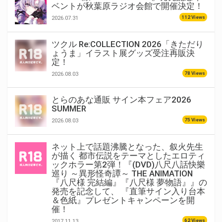
ベントが秋葉原ラジオ会館で開催決定！
112 Views
2026.07.31
ツクル Re:COLLECTION 2026「きただり
ょうま」イラスト展グッズ受注再販決
定！
78 Views
2026.08.03
とらのあな通販 サイン本フェア2026
SUMMER
75 Views
2026.08.03
ネット上で話題沸騰となった、叙火先生
が描く 都市伝説をテーマとしたエロティ
ックホラー第2弾！『(DVD)八尺八話快樂
巡り ～異形怪奇譚～ THE ANIMATION
『八尺様 完結編』『八尺様 夢物語』』の
発売を記念して、 『直筆サイン入り台本
＆色紙』プレゼントキャンペーンを開
催！
62 Views
2017.11.13