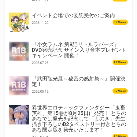
イベント会場での委託受付のご案内
57 Views
2025.11.22
『小女ラムネ 第8話リトルラバーズ』
DVD発売記念 サイン入り台本プレゼント
キャンペーン 開催！
42 Views
2026.07.23
『武田弘光展～秘密の感射祭～』開催決
定！
37 Views
2025.05.12
異世界エロティックファンタジー「鬼畜
英雄」第15巻が8月25日に発売！ とらの
あなでは発売を記念して「よのき」先生
描き下ろしのB2タペストリー付きとらの
あな限定版を発売いたします！
32 Views