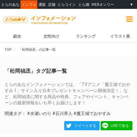
とらのあな
インフォ
通販
店舗
とらコイン
とら婚
WEBオンリー
▼
総合
女性向け
ランキング
イラスト展
TOP
「松岡禎丞」の記事一覧
「松岡禎丞」タグ記事一覧
とらのあなインフォメーションでは、「TVアニメ「魔王城でおや
すみ 1」サイン入り台本プレゼントキャンペーン開催決定！」な
ど、松岡禎丞に関する商品や特典、フェアやイベント、キャンペ
ーンの最新情報をいち早くお届けします！
関連タグ：
#水瀬いのり
#石川界人
#魔王城でおやすみ
ツイートする
LINEで送る