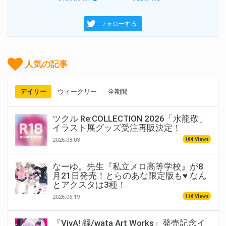
フォローする
人気の記事
デイリー
ウィークリー
全期間
ツクル Re:COLLECTION 2026「水龍敬」
イラスト展グッズ受注再販決定！
164 Views
2026.08.03
なーゆ。先生『私立メロ高等学校』が8
月21日発売！とらのあな限定版も♥ なん
とアクスタは3種！
116 Views
2026.06.19
『VivA! 緜/wata Art Works』発売記念イ