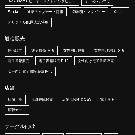
B-Awesome(ビーオーサム）インタビュー
今日のメルマガ
Fantia
通販アップデート情報
印刷所インタビュー
Creatia
オリジナルBL同人誌特集
通信販売
通信販売
通信販売 R-18
女性向け通販
女性向け通販 R-18
電子書籍販売
電子書籍販売 R-18
女性向け電子書籍販売
女性向け電子書籍販売 R-18
店舗
店舗一覧
店舗在庫検索
店舗に関するQ&A
電子マネー
銀聯カード
サークル向け