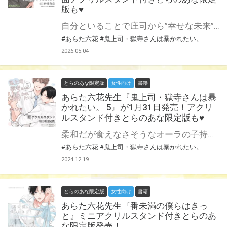
版も♥
自分といることで庄司から”幸せな未来”を奪ってしまうのでは、という疑念に囚われ、「お前はまだ引き返せる」と別れを切り出した獄寺。 庄司を大切に想うからこその決別だったが、当然納得のいかない庄司は食い下がり──!? 社畜ワンコ部下（隠れS）×エロい紐パン着用鬼上司（隠れM）の大人気パンティGAP BL、荒波の第6巻！ あらた六花先生『鬼上司・獄寺さんは暴かれたい。』第6巻が6月19日に特装版・通常版同時発売！ 特装版は初回限定小冊子付き！ とらのあなでは刊行を記念してミニ両面アクリルスタンド付きとらのあな限定版を発売致します♥ 池袋店・通販にて予約開始！とらのあな限定版は数量限定生産となりますので、お早めにご予約下さい！
#あらた六花
#鬼上司・獄寺さんは暴かれたい。
2026.05.04
とらのあな限定版
女性向け
書籍
あらた六花先生『鬼上司・獄寺さんは暴
かれたい。 5』が1月31日発売！アクリ
ルスタンド付きとらのあな限定版も♥
柔和だが食えなさそうなオーラの子持ちパパ、獄寺家長男・伊吹に庄司との関係がバレた獄寺さん。さらりと交際を反対されピンチ?! 兄から聞いた想定外の打ち明け話も相まって、獄寺の心に葛藤が生まれ──。 まだまだ平穏は訪れなさそうな 社畜ワンコ部下（隠れS）×エロい紐パン着用鬼上司（隠れM）の パンティGAP BL第5巻！ あらた六花先生『鬼上司・獄寺さんは暴かれたい。』第5巻が1月31日発売！ とらのあなでは刊行を記念してアクリルスタンド付きとらのあな限定版を発売致します♥ 池袋店・通販にて予約開始！とらのあな限定版は数量限定生産となりますので、お早めにご予約下さい！
#あらた六花
#鬼上司・獄寺さんは暴かれたい。
2024.12.19
とらのあな限定版
女性向け
書籍
あらた六花先生『番未満の僕らはきっ
と』ミニアクリルスタンド付きとらのあ
な限定版発売！