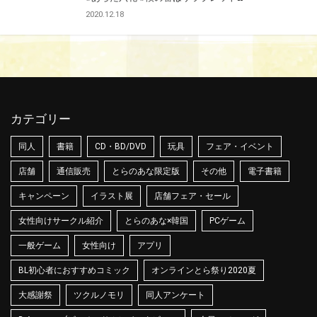
2020.12.18
カテゴリー
同人
書籍
CD・BD/DVD
玩具
フェア・イベント
店舗
通信販売
とらのあな限定版
その他
電子書籍
キャンペーン
イラスト展
店舗フェア・セール
女性向けサークル紹介
とらのあな×韓国
PCゲーム
一般ゲーム
女性向け
アプリ
BL初心者におすすめコミック
オンラインとら祭り2020夏
大感謝祭
ツクルノモリ
同人アンケート