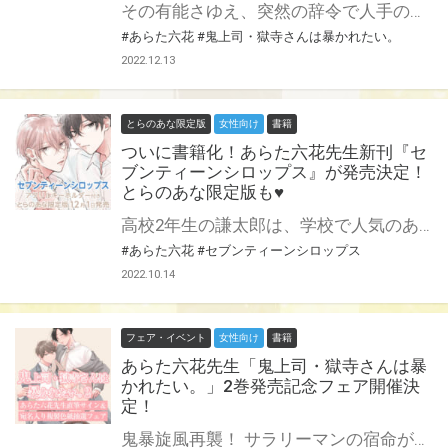
その有能さゆえ、突然の辞令で人手の足りない大阪支社へ転勤になってしまった獄寺さん。 すれ違いの遠距離恋愛生活にたまらず大阪まで会いに行った庄司は、獄寺さんとラブラブえっちな週末を過ごしてさらに愛が深まり幸せを噛みしめる……♡ と思ったのも束の間、大阪支社のイケメンがまさかのライバルに?! 魅力的なキャラも増員で、ますますアツい社畜ワンコ部下（隠れS）×エロい紐パン着用鬼上司（隠れM）のパンティBL第3巻♡ とらのあなでは3巻の刊行を記念してぷに3種セット付きとらのあな限定版を発売致します♥ 店舗・通販にて予約開始！とらのあな限定版は数量限定生産となりますので、お早めにご予約下さい！
#あらた六花
#鬼上司・獄寺さんは暴かれたい。
2022.12.13
とらのあな限定版
女性向け
書籍
ついに書籍化！あらた六花先生新刊『セ
ブンティーンシロップス』が発売決定！
とらのあな限定版も♥
高校2年生の謙太郎は、学校で人気のある先輩・瑞生に出会う。 何かと構われるうちに意識するようになるが、ある日保健室で女の先輩と一緒にいるのを見て、衝動的にキスをしてしまい……。 後輩×先輩、17歳の欲望から始まる初恋。 ついにけんみずが書籍化♥ あらた六花先生新刊『セブンティーンシロップス』12月1日発売決定です！ とらのあなでは刊行を記念してアクリルキーホルダー付きとらのあな限定版を発売致します♡ 各店・通販にて予約開始！とらのあな限定版は数量限定生産となりますので、お早めにご予約下さい！
#あらた六花
#セブンティーンシロップス
2022.10.14
フェア・イベント
女性向け
書籍
あらた六花先生「鬼上司・獄寺さんは暴
かれたい。」2巻発売記念フェア開催決
定！
鬼暴旋風再襲！ サラリーマンの宿命が獄寺さんと庄司を襲う？！？！ あらた六花先生の大人気『鬼上司・獄寺さんは暴かれたい。』に待望の続編！ 2巻のコミックス発売が決定です♡ とらのあなでは発売を記念して、コミックスをご購入の方からあらた六花先生の直筆サイン＆当選者宛名入り複製色紙が当たる抽選プレゼントフェアを開催！ この貴重な機会、皆様ぜひ奮ってご応募くださいませ♡ アクリルキーホルダー付きとらのあな限定版も制作決定！詳細はこちら★