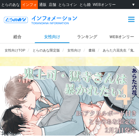
とらのあな
インフォ
通販
店舗
とらコイン
とら婚
WEBオンリー
▼
総合
女性向け
ランキング
WEBオンリー
女性向けTOP
とらのあな限定版
女性向け
書籍
あらた六花先生『鬼上司