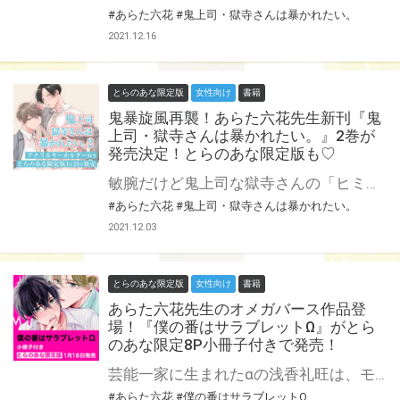
#あらた六花
#鬼上司・獄寺さんは暴かれたい。
2021.12.16
とらのあな限定版
女性向け
書籍
鬼暴旋風再襲！あらた六花先生新刊『鬼
上司・獄寺さんは暴かれたい。』2巻が
発売決定！とらのあな限定版も♡
敏腕だけど鬼上司な獄寺さんの「ヒミツ」を暴いたことがきっかけとなり、晴れて恋人同士になった社畜男子・庄司。 怖くて苦手だった獄寺さんだけど、付き合ってみるとONとOFFのギャップにやられっぱなしで社員旅行や会社でもついつい……♡ ーーが、しかし！ 惚気ていられたのも束の間、サラリーマンの宿命が二人を襲って？！？！ 新キャラも登場で目が離せない第2巻！ とらのあなでは2巻の刊行を記念してアクリルキーホルダー付きとらのあな限定版を発売致します。 イラストはあらた六花先生描き下ろし予定！ とらのあな各店・通販にて予約開始！ 限定版の製造数には限りがございますので、お早目にご予約くださいませ☆
#あらた六花
#鬼上司・獄寺さんは暴かれたい。
2021.12.03
とらのあな限定版
女性向け
書籍
あらた六花先生のオメガバース作品登
場！『僕の番はサラブレットΩ』がとら
のあな限定8P小冊子付きで発売！
芸能一家に生まれたαの浅香礼旺は、モデル、映画とマルチに活動する若手俳優。 「親の七光り」と言われるのが嫌で、日々真面目に努力し着々と才能に磨きをかける中、世界的に有名な映画監督から主演のオファーが舞い込んだ。 しかし相手役の〝運命の番〟を演じることになったのは、スキャンダルが絶えない同じαで二世俳優の柳瑛斗だった。 軽薄で自由奔放に生きる瑛斗を良く思わない礼旺だったが役作りのためホテルに二人きりで閉じ込められた夜、瑛斗が本当はΩであるという秘密を知ってしまいー…。 あらた六花先生のオメガバース作品が登場！ とらのあなでは刊行を記念してあらた六花先生の描き下ろし入り8P小冊子付きとらのあな限定版を発売致します♡ 各店・通販にて予約開始！とらのあな限定版は数量限定生産となりますので、お早めにご予約下さい！
#あらた六花
#僕の番はサラブレットΩ