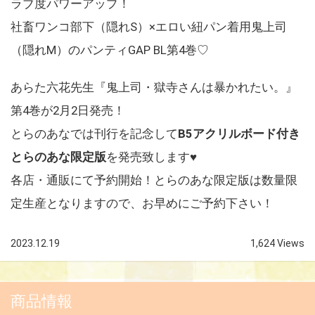
ラブ度パワーアップ！
社畜ワンコ部下（隠れS）×エロい紐パン着用鬼上司
（隠れM）のパンティGAP BL第4巻♡
あらた六花先生『鬼上司・獄寺さんは暴かれたい。』
第4巻が2月2日発売！
とらのあなでは刊行を記念して
B
5アクリルボード付き
とらのあな限定版
を発売致します♥
各店・通販にて予約開始！とらのあな限定版は数量限
定生産となりますので、お早めにご予約下さい！
2023.12.19
1,624 Views
商品情報