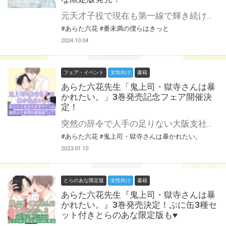
元天才子役で現在も第一線で輝き続ける俳優・王賀夏目。 その才能に誰しもが夏目をαだと信じて疑わなかったが本当はバース性をひた隠し芸能活動を続けるΩで、例外なくヒートの度に熱を求めてしまう身体を抱えながら幾度となく孤独な夜を過ごしてきたのだった。 しかしある時、その姿を同じ俳優仲間の千歳琥太郎に見られてしまう。 距離を取ろうとすげない態度の夏目に愛想をつかすことなくただ寄り添ってくれる〝安全な〟β性を持つ琥太郎の存在はいつしか夏目の心の拠り所になっていた。 そんな二人を待ち受けるのはどんなドラマよりも波瀾に満ちた運命で──… 令和版オメガバースの最高峰 大ヒット作『僕の番はサラブレットΩ』スピンオフ!! あらた六花先生新刊『番未満の僕らはきっと』が11月22日に発売決定！ とらのあなでは刊行を記念してミニアクリルスタンド付きとらのあな限定版を発売致します♥ 池袋店・通販にて予約開始！とらのあな限定版は数量限定生産となりますので、お早めにご予約下さい！
#あらた六花
#番未満の僕らはきっと
2024.10.04
フェア・イベント
女性向け
書籍
あらた六花先生「鬼上司・獄寺さんは暴
かれたい。」3巻発売記念フェア開催決
定！
突然の辞令で人手の足りない大阪支社へ転勤になってしまった獄寺さん。 魅力的なキャラも増員で、ますますアツい社畜ワンコ部下（隠れS）×エロい紐パン着用鬼上司（隠れM）のパンティBL第3巻♡ あらた六花先生の大人気『鬼上司・獄寺さんは暴かれたい。』に待望の続編！ 2巻に引き続き、とらのあなでは3巻の発売を記念してあらた六花先生の直筆サイン＆当選者宛名入り複製色紙が当たる抽選プレゼントフェアを開催！ この貴重な機会、皆様ぜひ奮ってご応募くださいませ♡ ぷに缶3種セット付きとらのあな限定版も発売！詳細はこちら★
#あらた六花
#鬼上司・獄寺さんは暴かれたい。
2023.01.10
とらのあな限定版
女性向け
書籍
あらた六花先生『鬼上司・獄寺さんは暴
かれたい。』3巻発売決定！ぷに缶3種セ
ット付きとらのあな限定版も♥