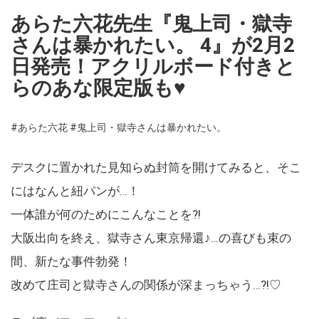
あらた六花先生『鬼上司・獄寺
さんは暴かれたい。 4』が2月2
日発売！アクリルボード付きと
らのあな限定版も♥
#あらた六花
#鬼上司・獄寺さんは暴かれたい。
デスクに置かれた見知らぬ封筒を開けてみると、そこ
にはなんと紐パンが…！
一体誰が何のためにこんなことを?!
大阪出向を終え、獄寺さん東京帰還♪…の喜びも束の
間、新たな事件勃発！
改めて庄司と獄寺さんの関係が深まっちゃう…?!♡