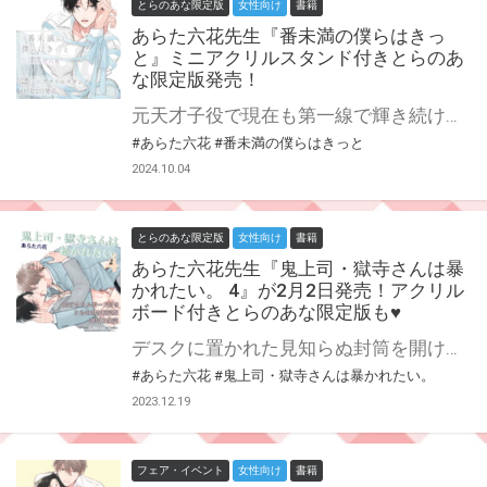
とらのあな限定版
女性向け
書籍
あらた六花先生『番未満の僕らはきっ
と』ミニアクリルスタンド付きとらのあ
な限定版発売！
元天才子役で現在も第一線で輝き続ける俳優・王賀夏目。 その才能に誰しもが夏目をαだと信じて疑わなかったが本当はバース性をひた隠し芸能活動を続けるΩで、例外なくヒートの度に熱を求めてしまう身体を抱えながら幾度となく孤独な夜を過ごしてきたのだった。 しかしある時、その姿を同じ俳優仲間の千歳琥太郎に見られてしまう。 距離を取ろうとすげない態度の夏目に愛想をつかすことなくただ寄り添ってくれる〝安全な〟β性を持つ琥太郎の存在はいつしか夏目の心の拠り所になっていた。 そんな二人を待ち受けるのはどんなドラマよりも波瀾に満ちた運命で──… 令和版オメガバースの最高峰 大ヒット作『僕の番はサラブレットΩ』スピンオフ!! あらた六花先生新刊『番未満の僕らはきっと』が11月22日に発売決定！ とらのあなでは刊行を記念してミニアクリルスタンド付きとらのあな限定版を発売致します♥ 池袋店・通販にて予約開始！とらのあな限定版は数量限定生産となりますので、お早めにご予約下さい！
#あらた六花
#番未満の僕らはきっと
2024.10.04
とらのあな限定版
女性向け
書籍
あらた六花先生『鬼上司・獄寺さんは暴
かれたい。 4』が2月2日発売！アクリル
ボード付きとらのあな限定版も♥
デスクに置かれた見知らぬ封筒を開けてみると、そこにはなんと紐パンが…！ 一体誰が何のためにこんなことを?! 大阪出向を終え、獄寺さん東京帰還♪…の喜びも束の間、新たな事件勃発！ 改めて庄司と獄寺さんの関係が深まっちゃう…?!♡ ラブ度パワーアップ！ 社畜ワンコ部下（隠れS）×エロい紐パン着用鬼上司（隠れM）のパンティGAP BL第4巻♡ あらた六花先生『鬼上司・獄寺さんは暴かれたい。』第4巻が2月2日発売！ とらのあなでは刊行を記念してB5アクリルボード付きとらのあな限定版を発売致します♥ 各店・通販にて予約開始！とらのあな限定版は数量限定生産となりますので、お早めにご予約下さい！
#あらた六花
#鬼上司・獄寺さんは暴かれたい。
2023.12.19
フェア・イベント
女性向け
書籍