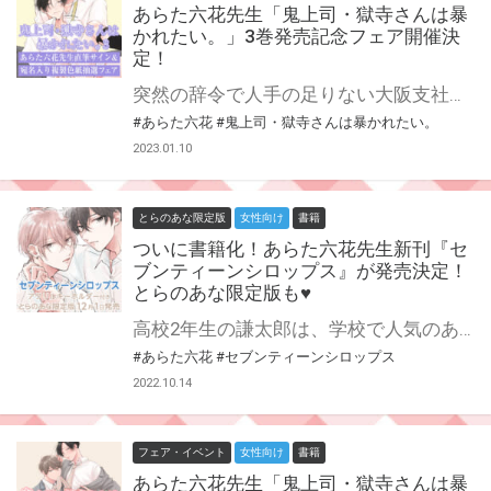
あらた六花先生「鬼上司・獄寺さんは暴
かれたい。」3巻発売記念フェア開催決
定！
突然の辞令で人手の足りない大阪支社へ転勤になってしまった獄寺さん。 魅力的なキャラも増員で、ますますアツい社畜ワンコ部下（隠れS）×エロい紐パン着用鬼上司（隠れM）のパンティBL第3巻♡ あらた六花先生の大人気『鬼上司・獄寺さんは暴かれたい。』に待望の続編！ 2巻に引き続き、とらのあなでは3巻の発売を記念してあらた六花先生の直筆サイン＆当選者宛名入り複製色紙が当たる抽選プレゼントフェアを開催！ この貴重な機会、皆様ぜひ奮ってご応募くださいませ♡ ぷに缶3種セット付きとらのあな限定版も発売！詳細はこちら★
#あらた六花
#鬼上司・獄寺さんは暴かれたい。
2023.01.10
とらのあな限定版
女性向け
書籍
ついに書籍化！あらた六花先生新刊『セ
ブンティーンシロップス』が発売決定！
とらのあな限定版も♥
高校2年生の謙太郎は、学校で人気のある先輩・瑞生に出会う。 何かと構われるうちに意識するようになるが、ある日保健室で女の先輩と一緒にいるのを見て、衝動的にキスをしてしまい……。 後輩×先輩、17歳の欲望から始まる初恋。 ついにけんみずが書籍化♥ あらた六花先生新刊『セブンティーンシロップス』12月1日発売決定です！ とらのあなでは刊行を記念してアクリルキーホルダー付きとらのあな限定版を発売致します♡ 各店・通販にて予約開始！とらのあな限定版は数量限定生産となりますので、お早めにご予約下さい！
#あらた六花
#セブンティーンシロップス
2022.10.14
フェア・イベント
女性向け
書籍
あらた六花先生「鬼上司・獄寺さんは暴