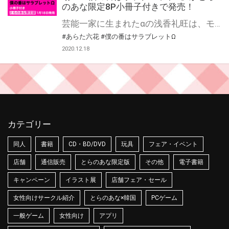
のあな限定8P小冊子付きで発売！
芸能一家に生まれたαの浅香礼旺は、モデル、映画とマルチに活動する若手俳優。 「親の七光り」と言われるのが嫌で、日々真面目に努力し着々と才能に磨きをかける中、世界的に有名な映画監督から主演のオファーが舞い込んだ。 しかし相手役の〝運命の番〟を演じることになったのは、スキャンダルが絶えない同じαで二世俳優の柳瑛斗だった。 軽薄で自由奔放に生きる瑛斗を良く思わない礼旺だったが役作りのためホテルに二人きりで閉じ込められた夜、瑛斗が本当はΩであるという秘密を知ってしまいー…。 あらた六花先生のオメガバース作品が登場！ とらのあなでは刊行を記念してあらた六花先生の描き下ろし入り8P小冊子付きとらのあな限定版を発売致します♡ 各店・通販にて予約開始！とらのあな限定版は数量限定生産となりますので、お早めにご予約下さい！
#あらた六花
#僕の番はサラブレットΩ
2020.12.18
カテゴリー
同人
書籍
CD・BD/DVD
玩具
フェア・イベント
店舗
通信販売
とらのあな限定版
その他
電子書籍
キャンペーン
イラスト展
店舗フェア・セール
女性向けサークル紹介
とらのあな×韓国
PCゲーム
一般ゲーム
女性向け
アプリ