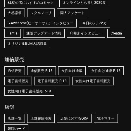
BL初心者におすすめコミック
オンラインとら祭り2020夏
大感謝祭
ツクルノモリ
同人アンケート
B-Awesome(ビーオーサム）インタビュー
今日のメルマガ
Fantia
通販アップデート情報
印刷所インタビュー
Creatia
オリジナルBL同人誌特集
通信販売
通信販売
通信販売 R-18
女性向け通販
女性向け通販 R-18
電子書籍販売
電子書籍販売 R-18
女性向け電子書籍販売
女性向け電子書籍販売 R-18
店舗
店舗一覧
店舗在庫検索
店舗に関するQ&A
電子マネー
銀聯カード