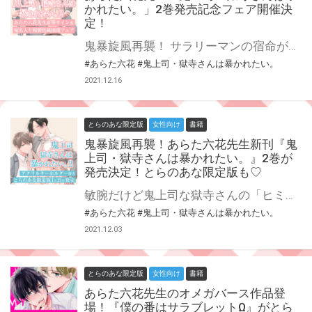
かれたい。」2巻発売記念フェア開催決
定！
鬼暴旋風再襲！ サラリーマンの宿命が獄寺さんと庄司を襲う？！？！ あらた六花先生の大人気『鬼上司・獄寺さんは暴かれたい。』に待望の続編！ 2巻のコミックス発売が決定です♡ とらのあなでは発売を記念して、コミックスをご購入の方からあらた六花先生の直筆サイン＆当選者宛名入り複製色紙が当たる抽選プレゼントフェアを開催！ この貴重な機会、皆様ぜひ奮ってご応募くださいませ♡ アクリルキーホルダー付きとらのあな限定版も制作決定！詳細はこちら★
#あらた六花
#鬼上司・獄寺さんは暴かれたい。
2021.12.16
とらのあな限定版
女性向け
書籍
鬼暴旋風再襲！あらた六花先生新刊『鬼
上司・獄寺さんは暴かれたい。』2巻が
発売決定！とらのあな限定版も♡
敏腕だけど鬼上司な獄寺さんの「ヒミツ」を暴いたことがきっかけとなり、晴れて恋人同士になった社畜男子・庄司。 怖くて苦手だった獄寺さんだけど、付き合ってみるとONとOFFのギャップにやられっぱなしで社員旅行や会社でもついつい……♡ ーーが、しかし！ 惚気ていられたのも束の間、サラリーマンの宿命が二人を襲って？！？！ 新キャラも登場で目が離せない第2巻！ とらのあなでは2巻の刊行を記念してアクリルキーホルダー付きとらのあな限定版を発売致します。 イラストはあらた六花先生描き下ろし予定！ とらのあな各店・通販にて予約開始！ 限定版の製造数には限りがございますので、お早目にご予約くださいませ☆
#あらた六花
#鬼上司・獄寺さんは暴かれたい。
2021.12.03
とらのあな限定版
女性向け
書籍
あらた六花先生のオメガバース作品登
場！『僕の番はサラブレットΩ』がとら