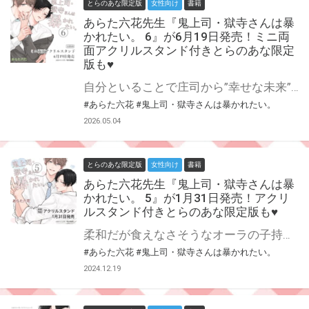
とらのあな限定版
女性向け
書籍
あらた六花先生『鬼上司・獄寺さんは暴
かれたい。 6』が6月19日発売！ミニ両
面アクリルスタンド付きとらのあな限定
版も♥
自分といることで庄司から”幸せな未来”を奪ってしまうのでは、という疑念に囚われ、「お前はまだ引き返せる」と別れを切り出した獄寺。 庄司を大切に想うからこその決別だったが、当然納得のいかない庄司は食い下がり──!? 社畜ワンコ部下（隠れS）×エロい紐パン着用鬼上司（隠れM）の大人気パンティGAP BL、荒波の第6巻！ あらた六花先生『鬼上司・獄寺さんは暴かれたい。』第6巻が6月19日に特装版・通常版同時発売！ 特装版は初回限定小冊子付き！ とらのあなでは刊行を記念してミニ両面アクリルスタンド付きとらのあな限定版を発売致します♥ 池袋店・通販にて予約開始！とらのあな限定版は数量限定生産となりますので、お早めにご予約下さい！
#あらた六花
#鬼上司・獄寺さんは暴かれたい。
2026.05.04
とらのあな限定版
女性向け
書籍
あらた六花先生『鬼上司・獄寺さんは暴
かれたい。 5』が1月31日発売！アクリ
ルスタンド付きとらのあな限定版も♥
柔和だが食えなさそうなオーラの子持ちパパ、獄寺家長男・伊吹に庄司との関係がバレた獄寺さん。さらりと交際を反対されピンチ?! 兄から聞いた想定外の打ち明け話も相まって、獄寺の心に葛藤が生まれ──。 まだまだ平穏は訪れなさそうな 社畜ワンコ部下（隠れS）×エロい紐パン着用鬼上司（隠れM）の パンティGAP BL第5巻！ あらた六花先生『鬼上司・獄寺さんは暴かれたい。』第5巻が1月31日発売！ とらのあなでは刊行を記念してアクリルスタンド付きとらのあな限定版を発売致します♥ 池袋店・通販にて予約開始！とらのあな限定版は数量限定生産となりますので、お早めにご予約下さい！
#あらた六花
#鬼上司・獄寺さんは暴かれたい。
2024.12.19