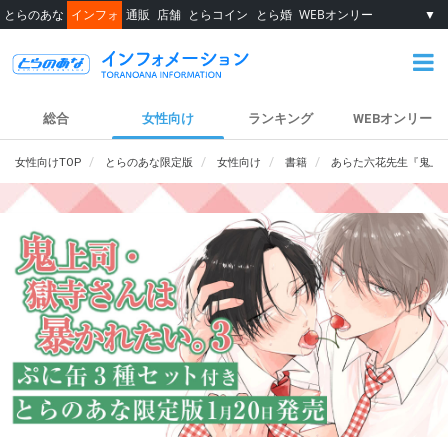
とらのあな
インフォ
通販
店舗
とらコイン
とら婚
WEBオンリー
▼
総合
女性向け
ランキング
WEBオンリー
女性向けTOP
とらのあな限定版
女性向け
書籍
あらた六花先生『鬼上