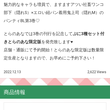
魅力的なキャラも増員で、ますますアツい社畜ワンコ
部下（隠れS）×エロい紐パン着用鬼上司（隠れM）の
パンティBL第3巻♡
とらのあなでは3巻の刊行を記念して
ぷに3種セット付
きとらのあな限定版
を発売致します♥
店舗・通販にて予約開始！とらのあな限定版は数量限
定生産となりますので、お早めにご予約下さい！
2022.12.13
2,622 Views
商品情報