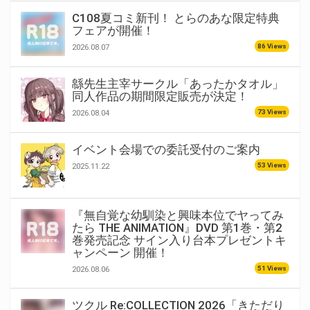
C108夏コミ新刊！ とらのあな限定特典
フェアが開催！
86 Views
2026.08.07
緜先生主宰サークル「あったかタオル」
同人作品の期間限定販売が決定！
73 Views
2026.08.04
イベント会場での委託受付のご案内
53 Views
2025.11.22
『無自覚な幼馴染と興味本位でヤってみ
たら THE ANIMATION』DVD 第1巻・第2
巻発売記念 サイン入り台本プレゼントキ
ャンペーン 開催！
51 Views
2026.08.06
ツクル Re:COLLECTION 2026「きただり