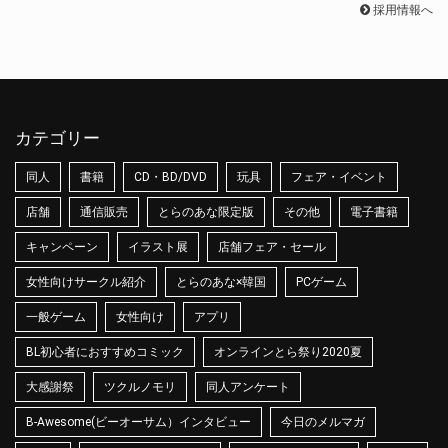
採用情報へ
カテゴリー
同人
書籍
CD・BD/DVD
玩具
フェア・イベント
店舗
通信販売
とらのあな限定版
その他
電子書籍
キャンペーン
イラスト展
店舗フェア・セール
女性向けサークル紹介
とらのあな×韓国
PCゲーム
一般ゲーム
女性向け
アプリ
BL初心者におすすめコミック
オンラインとら祭り2020夏
大感謝祭
ツクルノモリ
同人アンケート
B-Awesome(ビーオーサム）インタビュー
今日のメルマガ