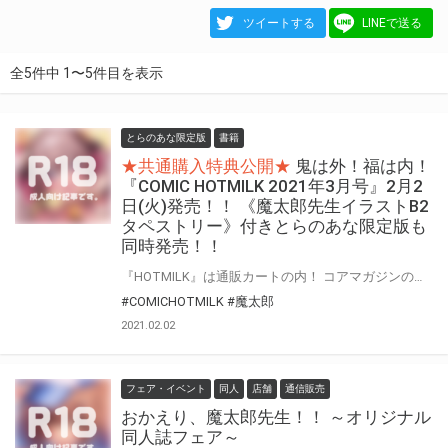
ツイートする
LINEで送る
全5件中 1〜5件目を表示
とらのあな限定版
書籍
★共通購入特典公開★
鬼は外！福は内！
『COMIC HOTMILK 2021年3月号』2月2
日(火)発売！！ 《魔太郎先生イラストB2
タペストリー》付きとらのあな限定版も
同時発売！！
『HOTMILK』は通販カートの内！ コアマガジンの人気成年コミック誌『COMIC HOTMILK』2021年3月号が節分の日！2月2日(火)に登場！！ とらのあなでは今号の発売を記念して、 人気作家・魔太郎先生が描く前号“2021年2月号”の表紙絵を、加筆差分絵でタペストリー化！！、 《魔太郎先生イラストB2タペストリー》付きとらのあな限定版をご用意しました！！ お買い逃しのないよう、是非お求めください！
#COMICHOTMILK
#魔太郎
2021.02.02
フェア・イベント
同人
店舗
通信販売
おかえり、魔太郎先生！！ ～オリジナル
同人誌フェア～