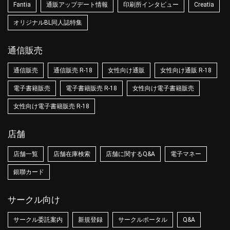
Fantia
通販アップデート情報
印刷所インタビュー
Creatia
オリジナルBL同人誌特集
通信販売
通信販売
通信販売 R-18
女性向け通販
女性向け通販 R-18
電子書籍販売
電子書籍販売 R-18
女性向け電子書籍販売
女性向け電子書籍販売 R-18
店舗
店舗一覧
店舗在庫検索
店舗に関するQ&A
電子マネー
銀聯カード
サークル向け
サークル委託案内
新規登録
サークルポータル
Q&A