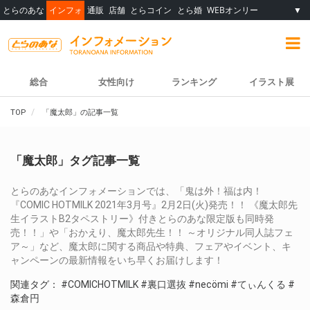
とらのあな
インフォ
通販
店舗
とらコイン
とら婚
WEBオンリー
▼
総合
女性向け
ランキング
イラスト展
TOP
「魔太郎」の記事一覧
「魔太郎」タグ記事一覧
とらのあなインフォメーションでは、「鬼は外！福は内！
『COMIC HOTMILK 2021年3月号』2月2日(火)発売！！ 《魔太郎先
生イラストB2タペストリー》付きとらのあな限定版も同時発
売！！」や「おかえり、魔太郎先生！！ ～オリジナル同人誌フェ
ア～」など、魔太郎に関する商品や特典、フェアやイベント、キ
ャンペーンの最新情報をいち早くお届けします！
関連タグ：
#COMICHOTMILK
#裏口選抜
#necömi
#てぃんくる
#
森倉円