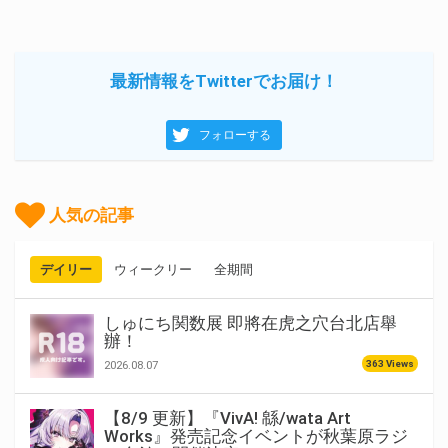
最新情報をTwitterでお届け！
フォローする
人気の記事
デイリー
ウィークリー
全期間
しゅにち関数展 即將在虎之穴台北店舉
辦！
363 Views
2026.08.07
【8/9 更新】『VivA! 緜/wata Art
Works』発売記念イベントが秋葉原ラジ