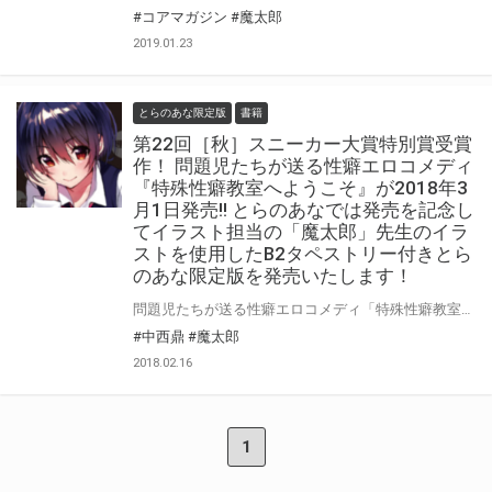
#コアマガジン
#魔太郎
2019.01.23
とらのあな限定版
書籍
第22回［秋］スニーカー大賞特別賞受賞
作！ 問題児たちが送る性癖エロコメディ
『特殊性癖教室へようこそ』が2018年3
月1日発売!! とらのあなでは発売を記念し
てイラスト担当の「魔太郎」先生のイラ
ストを使用したB2タペストリー付きとら
のあな限定版を発売いたします！
問題児たちが送る性癖エロコメディ「特殊性癖教室へようこそ」が2018年3月1日に発売！ 第22回[秋]スニーカー大賞受賞作の中でも問題作として話題の本作発売を記念して とらのあなでは「魔太郎」先生のイラストを使用した「B2タペストリー付き限定版」を発売いたします！ 是非この機会にお求めください！
#中西鼎
#魔太郎
2018.02.16
1