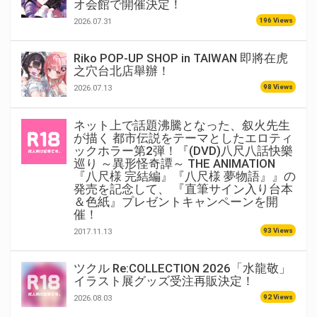
オ会館で開催決定！
196 Views
2026.07.31
Riko POP-UP SHOP in TAIWAN 即將在虎
之穴台北店舉辦！
98 Views
2026.07.13
ネット上で話題沸騰となった、叙火先生
が描く 都市伝説をテーマとしたエロティ
ックホラー第2弾！『(DVD)八尺八話快樂
巡り ～異形怪奇譚～ THE ANIMATION
『八尺様 完結編』『八尺様 夢物語』』の
発売を記念して、 『直筆サイン入り台本
＆色紙』プレゼントキャンペーンを開
催！
93 Views
2017.11.13
ツクル Re:COLLECTION 2026「水龍敬」
イラスト展グッズ受注再販決定！
92 Views
2026.08.03