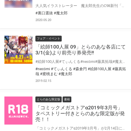
大人気イラストレーター 魔太郎先生のC98新刊「裏口選抜」が、 とらのあなでもお取り扱いが決定いたしました！！ ご購入いただいた方には、先着でB5クリアファイルが付いてきます！ さらに、有償特典でB2タペストリーもありますので、 「絶対に手に入れたい」と言う方はお早めに！！ それだけではありません！！ 魔太郎先生の過去のオリジナル作品同人誌もまとめて お取り扱いさせて頂く事になりました！！ 魔太郎先生の（とらのあなへの）帰還を祝して、 A3クリアポスターもプレゼントしちゃいます！！
#裏口選抜
#魔太郎
2020.05.20
フェア・イベント
「絵師100人展 09」とらのあな各店にて
3/1(金)より前売り券発売!!
#絵師100人展#てぃんくる#necömi#藤真拓哉#魔太郎#蜜桃まむ#森倉円 「絵師100人展 09」が今年も開催決定！！ とらのあな全店舗・通信販売にて前売り券の販売を行います。 今回も購入者を対象とした企画が盛りだくさん！
#necömi
#てぃんくる
#森倉円
#絵師100人展
#藤真拓
哉
#蜜桃まむ
#魔太郎
2019.02.15
とらのあな限定版
書籍
「コミックメガストアα2019年3月号」
タペストリー付きとらのあな限定版が発
売！！
「コミックメガストアα2019年3月号」が2月14日に発売！ 今回とらのあなでは《魔太郎先生イラスト(とらVer)B2タペストリー付きとらのあな限定版》をご用意しました！ お買い逃がしのないよう、是非お求めください！