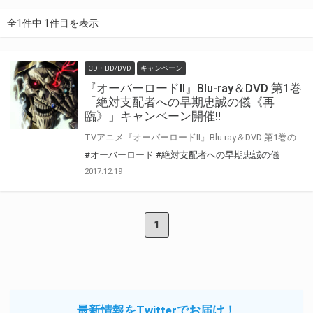
全1件中 1件目を表示
CD・BD/DVD
キャンペーン
『オーバーロードⅡ』Blu-ray＆DVD 第1巻
「絶対支配者への早期忠誠の儀《再
臨》」キャンペーン開催!!
TVアニメ『オーバーロードⅡ』Blu-ray＆DVD 第1巻の発売を記念して、 予約購入キャンペーンを開催いたします！！ 『オーバーロードⅡ』Blu-ray＆DVD 第1巻をにご予約の上、ご購入いただいたお客様に先着で「キャラクター原案・so-bin描き下ろし「アルベド＆シャルティアA4ダブルポケットクリアファイル」」をプレゼント致します!! 是非とも、とらのあな対象店舗でご予約ください♪
#オーバーロード
#絶対支配者への早期忠誠の儀
2017.12.19
1
最新情報をTwitterでお届け！