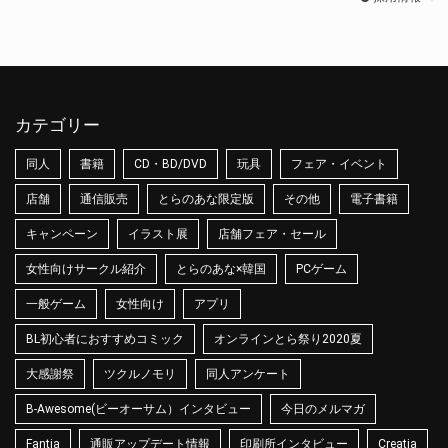
カテゴリー
同人
書籍
CD・BD/DVD
玩具
フェア・イベント
店舗
通信販売
とらのあな限定版
その他
電子書籍
キャンペーン
イラスト展
店舗フェア・セール
女性向けサークル紹介
とらのあな×韓国
PCゲーム
一般ゲーム
女性向け
アプリ
BL初心者におすすめコミック
オンラインとら祭り2020夏
大感謝祭
ツクルノモリ
同人アンケート
B-Awesome(ビーオーサム）インタビュー
今日のメルマガ
Fantia
通販アップデート情報
印刷所インタビュー
Creatia