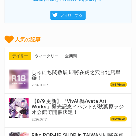
フォローする
人気の記事
デイリー
ウィークリー
全期間
しゅにち関数展 即將在虎之穴台北店舉
辦！
363 Views
2026.08.07
【8/9 更新】『VivA! 緜/wata Art
Works』発売記念イベントが秋葉原ラジ
オ会館で開催決定！
202 Views
2026.07.31
Riko POP-UP SHOP in TAIWAN 即將在虎