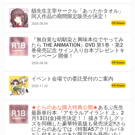
緜先生主宰サークル「あったかタオル」
同人作品の期間限定販売が決定！
59 Views
2026.08.04
『無自覚な幼馴染と興味本位でヤってみ
たら THE ANIMATION』DVD 第1巻・第2
巻発売記念 サイン入り台本プレゼントキ
ャンペーン 開催！
59 Views
2026.08.06
イベント会場での委託受付のご案内
49 Views
2025.11.22
★とらのあな購入特典公開★
あるぷ先生
最新単行本 『アモラルアイランド 上』2
月13日(金)発売決定！！ 描き下ろしグッ
ズを同梱した豪華特装版も発売決定!!さら
にとらのあなでは《特製A5アクリルパネ
ル》付きとらのあな限定版を発売いたし