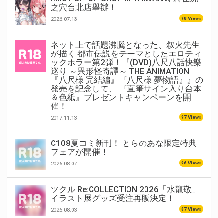
之穴台北店舉辦！
98 Views
2026.07.13
ネット上で話題沸騰となった、叙火先生
が描く 都市伝説をテーマとしたエロティ
ックホラー第2弾！『(DVD)八尺八話快樂
巡り ～異形怪奇譚～ THE ANIMATION
『八尺様 完結編』『八尺様 夢物語』』の
発売を記念して、 『直筆サイン入り台本
＆色紙』プレゼントキャンペーンを開
催！
97 Views
2017.11.13
C108夏コミ新刊！ とらのあな限定特典
フェアが開催！
96 Views
2026.08.07
ツクル Re:COLLECTION 2026「水龍敬」
イラスト展グッズ受注再販決定！
87 Views
2026.08.03