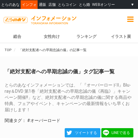
とらのあな
インフォ
通販
店舗
とらコイン
とら婚
WEBオンリー
▼
総合
女性向け
ランキング
イラスト展
TOP
「絶対支配者への早期忠誠の儀」の記事一覧
「絶対支配者への早期忠誠の儀」タグ記事一覧
とらのあなインフォメーションでは、「『オーバーロードⅡ』Blu-
ray＆DVD 第1巻「絶対支配者への早期忠誠の儀《再臨》」キャン
ペーン開催!!」など、絶対支配者への早期忠誠の儀に関する商品や
特典、フェアやイベント、キャンペーンの最新情報をいち早くお
届けします！
関連タグ：
#オーバーロード
ツイートする
LINEで送る