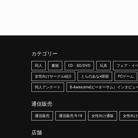
カテゴリー
同人
書籍
CD・BD/DVD
玩具
フェア・イ
女性向けサークル紹介
とらのあな×韓国
PCゲーム
同人アンケート
B-Awesome(ビーオーサム）インタビュ
通信販売
通信販売
通信販売 R-18
女性向け通販
女性向け通
店舗