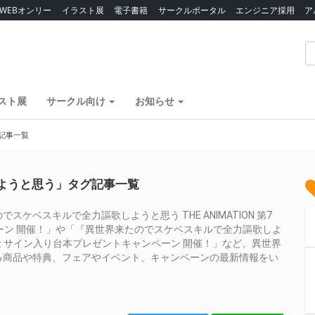
WEBオンリー
イラスト展
電子書籍
サークルポータル
エンジニア採用
ア
スト展
サークル向け
お知らせ
記事一覧
ようと思う」タグ記事一覧
ベスキルで全力謳歌しようと思う THE ANIMATION 第7
ペーン 開催！」や「『異世界来たのでスケベスキルで全力謳歌しよ
巻発売記念 サイン入り台本プレゼントキャンペーン 開催！」など、異世界
る商品や特典、フェアやイベント、キャンペーンの最新情報をい