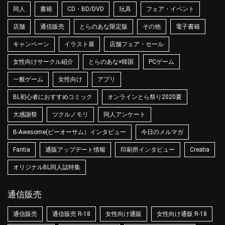
同人
書籍
CD・BD/DVD
玩具
フェア・イベント
店舗
通信販売
とらのあな限定版
その他
電子書籍
キャンペーン
イラスト展
店舗フェア・セール
女性向けサークル紹介
とらのあな×韓国
PCゲーム
一般ゲーム
女性向け
アプリ
BL初心者におすすめコミック
オンラインとら祭り2020夏
大感謝祭
ツクルノモリ
同人アンケート
B-Awesome(ビーオーサム）インタビュー
今日のメルマガ
Fantia
通販アップデート情報
印刷所インタビュー
Creatia
オリジナルBL同人誌特集
通信販売
通信販売
通信販売 R-18
女性向け通販
女性向け通販 R-18