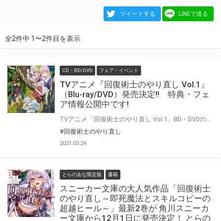
ツイートする
LINEで送る
全2件中 1〜2件目を表示
CD・BD/DVD
フェア・イベント
TVアニメ『回復術士のやり直し Vol.1』
（Blu-ray/DVD）発売決定!! 特典・フェ
ア情報公開中です!
TVアニメ「回復術士のやり直し Vol.1」BD・DVDの発売が決定！ こちらでとらのあな特典、フェア情報を公開中です。 とらのあな対象店舗でご予約・ご購入をお待ちしております♪♪
#回復術士のやり直し
2021.03.24
とらのあな限定版
書籍
スニーカー文庫の大人気作品「回復術士
のやり直し～即死魔法とスキルコピーの
超越ヒール～」最新2巻が 角川スニーカ
ー文庫から12月1日に発売決定！ とらの