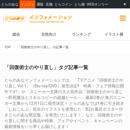
とらのあな
インフォ
通販
店舗
とらコイン
とら婚
WEBオンリー
▼
総合
女性向け
ランキング
イラスト展
TOP
「回復術士のやり直し」の記事一覧
「回復術士のやり直し」タグ記事一覧
とらのあなインフォメーションでは、「TVアニメ『回復術士のや
り直し Vol.1』（Blu-ray/DVD）発売決定!! 特典・フェア情報公開
中です!」や「スニーカー文庫の大人気作品「回復術士のやり直し
～即死魔法とスキルコピーの超越ヒール～」最新2巻が 角川スニー
カー文庫から12月1日に発売決定！ とらのあなでは1巻に引き続き
「しおこんぶ」先生のイラストを使用した「B2お風呂ポスター付
きとらのあな限定版」を発売いたします！」など、回復術士のや
り直しに関する商品や特典、フェアやイベント、キャンペーンの
最新情報をいち早くお届けします！