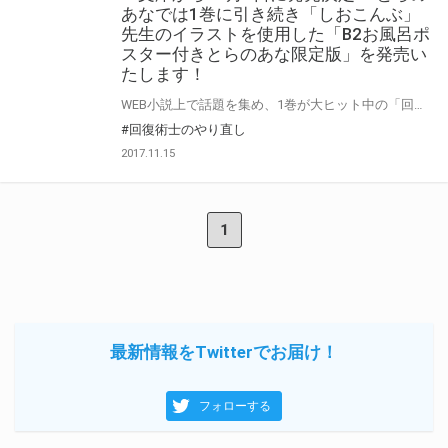
あなでは1巻に引き続き「しおこんぶ」
先生のイラストを使用した「B2お風呂ポ
スター付きとらのあな限定版」を発売い
たします！
WEB小説上で話題を集め、1巻が大ヒット中の「回復術士のやり直し～即死魔法とスキルコピーの超越ヒール～」 最新2巻が2017年12月1日に発売決定！ とらのあなでは1巻に引き続きイラストを担当される「しおこんぶ」先生のイラストを使用した 「B2お風呂ポスター付きとらのあな限定版」を発売いたします。 是非この機会にお買い求めください！
#回復術士のやり直し
2017.11.15
1
最新情報をTwitterでお届け！
フォローする