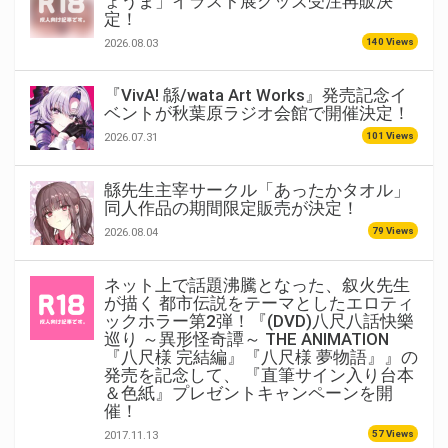
ょうま」イラスト展グッズ受注再販決
定！
140 Views
2026.08.03
『VivA! 緜/wata Art Works』発売記念イ
ベントが秋葉原ラジオ会館で開催決定！
101 Views
2026.07.31
緜先生主宰サークル「あったかタオル」
同人作品の期間限定販売が決定！
79 Views
2026.08.04
ネット上で話題沸騰となった、叙火先生
が描く 都市伝説をテーマとしたエロティ
ックホラー第2弾！『(DVD)八尺八話快樂
巡り ～異形怪奇譚～ THE ANIMATION
『八尺様 完結編』『八尺様 夢物語』』の
発売を記念して、 『直筆サイン入り台本
＆色紙』プレゼントキャンペーンを開
催！
57 Views
2017.11.13