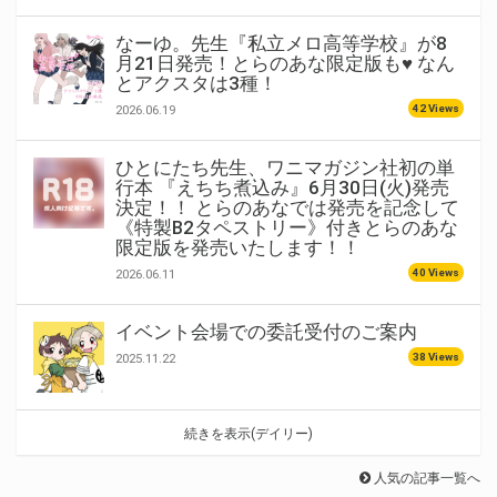
なーゆ。先生『私立メロ高等学校』が8
月21日発売！とらのあな限定版も♥ なん
とアクスタは3種！
42 Views
2026.06.19
ひとにたち先生、ワニマガジン社初の単
行本 『えちち煮込み』6月30日(火)発売
決定！！ とらのあなでは発売を記念して
《特製B2タペストリー》付きとらのあな
限定版を発売いたします！！
40 Views
2026.06.11
イベント会場での委託受付のご案内
38 Views
2025.11.22
続きを表示(デイリー)
人気の記事一覧へ