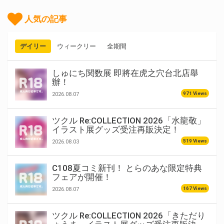
人気の記事
デイリー
ウィークリー
全期間
しゅにち関数展 即將在虎之穴台北店舉
辦！
971 Views
2026.08.07
ツクル Re:COLLECTION 2026「水龍敬」
イラスト展グッズ受注再販決定！
519 Views
2026.08.03
C108夏コミ新刊！ とらのあな限定特典
フェアが開催！
167 Views
2026.08.07
ツクル Re:COLLECTION 2026「きただり