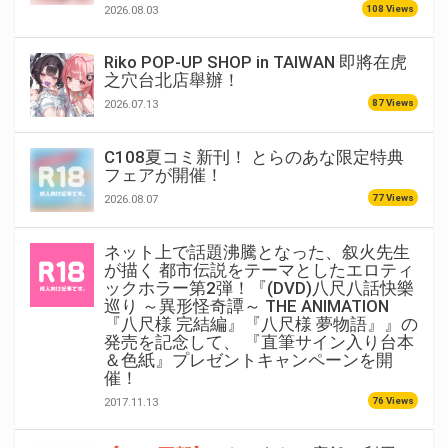
108 Views
2026.08.03
Riko POP-UP SHOP in TAIWAN 即將在虎
之穴台北店舉辦！
87 Views
2026.07.13
C108夏コミ新刊！ とらのあな限定特典
フェアが開催！
77 Views
2026.08.07
ネット上で話題沸騰となった、叙火先生
が描く 都市伝説をテーマとしたエロティ
ックホラー第2弾！『(DVD)八尺八話快樂
巡り ～異形怪奇譚～ THE ANIMATION
『八尺様 完結編』『八尺様 夢物語』』の
発売を記念して、 『直筆サイン入り台本
＆色紙』プレゼントキャンペーンを開
催！
76 Views
2017.11.13