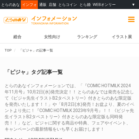
とらのあな
インフォ
通販
店舗
とらコイン
とら婚
WEBオンリー
▼
総合
女性向け
ランキング
イラスト展
TOP
「ピジャ」の記事一覧
「ピジャ」タグ記事一覧
とらのあなインフォメーションでは、「『COMIC HOTMILK 2024
年11月号』10月2日(水)発売決定！！ とらのあなでは発売を記念し
て《ピジャ先生イラストB2タペストリー》付きとらのあな限定版
を発売いたします！！」や「8月2日(水)発売！お盆より、夏のイベ
ントより先に！『COMIC HOTMILK 2023年9月号』！！ 《ピジャ先
生イラストB2タペストリー》付きとらのあな限定版も同時発
売！！」など、ピジャに関する商品や特典、フェアやイベント、
キャンペーンの最新情報をいち早くお届けします！