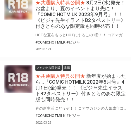
★共通購入特典公開★
8月2日(水)発売！
お盆より、夏のイベントより先に！
『COMIC HOTMILK 2023年9月号』！！
《ピジャ先生イラストB2タペストリー》
付きとらのあな限定版も同時発売！！
HOTな夏をもっとHOTにするこの1冊！！ コアマガジンの人気成年コミック誌『COMIC HOTMILK』 『COMIC HOTMILK 2023年9月号』が8月2日(水)に登場！！ とらのあなでは『COMIC HOTMILK 2023年9月号』の発売を記念して、 人気作家・ピジャ先生が描く前号“2023年8月号”表紙絵を、差分絵でタペストリー化！！ 《ピジャ先生イラストB2タペストリー》付きとらのあな限定版をご用意しました！！ お買い逃しのないよう、是非お求めください！
#COMICHOTMILK
#ピジャ
2023.07.21
とらのあな限定版
書籍
★共通購入特典公開★
新年度が始まった
ら…『COMIC HOTMILK 2022年5月号』4
月1日(金)発売！！ 《ピジャ先生イラス
トB2タペストリー》付きとらのあな限定
版も同時発売！！
春の新生活にどうぞ！！ コアマガジンの人気成年コミック誌『COMIC HOTMILK』“2022年5月号”が4月1日(金)に登場！！ とらのあなでは今号も発売を記念して、人気作家・ピジャ先生が描く“2022年3月号”表紙絵を、差分絵でタペストリー化！！ 《ピジャ先生イラストB2タペストリー》付きとらのあな限定版をご用意しました！！
#COMICHOTMILK
#ピジャ
2022.03.25