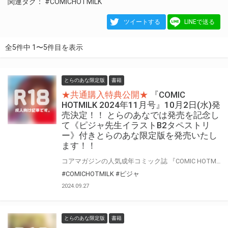
関連タグ：
#COMICHOTMILK
ツイートする
LINEで送る
全5件中 1〜5件目を表示
とらのあな限定版
書籍
★共通購入特典公開★
『COMIC
HOTMILK 2024年11月号』10月2日(水)発
売決定！！ とらのあなでは発売を記念し
て《ピジャ先生イラストB2タペストリ
ー》付きとらのあな限定版を発売いたし
ます！！
コアマガジンの人気成年コミック誌 『COMIC HOTMILK 2024年11月号』が10月2日(水)に発売！！！ とらのあなでは発売を記念して、ピジャ先生のイラストをタペストリー化！ 《ピジャ先生イラストB2タペストリー》付き限定版をご用意しました！！ お買い逃がしのないよう、是非お求めください！
#COMICHOTMILK
#ピジャ
2024.09.27
とらのあな限定版
書籍