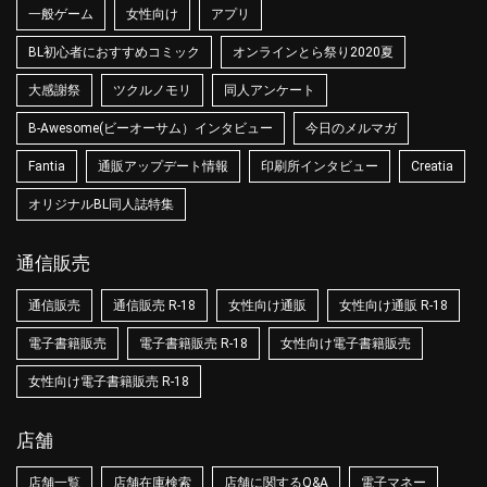
一般ゲーム
女性向け
アプリ
BL初心者におすすめコミック
オンラインとら祭り2020夏
大感謝祭
ツクルノモリ
同人アンケート
B-Awesome(ビーオーサム）インタビュー
今日のメルマガ
Fantia
通販アップデート情報
印刷所インタビュー
Creatia
オリジナルBL同人誌特集
通信販売
通信販売
通信販売 R-18
女性向け通販
女性向け通販 R-18
電子書籍販売
電子書籍販売 R-18
女性向け電子書籍販売
女性向け電子書籍販売 R-18
店舗
店舗一覧
店舗在庫検索
店舗に関するQ&A
電子マネー