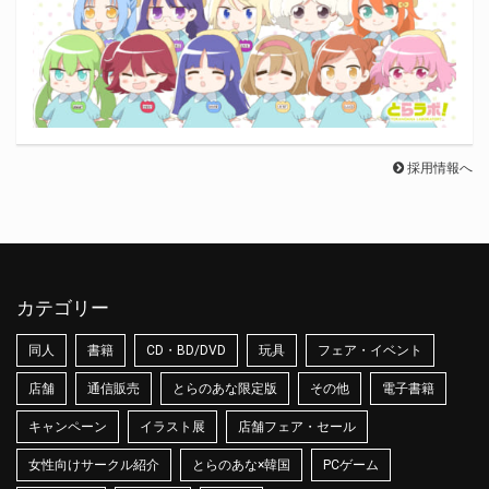
採用情報へ
カテゴリー
同人
書籍
CD・BD/DVD
玩具
フェア・イベント
店舗
通信販売
とらのあな限定版
その他
電子書籍
キャンペーン
イラスト展
店舗フェア・セール
女性向けサークル紹介
とらのあな×韓国
PCゲーム