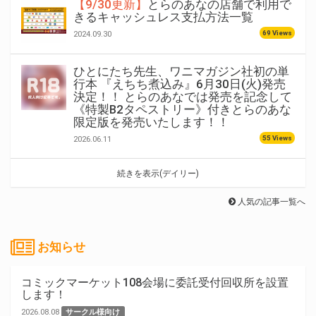
【9/30更新】
とらのあなの店舗で利用で
きるキャッシュレス支払方法一覧
69 Views
2024.09.30
ひとにたち先生、ワニマガジン社初の単
行本 『えちち煮込み』6月30日(火)発売
決定！！ とらのあなでは発売を記念して
《特製B2タペストリー》付きとらのあな
限定版を発売いたします！！
55 Views
2026.06.11
続きを表示(デイリー)
人気の記事一覧へ
お知らせ
コミックマーケット108会場に委託受付回収所を設置
します！
2026.08.08
サークル様向け