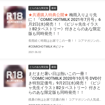
とらのあな限定版
書籍
★共通購入特典公開★
梅雨入りより先
に！『COMIC HOTMILK 2021年7月号』6
月2日(水)発売！！ 《ピジャ先生イラス
トB2タペストリー》付きとらのあな限定
版も同時発売！！
長雨続く時期はお家でこの一冊！！ コアマガジンの人気成年コミック誌『COMIC HOTMILK』2021年7月号が6月2日(水)に登場！！ とらのあなでは今号も発売を記念して、人気作家・ピジャ先生が描く“2021年5月号”表紙絵を、加筆絵でタペストリー化！！ 《ピジャ先生イラストB2タペストリー》付きとらのあな限定版をご用意しました！！ お買い逃しのないよう、是非お求めください！
#COMICHOTMILK
#ピジャ
2021.06.02
とらのあな限定版
書籍
まだまだ暑い日は熱いこの一冊！
『COMIC HOTMILK 2020年10月号 DVD付
き特別定価号』9月2日(水)発売！ 《ピジ
ャ先生イラストB2タペストリー》付きと
らのあな限定版も同時発売！！
残暑の秋はお家で読書の秋！ コアマガジンの人気成年コミック誌『COMIC HOTMILK』2020年10月号が、なんと今回！ 豪華な付録付き！“DVD付き特別定価号”として9月2日(水)に登場！！ そして！とらのあなでは今号も発売を記念して、人気作家・ピジャ先生が描くの前号“2020年9月号”の表紙絵を、 加筆差分絵でタペストリー化！《ピジャ先生イラストB2タペストリー》付き限定版をご用意しました！！ お買い逃がしのないよう、是非お求めください！！