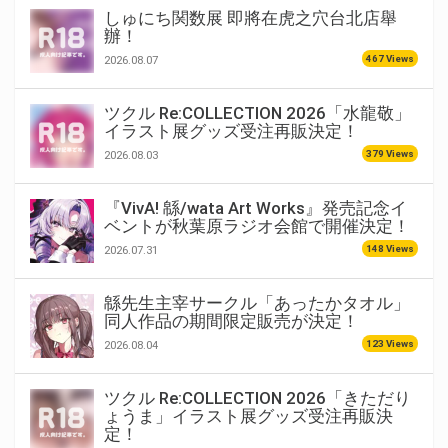
しゅにち関数展 即將在虎之穴台北店舉
辦！
467 Views
2026.08.07
ツクル Re:COLLECTION 2026「水龍敬」
イラスト展グッズ受注再販決定！
379 Views
2026.08.03
『VivA! 緜/wata Art Works』発売記念イ
ベントが秋葉原ラジオ会館で開催決定！
148 Views
2026.07.31
緜先生主宰サークル「あったかタオル」
同人作品の期間限定販売が決定！
123 Views
2026.08.04
ツクル Re:COLLECTION 2026「きただり
ょうま」イラスト展グッズ受注再販決
定！