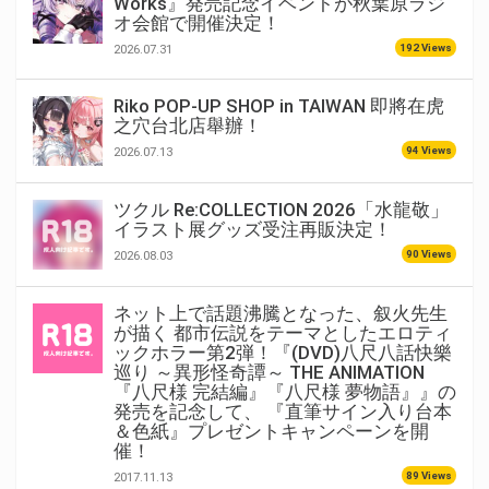
Works』発売記念イベントが秋葉原ラジ
オ会館で開催決定！
192 Views
2026.07.31
Riko POP-UP SHOP in TAIWAN 即將在虎
之穴台北店舉辦！
94 Views
2026.07.13
ツクル Re:COLLECTION 2026「水龍敬」
イラスト展グッズ受注再販決定！
90 Views
2026.08.03
ネット上で話題沸騰となった、叙火先生
が描く 都市伝説をテーマとしたエロティ
ックホラー第2弾！『(DVD)八尺八話快樂
巡り ～異形怪奇譚～ THE ANIMATION
『八尺様 完結編』『八尺様 夢物語』』の
発売を記念して、 『直筆サイン入り台本
＆色紙』プレゼントキャンペーンを開
催！
89 Views
2017.11.13