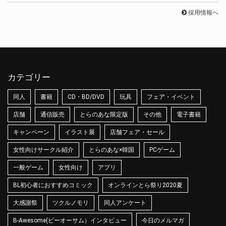
採用情報へ
カテゴリー
同人
書籍
CD・BD/DVD
玩具
フェア・イベント
店舗
通信販売
とらのあな限定版
その他
電子書籍
キャンペーン
イラスト展
店舗フェア・セール
女性向けサークル紹介
とらのあな×韓国
PCゲーム
一般ゲーム
女性向け
アプリ
BL初心者におすすめコミック
オンラインとら祭り2020夏
大感謝祭
ツクルノモリ
同人アンケート
B-Awesome(ビーオーサム）インタビュー
今日のメルマガ