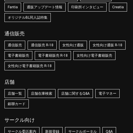
Fantia
通販アップデート情報
印刷所インタビュー
Creatia
オリジナルBL同人誌特集
通信販売
通信販売
通信販売 R-18
女性向け通販
女性向け通販 R-18
電子書籍販売
電子書籍販売 R-18
女性向け電子書籍販売
女性向け電子書籍販売 R-18
店舗
店舗一覧
店舗在庫検索
店舗に関するQ&A
電子マネー
銀聯カード
サークル向け
サークル委託案内
新規登録
サークルポータル
Q&A