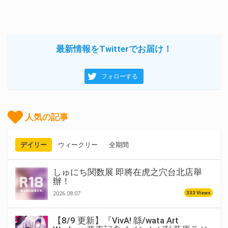
最新情報をTwitterでお届け！
フォローする
人気の記事
デイリー
ウィークリー
全期間
しゅにち関数展 即將在虎之穴台北店舉
辦！
333 Views
2026.08.07
【8/9 更新】『VivA! 緜/wata Art