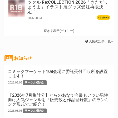
ツクル Re:COLLECTION 2026「きただり
ょうま」イラスト展グッズ受注再販決
定！
40 Views
2026.08.03
続きを表示(デイリー)
人気の記事一覧へ
お知らせ
コミックマーケット108会場に委託受付回収所を設置
します！
2026.08.08
サークル様向け
【2026年7月集計分】とらのあなで今最もアツい男性
向け人気ジャンルを「販売数と作品登録数」のランキ
ング形式でご紹介！
2026.08.05
サークル様向け