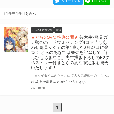
ツイートする
LINEで送る
全1件中 1件目を表示
とらのあな限定版
書籍
★とらのあな特典公開★
芸大生×鳥見ガ
チ勢のバードウォッチング4コマ「しあ
わせ鳥見んぐ」の第1巻が10月27日に発
売！ とらのあなでは発売を記念して「わ
らびもちきなこ」先生描き下ろしのB2タ
ペストリー付きとらのあな限定版を発売
いたします！
『まんがタイムきらら』にて大人気連載中の「しあわせ鳥見んぐ」の第1巻が10月27日に発売！ とらのあなでは発売を記念して「B2タペストリー」付きとらのあな限定版を発売いたします。 イラストは「わらびもちきなこ」先生の描き下ろしイラストです！ とらのあな限定版は数量限定となりますので是非お早めにお求めください！
#しあわせ鳥見んぐ
#わらびもちきなこ
2021.10.28
1