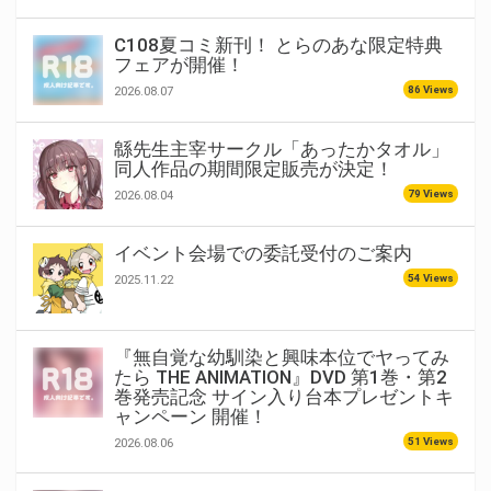
C108夏コミ新刊！ とらのあな限定特典
フェアが開催！
86 Views
2026.08.07
緜先生主宰サークル「あったかタオル」
同人作品の期間限定販売が決定！
79 Views
2026.08.04
イベント会場での委託受付のご案内
54 Views
2025.11.22
『無自覚な幼馴染と興味本位でヤってみ
たら THE ANIMATION』DVD 第1巻・第2
巻発売記念 サイン入り台本プレゼントキ
ャンペーン 開催！
51 Views
2026.08.06