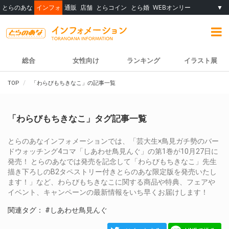
とらのあな
インフォ
通販
店舗
とらコイン
とら婚
WEBオンリー
▼
総合
女性向け
ランキング
イラスト展
TOP
「わらびもちきなこ」の記事一覧
「わらびもちきなこ」タグ記事一覧
とらのあなインフォメーションでは、「芸大生×鳥見ガチ勢のバー
ドウォッチング4コマ「しあわせ鳥見んぐ」の第1巻が10月27日に
発売！ とらのあなでは発売を記念して「わらびもちきなこ」先生
描き下ろしのB2タペストリー付きとらのあな限定版を発売いたし
ます！」など、わらびもちきなこに関する商品や特典、フェアや
イベント、キャンペーンの最新情報をいち早くお届けします！
関連タグ：
#しあわせ鳥見んぐ