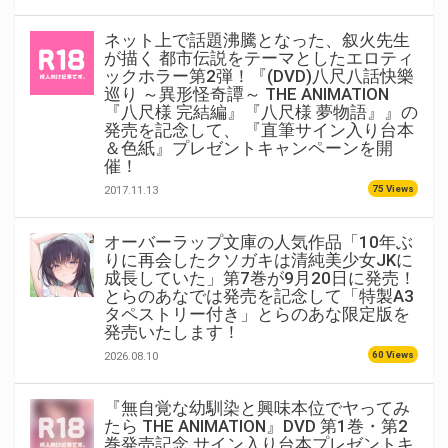
ネット上で話題沸騰となった、叙火先生
が描く 都市伝説をテーマとしたエロティ
ックホラー第2弾！『(DVD)八尺八話快樂
巡り ～異形怪奇譚～ THE ANIMATION
『八尺様 完結編』『八尺様 夢物語』』の
発売を記念して、 『直筆サイン入り台本
＆色紙』プレゼントキャンペーンを開
催！
75 Views
2017.11.13
オーバーラップ文庫の人気作品「10年ぶ
りに再会したクソガキは清純美少女JKに
成長していた」第7巻が9月20日に発売！
とらのあなでは発売を記念して「特製A3
タペストリー付き」とらのあな限定版を
発売いたします！
60 Views
2026.08.10
『無自覚な幼馴染と興味本位でヤってみ
たら THE ANIMATION』DVD 第1巻・第2
巻発売記念 サイン入り台本プレゼントキ