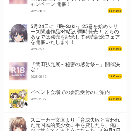
ャンペーン 開催！
56 Views
2026.08.06
5月24日に『咲-Saki-』25巻を始めシリ
ーズ関連作品3作品が同時発売！ とらの
あなでは発売を記念して発売記念フェア
を開催いたします！
55 Views
2024.05.13
『武田弘光展～秘密の感射祭～』開催決
定！
52 Views
2025.05.12
イベント会場での委託受付のご案内
50 Views
2025.11.22
スニーカー文庫より「育成失敗と言われ
た元国民的美少女に手を貸したら、俺に
だけ甘えてくるようになった」が9月1日