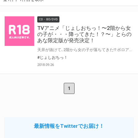
CD・BD/DVD
TVアニメ「じょしおちっ！〜2階から女
の子が・・・降ってきた！？〜」とらの
あな限定版が発売決定！
天井が抜けて､2階から女の子が落ちてきた!? ボロアパートに住む俺の､唯一の癒しは､美人な大家さんと可愛い2階の子｡ そんなある日､天井が軋む音がして…バキッ!と底抜け､俺の真上に､2階のあの子が降ってきて…っ!? 奇跡のエロハプニングで､偶然つながるココロとカラダ｡ そして､なぜか始まる美女2人との共同生活!? 一つ屋根の下､濃密すぎる三角関係の行く末は…!? 2018年7月よりテレビアニメ放映の『じょしおちっ！〜2階から女の子が・・・降ってきた！？〜 』とらのあな限定版発売が決定しました！ TVでは見ることができなかった「完全版」がパッケージになって登場! とらのあなではキャラクターデザイン「うるし原智志」先生描き下ろしの抱き枕カバーがついた豪華限定版を実施!! さらにパッケージイラストを使用したB2お風呂ポスターも共通でついてきます。 是非とも、とらのあな対象店舗でのご予約・ご購入をお待ちしております♪♪
#じょしおちっ！
2018.09.26
1
最新情報をTwitterでお届け！