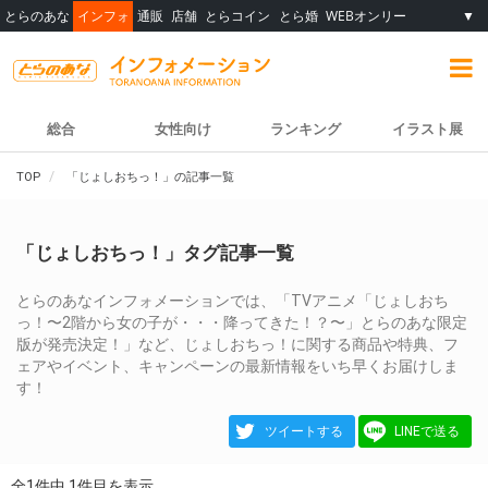
とらのあな
インフォ
通販
店舗
とらコイン
とら婚
WEBオンリー
▼
総合
女性向け
ランキング
イラスト展
TOP
「じょしおちっ！」の記事一覧
「じょしおちっ！」タグ記事一覧
とらのあなインフォメーションでは、「TVアニメ「じょしおち
っ！〜2階から女の子が・・・降ってきた！？〜」とらのあな限定
版が発売決定！」など、じょしおちっ！に関する商品や特典、フ
ェアやイベント、キャンペーンの最新情報をいち早くお届けしま
す！
ツイートする
LINEで送る
全1件中 1件目を表示