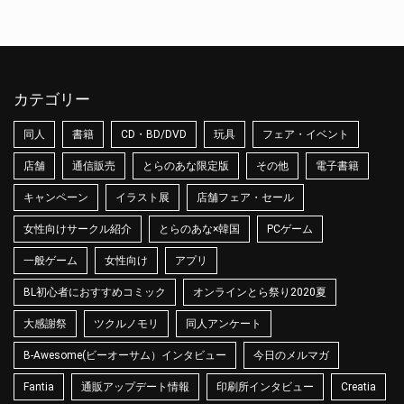
カテゴリー
同人
書籍
CD・BD/DVD
玩具
フェア・イベント
店舗
通信販売
とらのあな限定版
その他
電子書籍
キャンペーン
イラスト展
店舗フェア・セール
女性向けサークル紹介
とらのあな×韓国
PCゲーム
一般ゲーム
女性向け
アプリ
BL初心者におすすめコミック
オンラインとら祭り2020夏
大感謝祭
ツクルノモリ
同人アンケート
B-Awesome(ビーオーサム）インタビュー
今日のメルマガ
Fantia
通販アップデート情報
印刷所インタビュー
Creatia