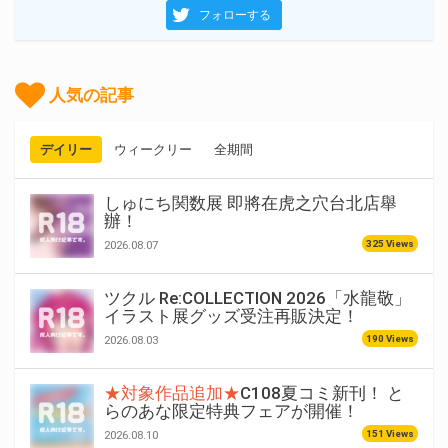
フォローする
人気の記事
デイリー
ウィークリー
全期間
しゅにち関数展 即將在虎之穴台北店舉
辦！
325 Views
2026.08.07
ツクル Re:COLLECTION 2026「水龍敬」
イラスト展グッズ受注再販決定！
190 Views
2026.08.03
★対象作品追加★
C108夏コミ新刊！ と
らのあな限定特典フェアが開催！
151 Views
2026.08.10