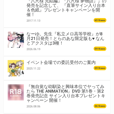
『八尺様 完結編』『八尺様 夢物語』』の
発売を記念して、 『直筆サイン入り台本
＆色紙』プレゼントキャンペーンを開
催！
65 Views
2017.11.13
なーゆ。先生『私立メロ高等学校』が8
月21日発売！とらのあな限定版も♥ なん
とアクスタは3種！
59 Views
2026.06.19
イベント会場での委託受付のご案内
39 Views
2025.11.22
『無自覚な幼馴染と興味本位でヤってみ
たら THE ANIMATION』DVD 第1巻・第2
巻発売記念 サイン入り台本プレゼントキ
ャンペーン 開催！
36 Views
2026.08.06