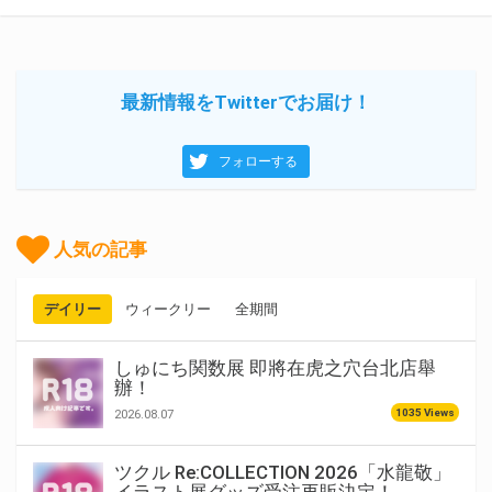
最新情報をTwitterでお届け！
フォローする
人気の記事
デイリー
ウィークリー
全期間
しゅにち関数展 即將在虎之穴台北店舉
辦！
1035 Views
2026.08.07
ツクル Re:COLLECTION 2026「水龍敬」