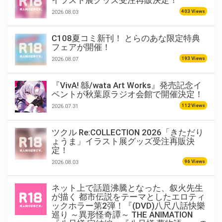
イラスト展グッズ受注再販決定！
403 Views
2026.08.03
C108夏コミ新刊！ とらのあな限定特典
フェアが開催！
193 Views
2026.08.07
『VivA! 緜/wata Art Works』発売記念イ
ベントが秋葉原ラジオ会館で開催決定！
112 Views
2026.07.31
ツクル Re:COLLECTION 2026「きただり
ょうま」イラスト展グッズ受注再販決
定！
96 Views
2026.08.03
ネット上で話題沸騰となった、叙火先生
が描く 都市伝説をテーマとしたエロティ
ックホラー第2弾！『(DVD)八尺八話快樂
巡り ～異形怪奇譚～ THE ANIMATION