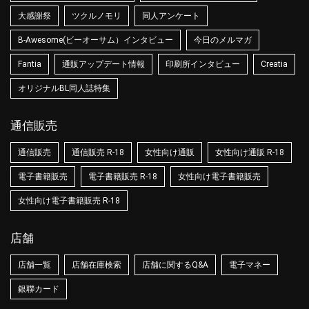
大感謝祭
ツクルノモリ
同人アンケート
B-Awesome(ビーオーサム）インタビュー
今日のメルマガ
Fantia
通販アップデート情報
印刷所インタビュー
Creatia
オリジナルBL同人誌特集
通信販売
通信販売
通信販売 R-18
女性向け通販
女性向け通販 R-18
電子書籍販売
電子書籍販売 R-18
女性向け電子書籍販売
女性向け電子書籍販売 R-18
店舗
店舗一覧
店舗在庫検索
店舗に関するQ&A
電子マネー
銀聯カード