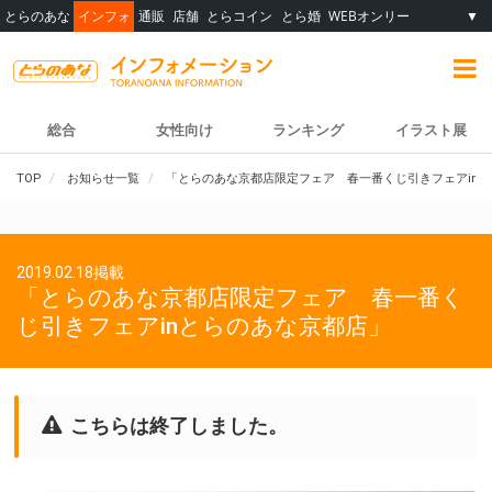
とらのあな
インフォ
通販
店舗
とらコイン
とら婚
WEBオンリー
▼
総合
女性向け
ランキング
イラスト展
TOP
お知らせ一覧
「とらのあな京都店限定フェア 春一番くじ引きフェアin
2019.02.18掲載
「とらのあな京都店限定フェア 春一番く
じ引きフェアinとらのあな京都店」
こちらは終了しました。