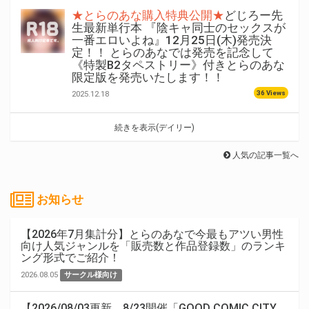
★とらのあな購入特典公開★
どじろー先
生最新単行本 『陰キャ同士のセックスが
一番エロいよね』12月25日(木)発売決
定！！ とらのあなでは発売を記念して
《特製B2タペストリー》付きとらのあな
限定版を発売いたします！！
36 Views
2025.12.18
続きを表示(デイリー)
人気の記事一覧へ
お知らせ
【2026年7月集計分】とらのあなで今最もアツい男性
向け人気ジャンルを「販売数と作品登録数」のランキ
ング形式でご紹介！
2026.08.05
サークル様向け
【2026/08/03更新。8/23開催「GOOD COMIC CITY