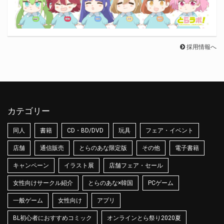
採用情報へ
カテゴリー
同人
書籍
CD・BD/DVD
玩具
フェア・イベント
店舗
通信販売
とらのあな限定版
その他
電子書籍
キャンペーン
イラスト展
店舗フェア・セール
女性向けサークル紹介
とらのあな×韓国
PCゲーム
一般ゲーム
女性向け
アプリ
BL初心者におすすめコミック
オンラインとら祭り2020夏