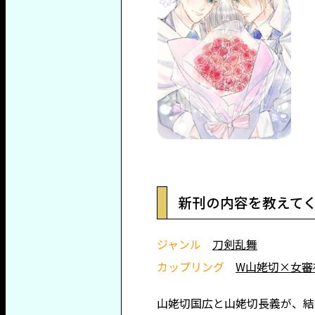
新刊の内容を教えて
ジャンル
刀剣乱舞
カップリング
W山姥切×女審
山姥切国広と山姥切長義が、結