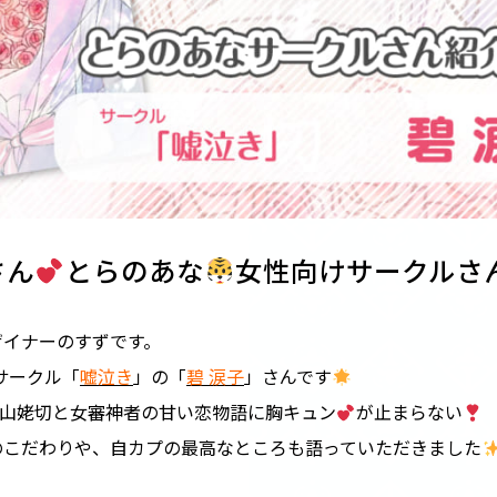
さん
とらのあな
女性向けサークルさん紹
ザイナーのすずです。
サークル「
嘘泣き
」の「
碧 涙子
」さんです
山姥切と女審神者の甘い恋物語に胸キュン
が止まらない
のこだわりや、自カプの最高なところも語っていただきました