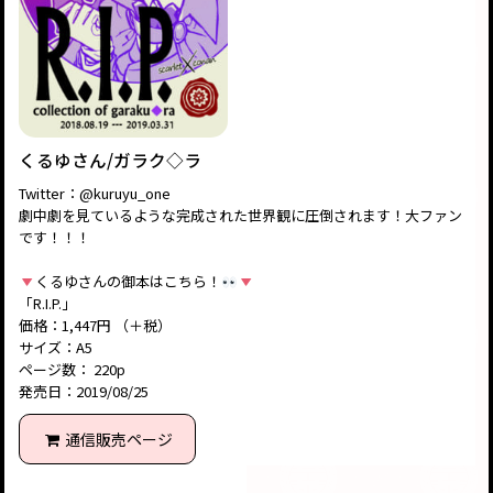
くるゆさん/ガラク◇ラ
Twitter：@kuruyu_one
劇中劇を見ているような完成された世界観に圧倒されます！大ファン
です！！！
くるゆさんの御本はこちら！
「R.I.P.」
価格：1,447円 （＋税）
サイズ：A5
ページ数： 220p
発売日：2019/08/25
通信販売ページ