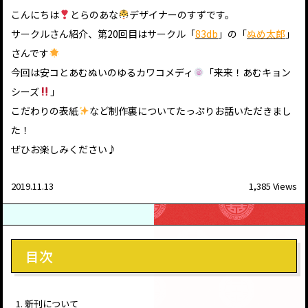
こんにちは
とらのあな
デザイナーのすずです。
サークルさん紹介、第20回目はサークル「
83db
」の「
ぬめ太郎
」
さんです
今回は安コとあむぬいのゆるカワコメディ
「来来！あむキョン
シーズ
」
こだわりの表紙
など制作裏についてたっぷりお話いただきまし
た！
ぜひお楽しみください♪
2019.11.13
1,385 Views
目次
新刊について