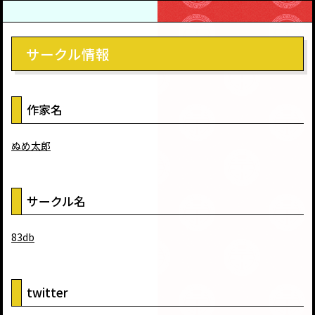
サークル情報
作家名
ぬめ太郎
サークル名
83db
twitter