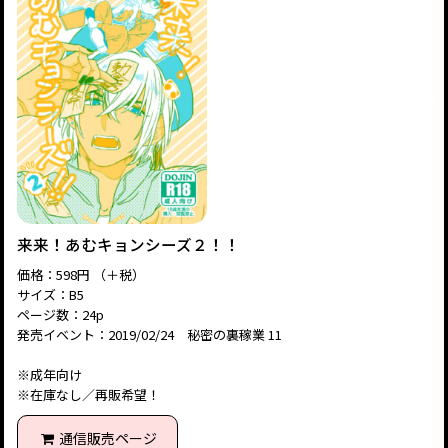
来来！あむキョンシーズ２！！
価格：598円 （＋税）
サイズ：B5
ページ数：24p
発売イベント：2019/02/24 秘密の裏稼業 11
※成年向け
※在庫なし／再販希望！
通信販売ページ