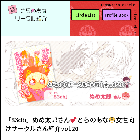
TORANOANA Circle
introduction
Circle List
Profile Book
「83db」ぬめ太郎さん
とらのあな
女性向
けサークルさん紹介vol.20