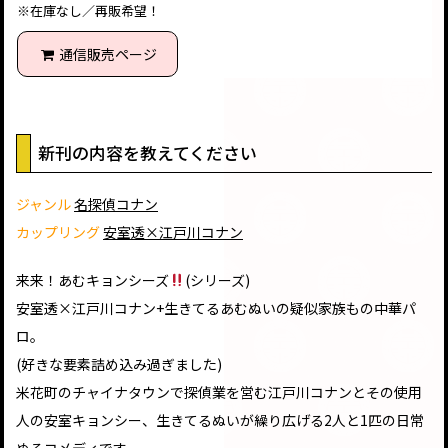
※在庫なし／再販希望！
通信販売ページ
新刊の内容を教えてください
ジャンル
名探偵コナン
カップリング
安室透×江戸川コナン
来来！あむキョンシーズ
(シリーズ)
安室透×江戸川コナン+生きてるあむぬいの疑似家族もの中華パ
ロ。
(好きな要素詰め込み過ぎました)
米花町のチャイナタウンで探偵業を営む江戸川コナンとその使用
人の安室キョンシー、生きてるぬいが繰り広げる2人と1匹の日常
ぬるコメディです。