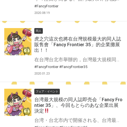
#FancyFrontier
2020.08.19
同人
虎之穴這次也將在台灣規模最大的同人誌
販售會「Fancy Frontier 35」的企業攤展
出！！
在台灣台北市舉辦的，台灣最大規模同人誌販售會「Fancy Frontier」 是近年來逐漸備受日本企業與作家們矚目的大型同人活動 虎之穴今年當然也會在企業攤與大家見面！ 今年也準備了更多與「虎之穴台北店」的連動活動及各種充滿魅力的商品，等待大家的光臨！ 日本語
#FancyFrontier
#FancyFrontier35
2020.01.23
フェア・イベント
台湾最大規模の同人誌即売会「Fancy Fro
ntier 35」、今回もとらのあな企業出展
決定
台湾・台北市内で開催される、台湾最大規模の同人誌即売会「Fancy Frontier」 日本企業やクリエイターからの注目が、年々高まる一大イベントに もちろん、虎の穴は今回も企業出展いたします！ 「とらのあな台北店」との連動企画や魅力的な商品をそろえて、皆様のご来場をお待ちしております。 繁體中文