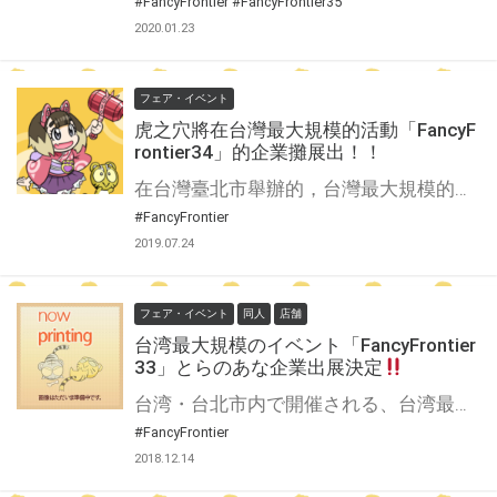
#FancyFrontier
#FancyFrontier35
2020.01.23
フェア・イベント
虎之穴將在台灣最大規模的活動「FancyF
rontier34」的企業攤展出！！
在台灣臺北市舉辦的，台灣最大規模的同人誌即賣會「FancyFrontier」 近年來逐漸備受日本企業與作家們矚目的同人活動 虎之穴今年當然也會在企業攤與大家見面！ 今年也準備了更多與「虎之穴台北店」的連動活動及各種充滿魅力的商品，等待大家的光臨！
#FancyFrontier
2019.07.24
フェア・イベント
同人
店舗
台湾最大規模のイベント「FancyFrontier
33」とらのあな企業出展決定
台湾・台北市内で開催される、台湾最大規模の同人誌即売会「ファンシーフロンティア」！ 今回で開催33回目を迎える本イベントに、虎の穴は今年も企業出展いたします！ 台湾現地でしか買えない「限定グッズ」の用意はもちろんのこと、 昨年開店したばかりの「とらのあな台北店」との連動企画など、イベント盛りだくさんでお送りします。
#FancyFrontier
2018.12.14