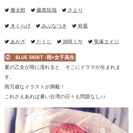
魔太郎
藤真拓哉
さより
きくらげ
みぶなつき
有葉
あかざ
たくじ
池咲ミサ
兎塚エイジ
② BLUE SKIRT -雨×女子高生
夏の乙女が雨に濡れると、そこにドラマが生まれま
す。
雨万歳なイラストが満載！
これさえあれば暑い台湾の日々も問題なし♪♪