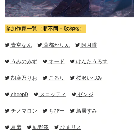
参加作家一覧（順不同・敬称略）
青空なん
蒼都かりん
阿月唯
うみのみず
オード
けんたうろす
胡麻乃りお
こるり
桜沢いづみ
sheepD
スコッティ
ゼンジ
チノマロン
ちぴー
鳥居すみ
夏彦
緋野湊
ひまリス