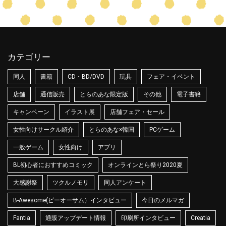
カテゴリー
同人
書籍
CD・BD/DVD
玩具
フェア・イベント
店舗
通信販売
とらのあな限定版
その他
電子書籍
キャンペーン
イラスト展
店舗フェア・セール
女性向けサークル紹介
とらのあな×韓国
PCゲーム
一般ゲーム
女性向け
アプリ
BL初心者におすすめコミック
オンラインとら祭り2020夏
大感謝祭
ツクルノモリ
同人アンケート
B-Awesome(ビーオーサム）インタビュー
今日のメルマガ
Fantia
通販アップデート情報
印刷所インタビュー
Creatia