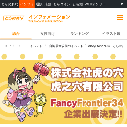
とらのあな
インフォ
通販
店舗
とらコイン
とら婚
WEBオンリー
▼
総合
女性向け
ランキング
イラスト展
TOP
フェア・イベント
台湾最大規模のイベント「FancyFrontier34」とら