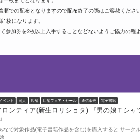
様一枚までとなります。
着順での配布となりますので配布終了の際はご容赦くださ
様1枚になります。
て参加券を2枚以上入手することなどないようご協力の程
イベント
同人
店舗
店舗フェア・セール
通信販売
電子書籍
ロンティア(新生ロリショタ) 『男の娘Ｔシャツ
r』
台湾