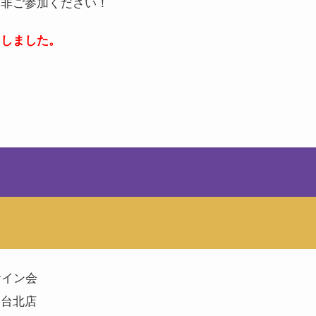
是非ご参加ください！
たしました。
サイン会
な台北店