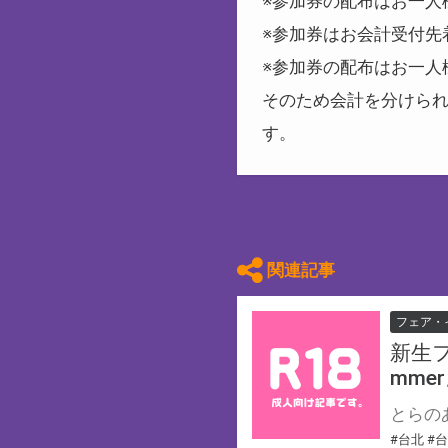
※参加券の配布はお一人
※参加券はお会計受付先
※参加券の配布はお一人
そのため会計を分けられ
す。
関連記事
フェア・
新生フ
mme
#台北
#