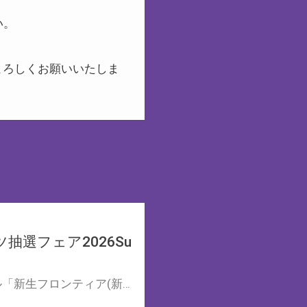
い。
よろしくお願いいたしま
抽選フェア2026Su
とらのあなで対象作品(電子書籍作品を含む)を購入すると サークル「新生フロンティア(新生ロリショタ) 」のクリエイターが描く男の娘が彩られた 『男の娘Ｔシャツ』を抽選でプレゼント！！ 是非この機会に手に入れてください。