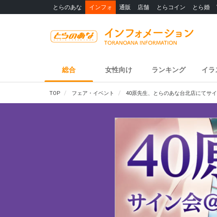
とらのあな
インフォ
通販
店舗
とらコイン
とら婚
総合
女性向け
ランキング
イラ
TOP
フェア・イベント
40原先生、とらのあな台北店にてサ