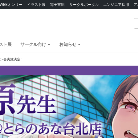
WEBオンリー
イラスト展
電子書籍
サークルポータル
エンジニア採用
ア
スト展
サークル向け
お知らせ
イン会実施決定！