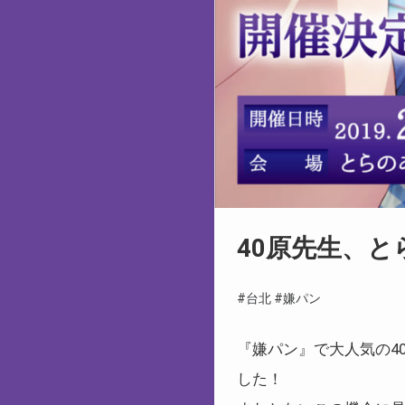
40原先生、
#台北
#嫌パン
『嫌パン』で大人気の4
した！