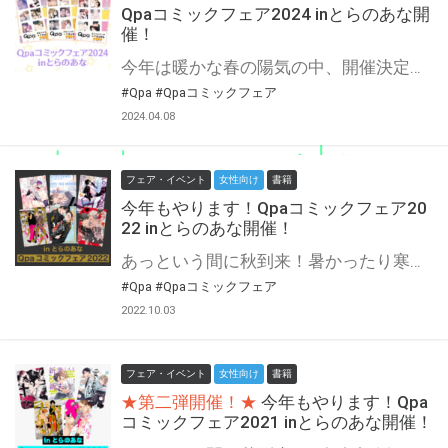
Qpaコミックフェア2024 inとらのあな開
催！
今年は暖かな春の陽気の中、開催決定です♡ 竹書房が誇る大人気レーベル、Qpaコミックスフェア開催☆（くぱぁ…！） Qpaは今年で13周年！今年はなんと総勢18名の作家様に描き下ろしでご参加いただいております☆ とらのあな対象店舗にて期間中にQpaのコミックスを3冊同時にご購入いただいた方に、 16P小冊子3種「Q」「P」「A」の中からお好きな冊子を1部お渡し♡ 1作家様見開き2Pの描き下ろし漫画の超豪華特典…！ 推し作家さんはもちろんゲットだし、初めましての作家さんもこの機会にぜひ！ ero×romance→erosなQpaコミックス、躊躇っていたあの本を買うタイミングは今しかない！
#Qpa
#Qpaコミックフェア
2024.04.08
フェア・イベント
女性向け
書籍
今年もやります！Qpaコミックフェア20
22 inとらのあな開催！
あっという間に秋到来！暑かったり寒かったり、安定しないのは本棚の中のBL本の傾向だけにしてほしい。 そんな本棚の中をさらに豊富にしちゃいましょう♥ もちろん今年もやります！竹書房が誇る大人気レーベル、Qpaコミックスフェア開催☆（くぱぁ…！） 今年で11周年！11年も付き合っているのにどんどんLOVEが深まっていく…♡ 今年は総勢15名の作家様にご参加いただいております☆ とらのあな対象店舗にて期間中にQpaのコミックスを3冊同時にご購入いただいた方に、 1セットにつき1部、12P小冊子3種の中からお好きな冊子を1部お渡し♡ 今年の12P小冊子は昨年の高解像度SUKEBEカードがバージョンアップ！ 1作家様見開き2Pでコミックスよりちょびっと修正薄めverのえちシーンを収録！ 普段は読まない属性カプのBL本もこの機会に読んでみようかな…… ero×romance⇒erosなQpaコミックス、躊躇っていたあの本を買うタイミングは今しかない！
#Qpa
#Qpaコミックフェア
2022.10.03
フェア・イベント
女性向け
書籍
★第二弾開催！★
今年もやります！Qpa
コミックフェア2021 inとらのあな開催！