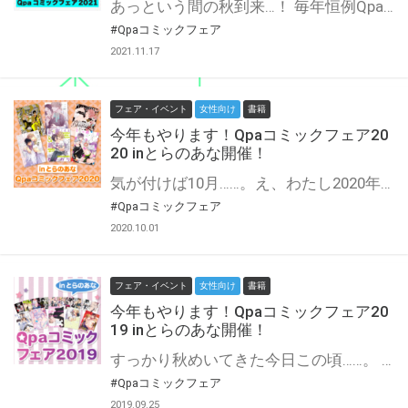
あっという間の秋到来…！ 毎年恒例Qpa周年フェア、もちろん今年もやります！♡ 今年はQpa10周年！ あんなえっちもこんなすけべも叶えてくれる僕たちわたしたちのQpa…！ これからもよろしくお願いします！！！！ 今年は10周年なので2か月連続のスペシャルフェア☆ なんと総勢26名の作家様にご参加いただいております♪ 期間中に対象店舗にて対象商品をご購入で、1冊につき1枚、お好きな両面イラストカードをプレゼント！ さらに対象商品1冊につき1つスタンプを押印し、スタンプ5つでアクリルキーホルダーをプレゼント！ 両面イラストカードの裏面は全て、コミックスでは白く隠れていたえちえちシーンを高解像度で掲載♡ アクリルキーホルダーは描き下ろしアリです！ 作家様ラインナップなど詳細は下記をご確認下さい。 えっちな両面イラカもキュートなアクキーもぜひゲットしてください！ Qpaコミックスを抱きしめて楽しいおうち生活！
#Qpaコミックフェア
2021.11.17
フェア・イベント
女性向け
書籍
今年もやります！Qpaコミックフェア20
20 inとらのあな開催！
気が付けば10月……。え、わたし2020年なにしてた！？ 大丈夫任せてください2020年はこれからたくさんえっちな本を読むんですよ！！！！ もちろん今年もやります！竹書房の誇る大人気レーベル、Qpaフェア開催☆（くぱぁ…！） あなたは年下攻め！あなたは再会もの！あなたは筋肉！わたしはビッチ受け！さぁ読みましょう！ 今年のフェアは9周年記念！ 総勢16名の作家様にご参加いただいております☆ とらのあな対象店舗にて期間中にQpaのコミックスを3冊同時にご購入いただいた方に、 1セットにつき1部、人気作家様のイラストを使用したクリアしおりセットをプレゼント♡ クリアしおりは1シート4連、シートは4種類！ たくさんのえっちな本をください！あれもこれもそれも全部！ 強欲なわたしたちの気持ちを満たしてくれるQpaコミックス…躊躇っていたあの本を買うタイミングは今しかない！
#Qpaコミックフェア
2020.10.01
フェア・イベント
女性向け
書籍
今年もやります！Qpaコミックフェア20
19 inとらのあな開催！
すっかり秋めいてきた今日この頃……。 もちろん今年もやります！竹書房の誇る大人気レーベル、Qpaフェア開催☆ えっちなご本に出会え出会え〜〜〜〜！！！！パッション溢れる読書の秋を共に迎えましょう！ 今年のフェアは8周年記念！ なんと総勢20名の作家様にご参加いただいております☆ とらのあな対象店舗にて期間中にQpaのコミックスを3冊同時にご購入いただいた方に、 1セットにつき1部、人気作家様のイラストを使用したクリアしおりセットをプレゼント♡ クリアしおりは1シート4連、シートは5種類！ はぁ？なにこれ尊いんですけど！？？？！ キレちらかしたくもなるほどの萌えを手に入れろ！！！ 躊躇っていたあの本を買うタイミングは今しかない！
#Qpaコミックフェア
2019.09.25