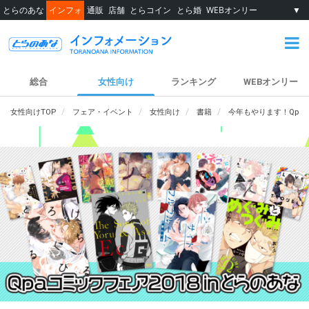
とらのあな
インフォ
通販
店舗
とらコイン
とら婚
WEBオンリー
▼
総合
女性向け
ランキング
WEBオンリー
女性向けTOP
フェア・イベント
女性向け
書籍
今年もやります！Qpaコ