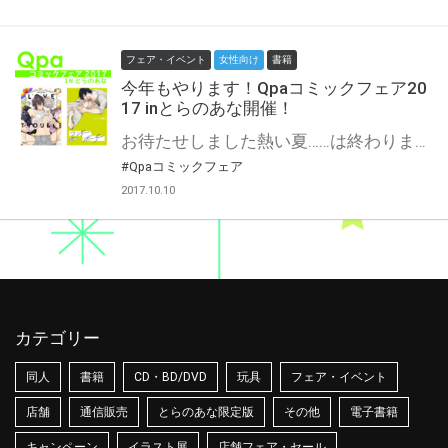
フェア・イベント
女性向け
書籍
今年もやります！Qpaコミックフェア20
17 inとらのあな開催！
お待たせしました熱い夏……は終わりましたが、読書(えっちな本)の秋はこれからです！ 毎年恒例、竹書房の誇る大人気レーベル、Qpaフェアの開催です☆ 今年のフェアは6周年記念！ とらのあな対象店舗にて期間中にQpaのコミックスをご購入いただいた方に、 1冊につき1部人気作家様イラストのポストカードを全10種ランダム封入でプレゼント♡ さらに1冊目のご購入でスタンプカードを発行！ 1冊につき1つスタンプも押印致します。スタンプを6つ貯めると、 なんと2種のカードホルダーのうち好きな方と交換できちゃいます！ そういえばあれ買ってなかった！あの作家さんの既刊が気になる！ この機会に全部買っちゃいましょう♪ 『尊い…(T人T）』『わかりみ(˘ω˘)』語彙力崩壊待ったなし！
#Qpaコミックフェア
2017.10.10
カテゴリー
同人
書籍
CD・BD/DVD
玩具
フェア・イベント
店舗
通信販売
とらのあな限定版
その他
電子書籍
キャンペーン
イラスト展
店舗フェア・セール