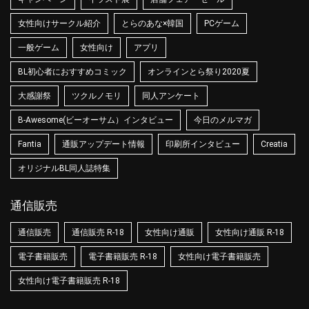
女性向けサークル紹介
とらのあな×韓国
PCゲーム
一般ゲーム
女性向け
アプリ
BL初心者におすすめコミック
オンラインとら祭り2020夏
大感謝祭
ツクルノモリ
同人アンケート
B-Awesome(ビーオーサム）インタビュー
今日のメルマガ
Fantia
通販アップデート情報
印刷所インタビュー
Creatia
オリジナルBL同人誌特集
通信販売
通信販売
通信販売 R-18
女性向け通販
女性向け通販 R-18
電子書籍販売
電子書籍販売 R-18
女性向け電子書籍販売
女性向け電子書籍販売 R-18