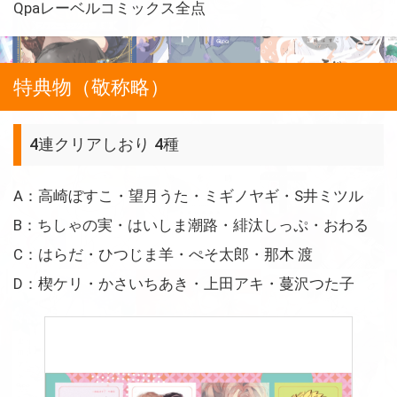
Qpaレーベルコミックス全点
特典物（敬称略）
4連クリアしおり 4種
A：高崎ぼすこ・望月うた・ミギノヤギ・S井ミツル
B：ちしゃの実・はいしま潮路・緋汰しっぷ・おわる
C：はらだ・ひつじま羊・ぺそ太郎・那木 渡
D：楔ケリ・かさいちあき・上田アキ・蔓沢つた子