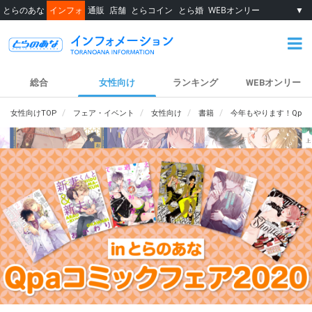
とらのあな
インフォ
通販
店舗
とらコイン
とら婚
WEBオンリー
▼
総合
女性向け
ランキング
WEBオンリー
女性向けTOP
フェア・イベント
女性向け
書籍
今年もやります！Qpaコ