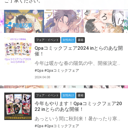
ご了承ください。
関連記事
フェア・イベント
女性向け
書籍
Qpaコミックフェア2024 inとらのあな開
催！
今年は暖かな春の陽気の中、開催決定です♡ 竹書房が誇る大人気レーベル、Qpaコミックスフェア開催☆（くぱぁ…！） Qpaは今年で13周年！今年はなんと総勢18名の作家様に描き下ろしでご参加いただいております☆ とらのあな対象店舗にて期間中にQpaのコミックスを3冊同時にご購入いただいた方に、 16P小冊子3種「Q」「P」「A」の中からお好きな冊子を1部お渡し♡ 1作家様見開き2Pの描き下ろし漫画の超豪華特典…！ 推し作家さんはもちろんゲットだし、初めましての作家さんもこの機会にぜひ！ ero×romance→erosなQpaコミックス、躊躇っていたあの本を買うタイミングは今しかない！
#Qpa
#Qpaコミックフェア
2024.04.08
フェア・イベント
女性向け
書籍
今年もやります！Qpaコミックフェア20
22 inとらのあな開催！
あっという間に秋到来！暑かったり寒かったり、安定しないのは本棚の中のBL本の傾向だけにしてほしい。 そんな本棚の中をさらに豊富にしちゃいましょう♥ もちろん今年もやります！竹書房が誇る大人気レーベル、Qpaコミックスフェア開催☆（くぱぁ…！） 今年で11周年！11年も付き合っているのにどんどんLOVEが深まっていく…♡ 今年は総勢15名の作家様にご参加いただいております☆ とらのあな対象店舗にて期間中にQpaのコミックスを3冊同時にご購入いただいた方に、 1セットにつき1部、12P小冊子3種の中からお好きな冊子を1部お渡し♡ 今年の12P小冊子は昨年の高解像度SUKEBEカードがバージョンアップ！ 1作家様見開き2Pでコミックスよりちょびっと修正薄めverのえちシーンを収録！ 普段は読まない属性カプのBL本もこの機会に読んでみようかな…… ero×romance⇒erosなQpaコミックス、躊躇っていたあの本を買うタイミングは今しかない！
#Qpa
#Qpaコミックフェア