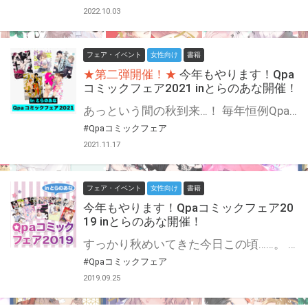
2022.10.03
フェア・イベント
女性向け
書籍
★第二弾開催！★
今年もやります！Qpa
コミックフェア2021 inとらのあな開催！
あっという間の秋到来…！ 毎年恒例Qpa周年フェア、もちろん今年もやります！♡ 今年はQpa10周年！ あんなえっちもこんなすけべも叶えてくれる僕たちわたしたちのQpa…！ これからもよろしくお願いします！！！！ 今年は10周年なので2か月連続のスペシャルフェア☆ なんと総勢26名の作家様にご参加いただいております♪ 期間中に対象店舗にて対象商品をご購入で、1冊につき1枚、お好きな両面イラストカードをプレゼント！ さらに対象商品1冊につき1つスタンプを押印し、スタンプ5つでアクリルキーホルダーをプレゼント！ 両面イラストカードの裏面は全て、コミックスでは白く隠れていたえちえちシーンを高解像度で掲載♡ アクリルキーホルダーは描き下ろしアリです！ 作家様ラインナップなど詳細は下記をご確認下さい。 えっちな両面イラカもキュートなアクキーもぜひゲットしてください！ Qpaコミックスを抱きしめて楽しいおうち生活！
#Qpaコミックフェア
2021.11.17
フェア・イベント
女性向け
書籍
今年もやります！Qpaコミックフェア20
19 inとらのあな開催！
すっかり秋めいてきた今日この頃……。 もちろん今年もやります！竹書房の誇る大人気レーベル、Qpaフェア開催☆ えっちなご本に出会え出会え〜〜〜〜！！！！パッション溢れる読書の秋を共に迎えましょう！ 今年のフェアは8周年記念！ なんと総勢20名の作家様にご参加いただいております☆ とらのあな対象店舗にて期間中にQpaのコミックスを3冊同時にご購入いただいた方に、 1セットにつき1部、人気作家様のイラストを使用したクリアしおりセットをプレゼント♡ クリアしおりは1シート4連、シートは5種類！ はぁ？なにこれ尊いんですけど！？？？！ キレちらかしたくもなるほどの萌えを手に入れろ！！！ 躊躇っていたあの本を買うタイミングは今しかない！
#Qpaコミックフェア
2019.09.25