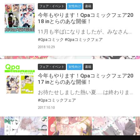
フェア・イベント
女性向け
書籍
今年もやります！Qpaコミックフェア20
18 inとらのあな開催！
11月も半ばになりましたが、みなさんえっちな本、読んでますか？ 大丈夫！そうだと思った時がその時！わたしたちの読書の秋はこれからだ！ 毎年恒例、竹書房の誇る大人気レーベル、Qpaフェアの開催です☆ 今年のフェアは7周年記念！ とらのあな対象店舗にて期間中にQpaのコミックスを3冊同時にご購入いただいた方に、 1セットにつき1部、人気作家様のイラストを使用したクリアしおりセットをプレゼント♡ クリアしおりは1シート4連。シートは3種類あるので…… つまり12名の作家様のイラストが楽しめちゃうっ！ そういえばあれ買ってなかった！あの作家さんの既刊が気になる！ この機会にレッツまとめ買い♪
#Qpaコミック
#Qpaコミックフェア
2018.10.29
フェア・イベント
女性向け
書籍
今年もやります！Qpaコミックフェア20
17 inとらのあな開催！
お待たせしました熱い夏……は終わりましたが、読書(えっちな本)の秋はこれからです！ 毎年恒例、竹書房の誇る大人気レーベル、Qpaフェアの開催です☆ 今年のフェアは6周年記念！ とらのあな対象店舗にて期間中にQpaのコミックスをご購入いただいた方に、 1冊につき1部人気作家様イラストのポストカードを全10種ランダム封入でプレゼント♡ さらに1冊目のご購入でスタンプカードを発行！ 1冊につき1つスタンプも押印致します。スタンプを6つ貯めると、 なんと2種のカードホルダーのうち好きな方と交換できちゃいます！ そういえばあれ買ってなかった！あの作家さんの既刊が気になる！ この機会に全部買っちゃいましょう♪ 『尊い…(T人T）』『わかりみ(˘ω˘)』語彙力崩壊待ったなし！
#Qpaコミックフェア
2017.10.10