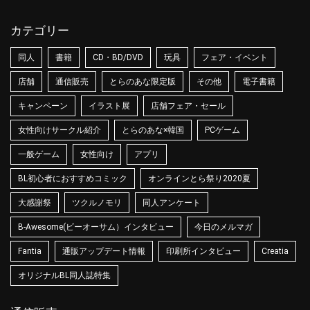
カテゴリー
同人
書籍
CD・BD/DVD
玩具
フェア・イベント
店舗
通信販売
とらのあな限定版
その他
電子書籍
キャンペーン
イラスト展
店舗フェア・セール
女性向けサークル紹介
とらのあな×韓国
PCゲーム
一般ゲーム
女性向け
アプリ
BL初心者におすすめコミック
オンラインとら祭り2020夏
大感謝祭
ツクルノモリ
同人アンケート
B-Awesome(ビーオーサム）インタビュー
今日のメルマガ
Fantia
通販アップデート情報
印刷所インタビュー
Creatia
オリジナルBL同人誌特集