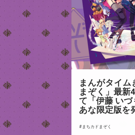
まんがタイム
まぞく」最新4
て「伊藤 い
あな限定版を
#まちカドまぞく