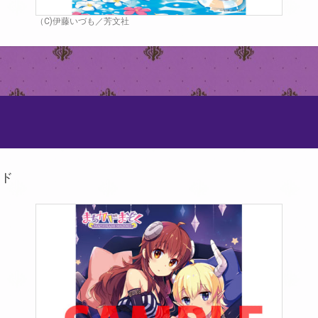
（C)伊藤いづも／芳文社
ード