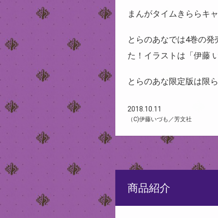
まんがタイムきららキャ
とらのあなでは4巻の発
た！イラストは「伊藤 
とらのあな限定版は限
2018.10.11
（C)伊藤いづも／芳文社
商品紹介