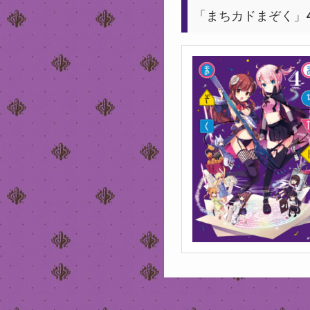
「まちカドまぞく」