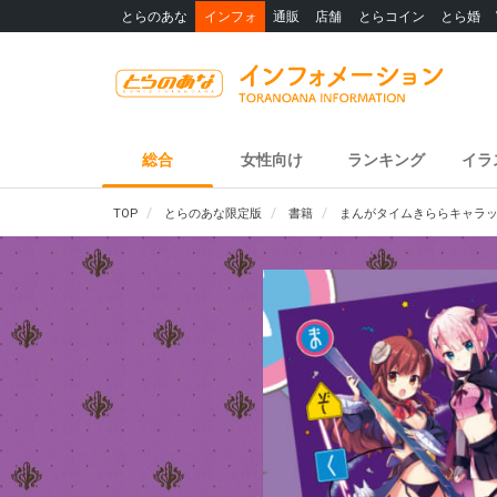
とらのあな
インフォ
通販
店舗
とらコイン
とら婚
総合
女性向け
ランキング
イラ
TOP
とらのあな限定版
書籍
まんがタイムきららキャラッ