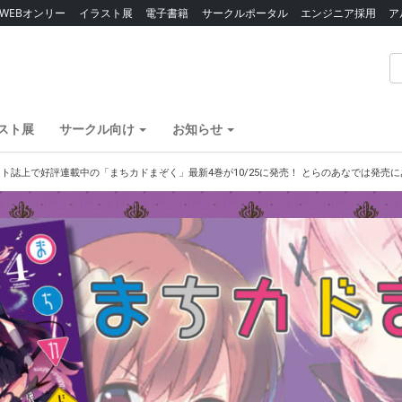
WEBオンリー
イラスト展
電子書籍
サークルポータル
エンジニア採用
ア
スト展
サークル向け
お知らせ
ト誌上で好評連載中の「まちカドまぞく」最新4巻が10/25に発売！ とらのあなでは発売