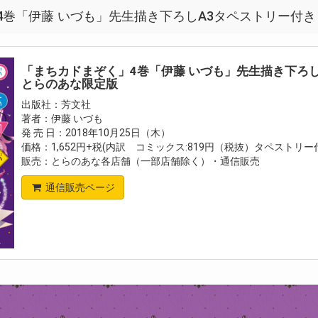
4巻「伊藤 いづも」先生描き下ろしA3タペストリー付
「まちカドまぞく」4巻「伊藤 いづも」先生描き下ろし
とらのあな限定版
出版社：芳文社
著者：伊藤 いづも
発 売 日：2018年10月25日（木）
価格：1,652円+税(内訳 コミックス:819円（税抜）タペストリ
販売：とらのあな各店舗（一部店舗除く）・通信販売
通信販売ページ