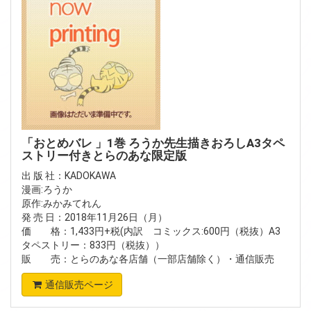
「おとめバレ 」1巻 ろうか先生描きおろしA3タペ
ストリー付きとらのあな限定版
出 版 社：KADOKAWA
漫画:ろうか
原作:みかみてれん
発 売 日：2018年11月26日（月）
価 格：1,433円+税(内訳 コミックス:600円（税抜）A3
タペストリー：833円（税抜））
販 売：とらのあな各店舗（一部店舗除く）・通信販売
通信販売ページ