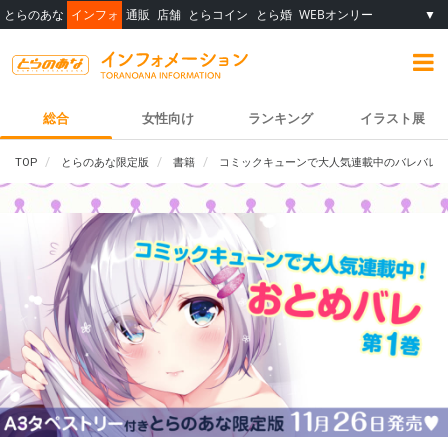
とらのあな
インフォ
通販
店舗
とらコイン
とら婚
WEBオンリー
▼
総合
女性向け
ランキング
イラスト展
TOP
とらのあな限定版
書籍
コミックキューンで大人気連載中のバレバレ男装