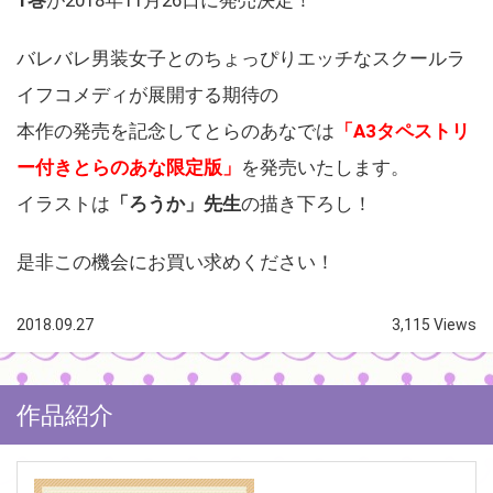
バレバレ男装女子とのちょっぴりエッチなスクールラ
イフコメディが展開する期待の
本作の発売を記念してとらのあなでは
「A3タペストリ
ー付きとらのあな限定版」
を発売いたします。
イラストは
「ろうか」先生
の描き下ろし！
是非この機会にお買い求めください！
2018.09.27
3,115 Views
作品紹介