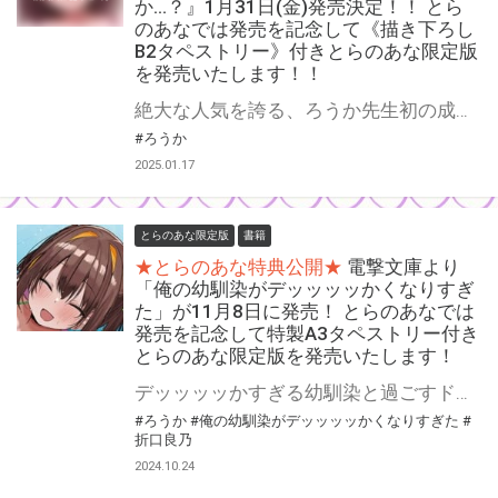
か…？』1月31日(金)発売決定！！ とら
のあなでは発売を記念して《描き下ろし
B2タペストリー》付きとらのあな限定版
を発売いたします！！
絶大な人気を誇る、ろうか先生初の成年コミックスがここに爆誕!! 『あの、もう1回しませんか…？』が1月31日(金)に発売！！！ とらのあなでは 『あの、もう1回しませんか…？』発売を記念して、 《描き下ろしB2タペストリー》付きとらのあな限定版をご用意しました！！ お買い逃しのないよう、是非お求めください！
#ろうか
2025.01.17
とらのあな限定版
書籍
★とらのあな特典公開★
電撃文庫より
「俺の幼馴染がデッッッッかくなりすぎ
た」が11月8日に発売！ とらのあなでは
発売を記念して特製A3タペストリー付き
とらのあな限定版を発売いたします！
デッッッッかすぎる幼馴染と過ごすドタバタラブコメディ！ 電撃文庫より 『俺の幼馴染がデッッッッかくなりすぎた』が11月8日(金)に発売！ とらのあなでは発売を記念して「特製A3タペストリー付き」とらのあな限定版を発売いたします。 とらのあな限定版の数は限られていますので是非お早めにお求めください！
#ろうか
#俺の幼馴染がデッッッッかくなりすぎた
#
折口良乃
2024.10.24