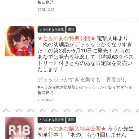
折口良乃
2025.12.25
とらのあな限定版
書籍
★とらのあな特典公開★
電撃文庫より
「俺の幼馴染がデッッッッかくなりすぎ
た」の第2巻が6月10日に発売！ とらの
あなでは発売を記念して《特製A3タペス
トリー》付きとらのあな限定版を発売い
たします！
デッッッッかすぎる胸でも、青春がしたい！ ドキドキの文化祭編！ 「俺の幼馴染がデッッッッかくなりすぎた」の第2巻が6月10日(火)に発売！ とらのあなでは発売を記念して「特製A3タペストリー」付きとらのあな限定版を発売いたします。 とらのあな限定版は数量限定となりますので是非お早めにお求めください！
#ろうか
#俺の幼馴染がデッッッッかくなりすぎた
#
折口良乃
2025.05.29
とらのあな限定版
書籍
★とらのあな購入特典公開★
ろうか先生
初単行本！ 『あの、もう1回しません