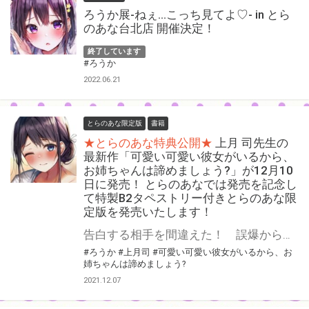
ろうか展-ねぇ…こっち見てよ♡- in とら
のあな台北店 開催決定！
終了しています
#ろうか
2022.06.21
とらのあな限定版
書籍
★とらのあな特典公開★
上月 司先生の
最新作「可愛い可愛い彼女がいるから、
お姉ちゃんは諦めましょう?」が12月10
日に発売！ とらのあなでは発売を記念し
て特製B2タペストリー付きとらのあな限
定版を発売いたします！
告白する相手を間違えた！ 誤爆から始まるこの恋の行方は予測不能！？ 上月 司先生の最新作「可愛い可愛い彼女がいるから、お姉ちゃんは諦めましょう?」が電撃文庫より発売決定！ とらのあなでは発売を記念して《特製B2タペストリー》とらのあな限定版を発売いたします。 とらのあな限定版の数は限られていますので是非お早めにお求めください！
#ろうか
#上月司
#可愛い可愛い彼女がいるから、お
姉ちゃんは諦めましょう?
2021.12.07