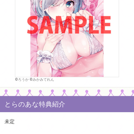
©ろうか ©みかみてれん
とらのあな特典紹介
未定