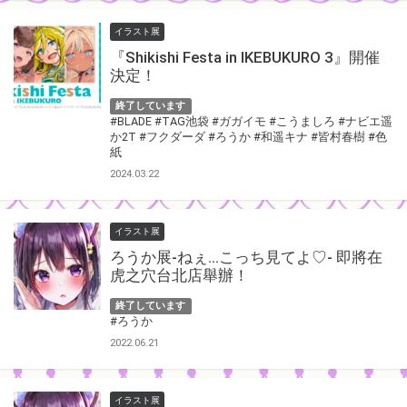
イラスト展
『Shikishi Festa in IKEBUKURO 3』開催
決定！
終了しています
#BLADE
#TAG池袋
#ガガイモ
#こうましろ
#ナビエ遥
か2T
#フクダーダ
#ろうか
#和遥キナ
#皆村春樹
#色
紙
2024.03.22
イラスト展
ろうか展-ねぇ…こっち見てよ♡- 即將在
虎之穴台北店舉辦！
終了しています
#ろうか
2022.06.21
イラスト展