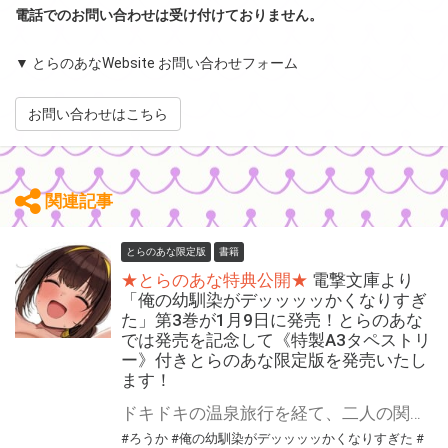
電話でのお問い合わせは受け付けておりません。
▼ とらのあなWebsite お問い合わせフォーム
お問い合わせはこちら
関連記事
とらのあな限定版
書籍
★とらのあな特典公開★
電撃文庫より
「俺の幼馴染がデッッッッかくなりすぎ
た」第3巻が1月9日に発売！とらのあな
では発売を記念して《特製A3タペストリ
ー》付きとらのあな限定版を発売いたし
ます！
ドキドキの温泉旅行を経て、二人の関係にも進展が――!? 「俺の幼馴染がデッッッッかくなりすぎた」第3巻が2026年1月9日(金)に発売！ とらのあなでは発売を記念して「特製A3タペストリー」付きとらのあな限定版を発売いたします。 とらのあな限定版は数量限定となりますので是非お早めにお求めください！
#ろうか
#俺の幼馴染がデッッッッかくなりすぎた
#