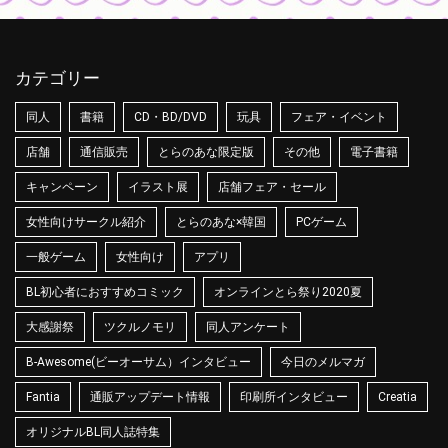
カテゴリー
同人
書籍
CD・BD/DVD
玩具
フェア・イベント
店舗
通信販売
とらのあな限定版
その他
電子書籍
キャンペーン
イラスト展
店舗フェア・セール
女性向けサークル紹介
とらのあな×韓国
PCゲーム
一般ゲーム
女性向け
アプリ
BL初心者におすすめコミック
オンラインとら祭り2020夏
大感謝祭
ツクルノモリ
同人アンケート
B-Awesome(ビーオーサム）インタビュー
今日のメルマガ
Fantia
通販アップデート情報
印刷所インタビュー
Creatia
オリジナルBL同人誌特集