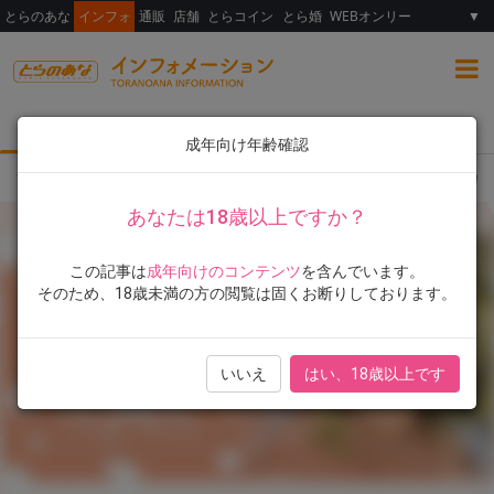
とらのあな
インフォ
通販
店舗
とらコイン
とら婚
WEBオンリー
▼
総合
女性向け
ランキング
イラスト展
成年向け年齢確認
TOP
イラスト展
石恵展 ～精擠石恵大爆射～ in 西門町 即將在虎之穴台北店舉
あなたは18歳以上ですか？
この記事は
成年向けのコンテンツ
を含んでいます。
そのため、18歳未満の方の閲覧は固くお断りしております。
いいえ
はい、18歳以上です