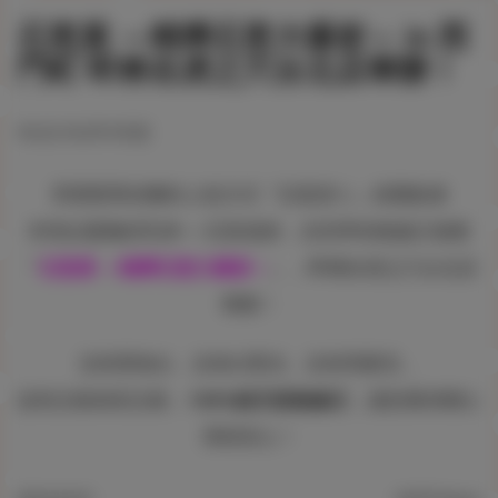
石恵展 ～精擠石恵大爆射～ in 西
門町 即將在虎之穴台北店舉辦！
#台北
#台湾
#石恵
享譽業界的獨特上色方式『石恵塗り』的開創者
本世紀最胸的乳神──石恵老師，全世界初無修正個展
『
石恵展 ～精擠石恵大爆射～
』，即將於虎之穴台北店
舉辦！
沒有黑海台，沒有白聖光，沒有馬賽克，
該長怎樣就長怎樣，
100%純天然無修正
，讓您看得開心
用得安心！