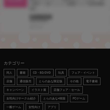
の娘アヘ顔Ｔシャツ抽選フェア2025Win
ter』
終了しています
#台北
#台湾
2025.12.01
カテゴリー
同人
書籍
CD・BD/DVD
玩具
フェア・イベント
店舗
通信販売
とらのあな限定版
その他
電子書籍
キャンペーン
イラスト展
店舗フェア・セール
女性向けサークル紹介
とらのあな×韓国
PCゲーム
一般ゲーム
女性向け
アプリ