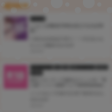
関連記事
イラスト展
しゅにち関数展 即將在虎之穴台北店舉
辦！
只要色色就能提升實力！？ 巨乳美少女和教練的特別訓練時間， 以「真格交尾SEX指導」系列聞名的しゅにち老師即將在虎之穴台北店舉辦畫展。 現場除了展示複製原畫與漫畫原稿，亦販售畫展限定商品。 此外，本次亦誠摯邀請しゅにち老師來台舉行簽名會。 喜歡しゅにち老師筆下純真巨乳運動少女的你，請千萬不要錯過這次機會！ 本次畫展之一般販售商品將於8月7日（五）12:00 同步開放網路商店預約受注販售！ 8/7（五）～8/13（四）期間於網路預購滿額，可獲得しゅにち老師簽名會參加資格抽獎券乙張 歡迎不便前來的客人多加利用！
#しゅにち関数展
#台北
#台湾
2026.08.07
フェア・イベント
同人
店舗
店舗フェア・セール
通信販売
電子書籍
新生フロンティア(新生ロリショタ) 『男
の娘Ｔシャツ抽選フェア2026Summer』
とらのあなで対象作品(電子書籍作品を含む)を購入すると サークル「新生フロンティア(新生ロリショタ) 」のクリエイターが描く男の娘が彩られた 『男の娘Ｔシャツ』を抽選でプレゼント！！ 是非この機会に手に入れてください。
#台北
#台湾
2026.08.01