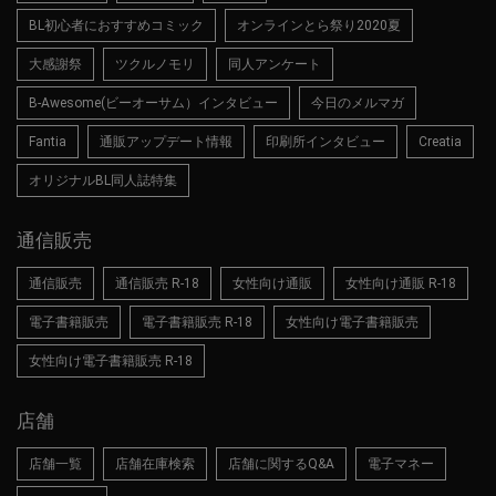
BL初心者におすすめコミック
オンラインとら祭り2020夏
大感謝祭
ツクルノモリ
同人アンケート
B-Awesome(ビーオーサム）インタビュー
今日のメルマガ
Fantia
通販アップデート情報
印刷所インタビュー
Creatia
オリジナルBL同人誌特集
通信販売
通信販売
通信販売 R-18
女性向け通販
女性向け通販 R-18
電子書籍販売
電子書籍販売 R-18
女性向け電子書籍販売
女性向け電子書籍販売 R-18
店舗
店舗一覧
店舗在庫検索
店舗に関するQ&A
電子マネー