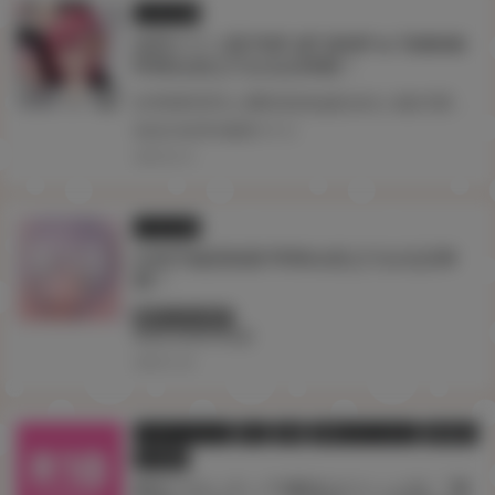
イラスト展
灰田ナナコ展 POP-UP SHOP in TAIWAN
即將在虎之穴台北店舉辦！
於商業與同人圈皆頗負盛名的人氣作家‧灰田ナナコ老師 其筆下BL原創作品的各式角色們齊聚一堂、夢幻共演！ 以精美限定周邊為主的快閃店‧灰田ナナコ展 POP-UP SHOP 即將降臨虎之穴台北店！
#台北
#台湾
#灰田ナナコ
2026.02.16
イラスト展
石恵手繪原稿展 即將在虎之穴台北店舉
辦！
終了しています
#台北
#台湾
#石恵
2026.01.26
フェア・イベント
同人
店舗
店舗フェア・セール
通信販売
電子書籍
新生フロンティア(新生ロリショタ) 『男