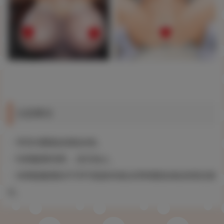
注意事項
・單筆消費最多贈送8張。
・特典數量有限，送完為止。
・依剩餘數量的不同可能會有無法同時贈送8款的情況發
生。