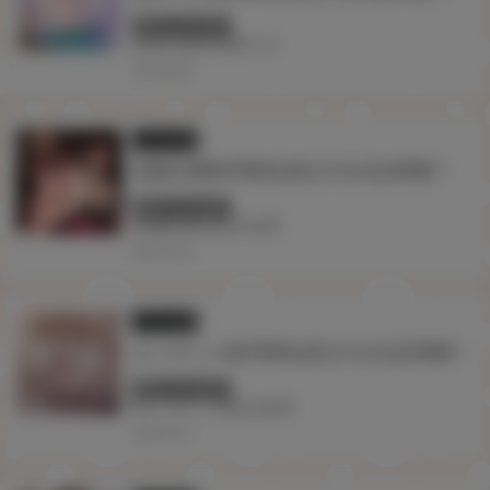
終了しています
#台北
#台湾
#赤木リオ
2026.06.08
イラスト展
加瀨大輝展 即將在虎之穴台北店舉辦！
終了しています
#加瀬大輝
#台北
#台湾
2026.05.25
イラスト展
エノキドォ展 即將在虎之穴台北店舉辦！
終了しています
#エノキドォ
#台北
#台湾
2026.04.27