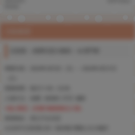
2024.04.01
9,879 Views
©ISHIKEI
活動概要
石恵展 ～精擠石恵大爆射～ in 西門町
舉辦日程：2024年4月5日（五）～2024年4月21日
（日）
營業時間：每日11:00～22:00
入場方法：免費 / 會場內【可】攝影
※成人限定（未滿18歳者無法入場）
會場地址：虎之穴台北店
台北市中正區漢口街一段85號 博愛公元大樓2F