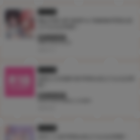
イラスト展
Riko POP-UP SHOP in TAIWAN 即將在虎
之穴台北店舉辦！
終了しています
#Riko
#台北
#台湾
2026.07.13
イラスト展
怪獸公主四週年展 即將在虎之穴台北店舉
辦！
終了しています
#台北
#台湾
#怪獸公主四週年
2026.06.29
イラスト展
赤木リオ展 即將在虎之穴台北店舉辦！