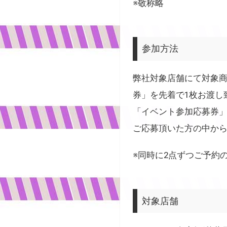
※敬称略
参加方法
弊社対象店舗にて対象商
券」を先着で1枚お渡し
「イベント参加応募券
ご応募頂いた方の中か
※同時に2点ずつご予約
対象店舗