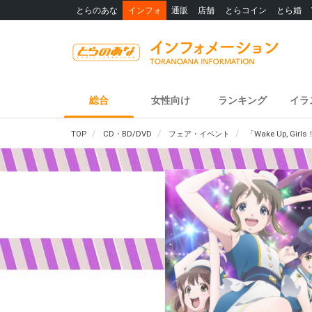
とらのあな
インフォ
通販
店舗
とらコイン
とら婚
総合
女性向け
ランキング
イラ
TOP
CD・BD/DVD
フェア・イベント
「Wake Up, Gi