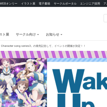
WEBオンリー
イラスト展
電子書籍
サークルポータル
エンジニア採用
ア
スト展
サークル向け
お知らせ
rls！Character song series3」の発売記念して、イベントの開催が決定！！