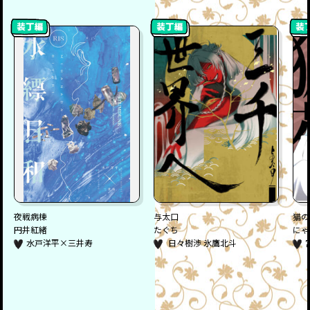
夜戦病棟
与太口
猫の
円井紅緒
たぐち
にゃ
水戸洋平×三井寿
日々樹渉 氷鷹北斗