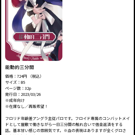
能動的三分間
価格：724円 （税込）
サイズ：B5
ページ数：32p
発行日：2023/03/26
※成年向け
※在庫なし／再販希望！
フロリド年齢差アングラ主従パロです。フロイド専属のコンバットメイ
ドとして屋敷で働きながら一日三分間の触れ合いで借金返済をする
話。基本甘い感じの雰囲気です。※血の表現はありますが全くグロさ