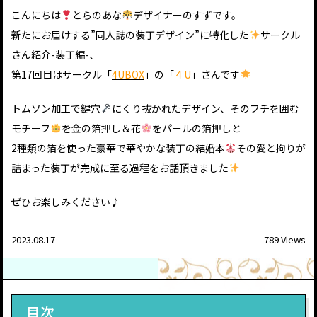
こんにちは
とらのあな
デザイナーのすずです。
新たにお届けする”同人誌の装丁デザイン”に特化した
サークル
さん紹介-装丁編-、
第17回目はサークル「
4UBOX
」の「
４U
」さんです
トムソン加工で鍵穴
にくり抜かれたデザイン、そのフチを囲む
モチーフ
を金の箔押し＆花
をパールの箔押しと
2種類の箔を使った豪華で華やかな装丁の結婚本
その愛と拘りが
詰まった装丁が完成に至る過程をお話頂きました
ぜひお楽しみください♪
2023.08.17
789 Views
目次