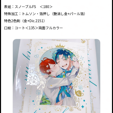
表紙：スノーブルFS ＜180＞
特殊加工：トムソン・箔押し（艶消し金+パール箔）
特色2色刷（金+Dic.2151）
口絵：コート＜135＞両面フルカラー