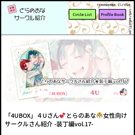
TORANOANA Circle
introduction
Circle List
Profile Book
「4UBOX」４Uさん
とらのあな
女性向け
サークルさん紹介 -装丁編vol.17-