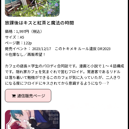
放課後はキスと紅茶と魔法の時間
価格：1,997円（税込）
サイズ：A5
ページ数：122p
発売イベント： 2023/12/17 このトキメキ ルール違反 DR2023
※在庫なし／再販希望！
カフェの店長×学生のパロディ合同誌です。漫画と小説で１～４話構成
です。隠れ家カフェを気まぐれで営むフロイド。常連客であるリドル
は落ち着いて勉強ができるこのカフェが気に入っていたが、二人きり
になる度にフロイドにキスされてから意識するようになり…？
通信販売ページ