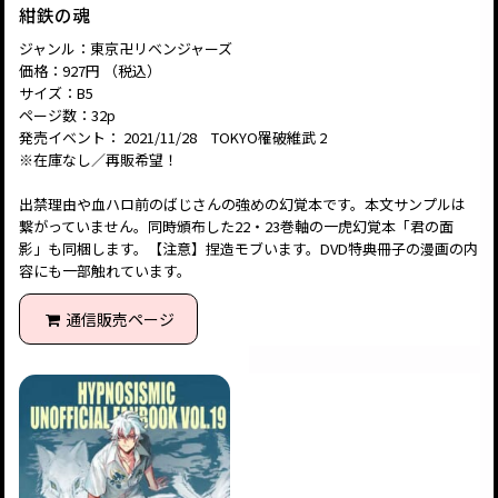
紺鉄の魂
ジャンル：東京卍リベンジャーズ
価格：927円 （税込）
サイズ：B5
ページ数：32p
発売イベント： 2021/11/28 TOKYO罹破維武 2
※在庫なし／再販希望！
出禁理由や血ハロ前のばじさんの強めの幻覚本です。本文サンプルは
繋がっていません。同時頒布した22・23巻軸の一虎幻覚本「君の面
影」も同梱します。【注意】捏造モブいます。DVD特典冊子の漫画の内
容にも一部触れています。
通信販売ページ