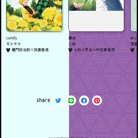
comfy
薄氷
おい
モトサカ
こめ
深瀬
竈門炭治郎×我妻善逸
七松小平太×中在家長次
share
Copyright ©️ 2021 TORANOANA Inc.