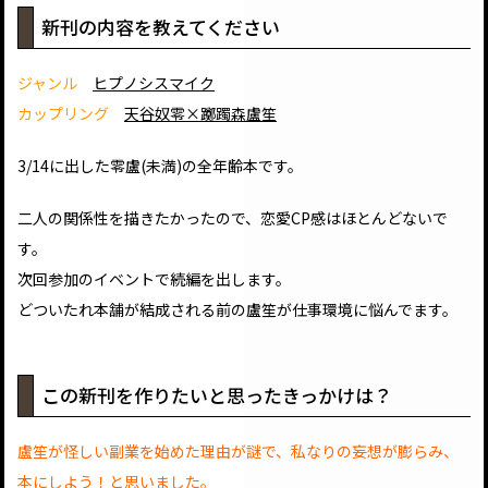
新刊の内容を教えてください
ジャンル
ヒプノシスマイク
カップリング
天谷奴零×躑躅森盧笙
3/14に出した零盧(未満)の全年齢本です。
二人の関係性を描きたかったので、恋愛CP感はほとんどないで
す。
次回参加のイベントで続編を出します。
どついたれ本舗が結成される前の盧笙が仕事環境に悩んでます。
この新刊を作りたいと思ったきっかけは？
盧笙が怪しい副業を始めた理由が謎で、私なりの妄想が膨らみ、
本にしよう！と思いました。