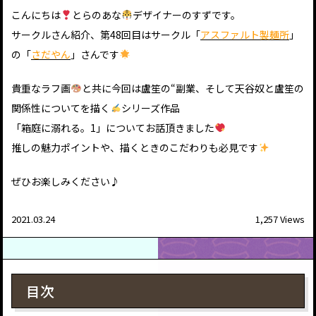
こんにちは
とらのあな
デザイナーのすずです。
サークルさん紹介、第48回目はサークル「
アスファルト製麺所
」
の「
さだやん
」さんです
貴重なラフ画
と共に今回は盧笙の“副業、そして天谷奴と盧笙の
関係性についてを描く
シリーズ作品
「箱庭に溺れる。1」についてお話頂きました
推しの魅力ポイントや、描くときのこだわりも必見です
ぜひお楽しみください♪
2021.03.24
1,257 Views
目次