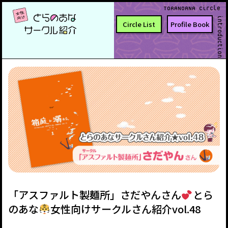
TORANOANA Circle
introduction
Circle List
Profile Book
「アスファルト製麺所」さだやんさん
とら
のあな
女性向けサークルさん紹介vol.48