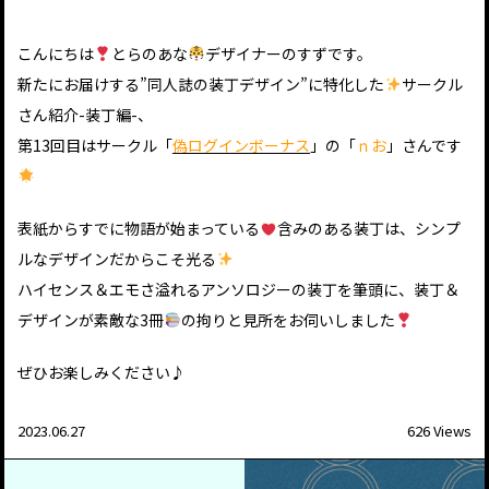
こんにちは
とらのあな
デザイナーのすずです。
新たにお届けする”同人誌の装丁デザイン”に特化した
サークル
さん紹介-装丁編-、
第13回目はサークル「
偽ログインボーナス
」の「
ｎお
」さんです
表紙からすでに物語が始まっている
含みのある装丁は、シンプ
ルなデザインだからこそ光る
ハイセンス＆エモさ溢れるアンソロジーの装丁を筆頭に、装丁＆
デザインが素敵な3冊
の拘りと見所をお伺いしました
ぜひお楽しみください♪
2023.06.27
626 Views