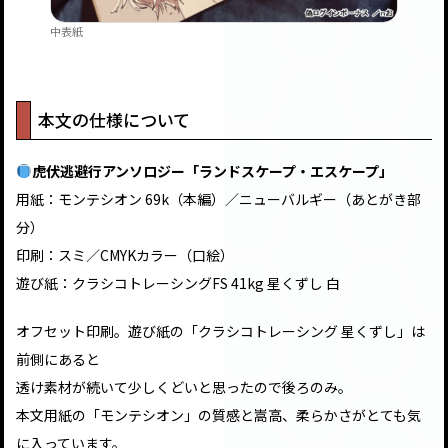
中表紙
本文の仕様について
虎伏逃避行アンソロジー「ランドスケープ・エスケープ」
用紙：モンテシオン 69k（本編）／ニューバルギー（あとがき部
分）
印刷：スミ／CMYKカラー（口絵）
遊び紙：クラシコトレーシングFS 41kg 星くずし 白
オフセット印刷。遊び紙の「クラシコトレーシング 星くずし」は
前側にあると
透け素材が続いて少しくどいと思ったので後ろのみ。
本文用紙の「モンテシオン」の質感と嵩高、柔らかさがとても気
に入っています。