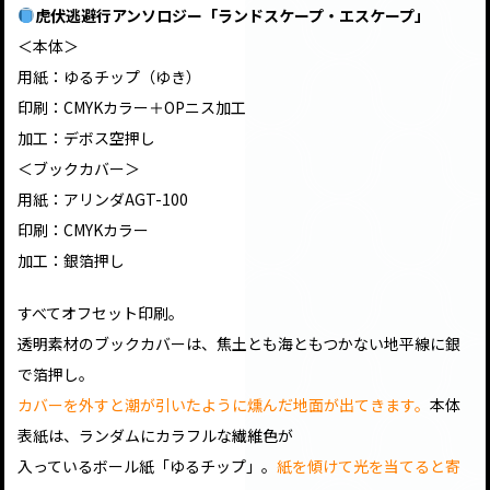
虎伏逃避行アンソロジー「ランドスケープ・エスケープ」
＜本体＞
用紙：ゆるチップ（ゆき）
印刷：CMYKカラー＋OPニス加工
加工：デボス空押し
＜ブックカバー＞
用紙：アリンダAGT-100
印刷：CMYKカラー
加工：銀箔押し
すべてオフセット印刷。
透明素材のブックカバーは、焦土とも海ともつかない地平線に銀
で箔押し。
カバーを外すと潮が引いたように燻んだ地面が出てきます。
本体
表紙は、ランダムにカラフルな繊維色が
入っているボール紙「ゆるチップ」。
紙を傾けて光を当てると寄