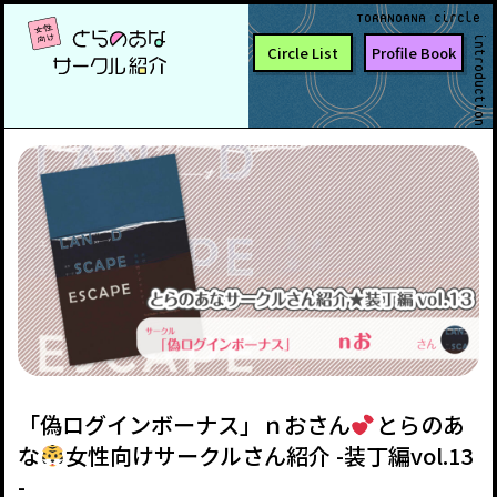
TORANOANA Circle
introduction
Circle List
Profile Book
「偽ログインボーナス」ｎおさん
とらのあ
な
女性向けサークルさん紹介 -装丁編vol.13
-