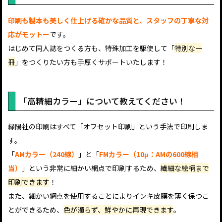
印刷も製本も美しく仕上げる確かな品質と、スタッフの丁寧な対
応がモットー
です。
はじめて同人誌をつくる方も、特殊加工を駆使して「
特別な一
冊
」をつくりたい方も手厚くサポートいたします！
「高精細カラー」について教えてください！
緑陽社の印刷はすべて「オフセット印刷」という手法で印刷しま
す。
「
AMカラー（240線）
」と「
FMカラー（10μ：AMの600線相
当）
」という非常に細かい網点で印刷するため、
繊細な絵柄まで
印刷できます
！
また、細かい網点を使用することによりインキ皮膜を薄く保つこ
と
ができるため、
色が濁らず、鮮やかに再現できます
。