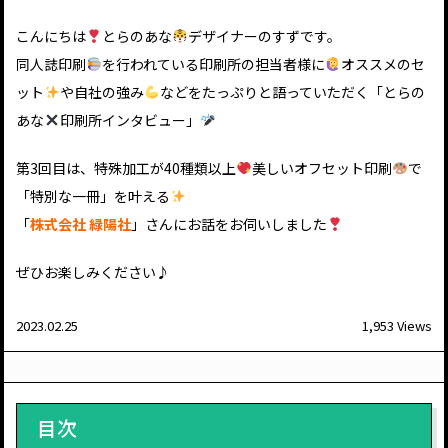
こんにちは
とらのあな
デザイナーのすずです。
同人誌印刷
を行われている印刷所の担当者様に
オススメのセ
ット
や自社の強み
などをたっぷりと語っていただく「とらの
あな
印刷所インタビュー」
第3回目は、
特殊加工が40種類以上
美しいオフセット印刷
で
「特別な一冊」を叶える
「
株式会社 緑陽社
」さんにお話をお伺いしました
ぜひお楽しみください♪
2023.02.25
1,953 Views
目次