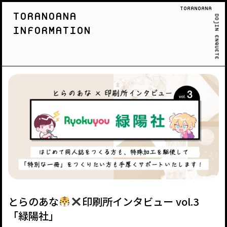
TORANOANA
TORANOANA
DOJIN ENQUETE
INFORMATION
とらのあな
印刷所インタビュー vol.3
「緑陽社」