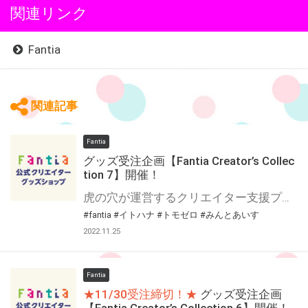
関連リンク
Fantia
関連記事
Fantia
グッズ受注企画【Fantia Creator’s Collec
tion 7】開催！
虎の穴が運営するクリエイター支援プラットフォーム「Fantia(ファンティア)」 Fantiaはイラスト・漫画・小説・コスプレ・音楽・映像作品など、各方面で活躍されている クリエイターの皆さまを応援する、クリエイター支援プラットフォームです。 そして、Fantiaにて活動されている注目クリエイターの作品をグッズ化する特別企画 「Fantia Creator’s Collection」7回目を開催いたします！ 今回は3名のクリエイターをピックアップ！Fantia公式ショップにて期間限定で受注販売を行います！ 期間限定の受注グッズとなっておりますので、この機会をお見逃しなく是非お求め下さい！！
#fantia
#イトハナ
#トモゼロ
#みんとあいす
2022.11.25
Fantia
★11/30受注締切！★
グッズ受注企画
【Fantia Creator’s Collection 6】開催！