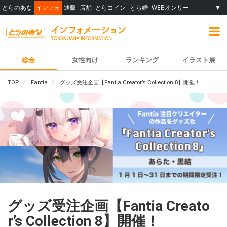
とらのあな
インフォ
通販
店舗
とらコイン
とら婚
WEBオンリー
▼
総合
女性向け
ランキング
イラスト展
TOP
Fantia
グッズ受注企画【Fantia Creator’s Collection 8】開催！
グッズ受注企画【Fantia Creato
r’s Collection 8】開催！