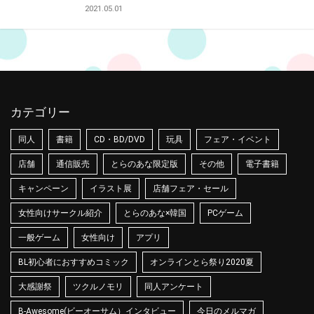
2021.05.01
カテゴリー
同人
書籍
CD・BD/DVD
玩具
フェア・イベント
店舗
通信販売
とらのあな限定版
その他
電子書籍
キャンペーン
イラスト展
店舗フェア・セール
女性向けサークル紹介
とらのあな×韓国
PCゲーム
一般ゲーム
女性向け
アプリ
BL初心者におすすめコミック
オンラインとら祭り2020夏
大感謝祭
ツクルノモリ
同人アンケート
B-Awesome(ビーオーサム）インタビュー
今日のメルマガ