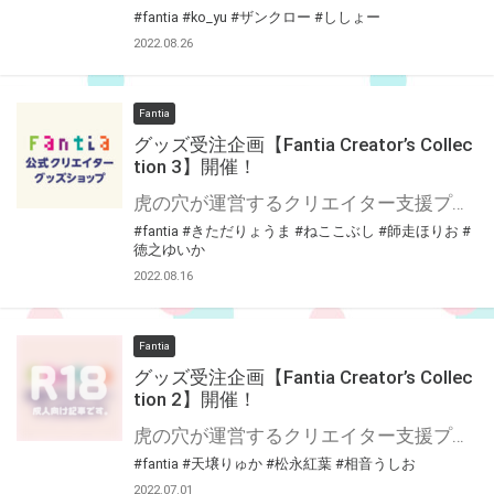
#fantia
#ko_yu
#ザンクロー
#ししょー
2022.08.26
Fantia
グッズ受注企画【Fantia Creator’s Collec
tion 3】開催！
虎の穴が運営するクリエイター支援プラットフォーム「Fantia(ファンティア)」 Fantiaはイラスト・漫画・小説・コスプレ・音楽・映像作品など、各方面で活躍されている クリエイターの皆さまを応援する、クリエイター支援プラットフォームです。 そして、Fantiaにて活動されている注目クリエイターの作品をグッズ化する特別企画 「Fantia Creator’s Collection」3回目を開催いたします！ 今回は4名のクリエイターをピックアップ！Fantia公式ショップにて期間限定で受注販売を行います！ 期間限定の受注グッズとなっておりますので、この機会をお見逃しなく是非お求め下さい！！
#fantia
#きただりょうま
#ねここぶし
#師走ほりお
#
徳之ゆいか
2022.08.16
Fantia
グッズ受注企画【Fantia Creator’s Collec
tion 2】開催！
虎の穴が運営するクリエイター支援プラットフォーム「Fantia(ファンティア)」 Fantiaはイラスト・漫画・小説・コスプレ・音楽・映像作品など、各方面で活躍されている クリエイターの皆さまを応援する、クリエイター支援プラットフォームです。 そして、Fantiaにて活動されている注目クリエイターの作品をグッズ化する特別企画 「Fantia Creator’s Collection」2回目を開催いたします！ 今回は3名のクリエイターをピックアップ！Fantia公式ショップにて期間限定で受注販売を行います！ 期間限定の受注グッズとなっておりますので、この機会をお見逃しなく是非お求め下さい！！
#fantia
#天壌りゅか
#松永紅葉
#相音うしお
2022.07.01