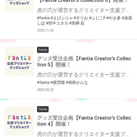
虎の穴が運営するクリエイター支援プラットフォーム「Fantia(ファンティア)」 Fantiaはイラスト・漫画・小説・コスプレ・音楽・映像作品など、各方面で活躍されている クリエイターの皆さまを応援する、クリエイター支援プラットフォームです。 そして、Fantiaにて活動されている注目クリエイターの作品をグッズ化する特別企画 「Fantia Creator’s Collection」6回目を開催いたします！ 今回は7名のクリエイターをピックアップ！「とらのあな通信販売」にて期間限定で受注販売を行います！ 期間限定の受注グッズとなっておりますので、この機会をお見逃しなく是非お求め下さい！！
#fantia
#えびふりゃ
#すりお
#ふじこP
#やま参
#波器
しほ
#田中ユタカ
#黒柳 凪
2022.11.25
Fantia
グッズ受注企画【Fantia Creator’s Collec
tion 5】開催！
虎の穴が運営するクリエイター支援プラットフォーム「Fantia(ファンティア)」 Fantiaはイラスト・漫画・小説・コスプレ・音楽・映像作品など、各方面で活躍されている クリエイターの皆さまを応援する、クリエイター支援プラットフォームです。 そして、Fantiaにて活動されている注目クリエイターの作品をグッズ化する特別企画 「Fantia Creator’s Collection」5回目を開催いたします！ 今回は3名のクリエイターをピックアップ！Fantia公式ショップにて期間限定で受注販売を行います！ 期間限定の受注グッズとなっておりますので、この機会をお見逃しなく是非お求め下さい！！
#fantia
#紫雲陽
#鳴島かんな
2022.09.23
Fantia
グッズ受注企画【Fantia Creator’s Collec
tion 4】開催！
虎の穴が運営するクリエイター支援プラットフォーム「Fantia(ファンティア)」 Fantiaはイラスト・漫画・小説・コスプレ・音楽・映像作品など、各方面で活躍されている クリエイターの皆さまを応援する、クリエイター支援プラットフォームです。 そして、Fantiaにて活動されている注目クリエイターの作品をグッズ化する特別企画 「Fantia Creator’s Collection」4回目を開催いたします！ 今回は3名のクリエイターをピックアップ！Fantia公式ショップにて期間限定で受注販売を行います！ 期間限定の受注グッズとなっておりますので、この機会をお見逃しなく是非お求め下さい！！