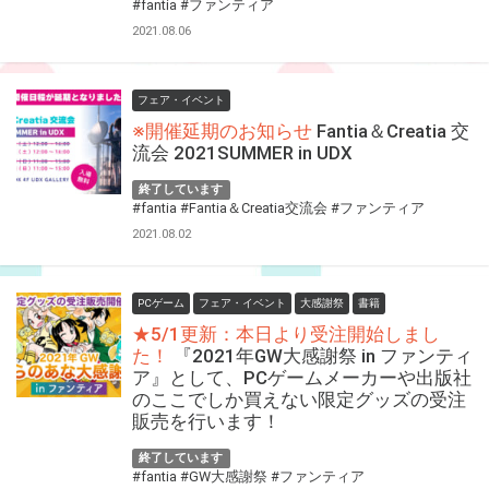
#fantia
#ファンティア
2021.08.06
フェア・イベント
※開催延期のお知らせ
Fantia＆Creatia 交
流会 2021SUMMER in UDX
終了しています
#fantia
#Fantia＆Creatia交流会
#ファンティア
2021.08.02
PCゲーム
フェア・イベント
大感謝祭
書籍
★5/1更新：本日より受注開始しまし
た！
『2021年GW大感謝祭 in ファンティ
ア』として、PCゲームメーカーや出版社
のここでしか買えない限定グッズの受注
販売を行います！
終了しています
#fantia
#GW大感謝祭
#ファンティア