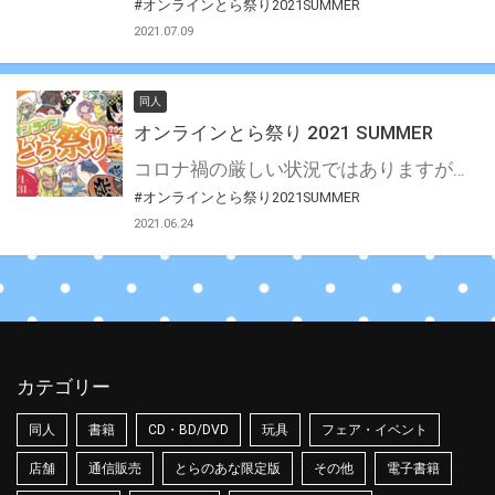
#オンラインとら祭り2021SUMMER
2021.07.09
同人
オンラインとら祭り 2021 SUMMER
コロナ禍の厳しい状況ではありますが、 クリエイターの皆様の創作活動を支援すべく、 とらのあなでは今夏オンライン&リアルイベントの開催を実施します！ クリエイターの皆様には作品を発表するきっかけの一つとして、 ぜひご利用いただければと思います。 皆様のご参加を心よりお待ちしております。 2021年5月2日 株式会社虎の穴
#オンラインとら祭り2021SUMMER
2021.06.24
カテゴリー
同人
書籍
CD・BD/DVD
玩具
フェア・イベント
店舗
通信販売
とらのあな限定版
その他
電子書籍