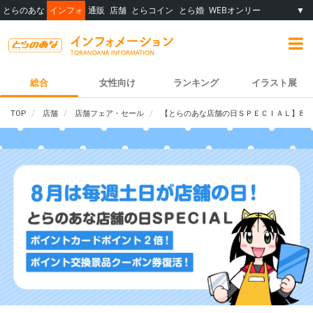
とらのあな
インフォ
通販
店舗
とらコイン
とら婚
WEBオンリー
▼
総合
女性向け
ランキング
イラスト展
TOP
店舗
店舗フェア・セール
【とらのあな店舗の日ＳＰＥＣＩＡＬ】8月