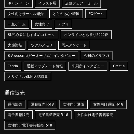
キャンペーン
イラスト展
店舗フェア・セール
女性向けサークル紹介
とらのあな×韓国
PCゲーム
一般ゲーム
女性向け
アプリ
BL初心者におすすめコミック
オンラインとら祭り2020夏
大感謝祭
ツクルノモリ
同人アンケート
B-Awesome(ビーオーサム）インタビュー
今日のメルマガ
Fantia
通販アップデート情報
印刷所インタビュー
Creatia
オリジナルBL同人誌特集
通信販売
通信販売
通信販売 R-18
女性向け通販
女性向け通販 R-18
電子書籍販売
電子書籍販売 R-18
女性向け電子書籍販売
女性向け電子書籍販売 R-18