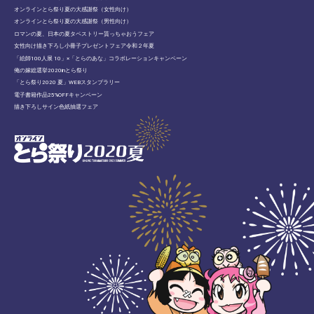
オンラインとら祭り夏の大感謝祭（女性向け）
オンラインとら祭り夏の大感謝祭（男性向け）
ロマンの夏、日本の夏タペストリー貰っちゃおうフェア
女性向け描き下ろし小冊子プレゼントフェア令和２年夏
「絵師100人展 10」×「とらのあな」コラボレーションキャンペーン
俺の嫁総選挙2020inとら祭り
「とら祭り2020 夏」WEBスタンプラリー
電子書籍作品25%OFFキャンペーン
描き下ろしサイン色紙抽選フェア