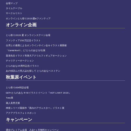
会場マップ
タイムテーブル
サークルリスト
オンラインとら祭り2020夏inファンティア
オンライン企画
とら祭り2020 夏 オンラインステージ会場
ファンティア250万記念イラスト
台湾との連携によるオンラインサイン会＆イラスト展開催
「ComicVket1」に”とらのあな”が出展
葵渚先生イラスト等身大アクリルフィギュアオークション
チャリティーオークション
とらのあな25周年記念イラスト
あの頃読んだ同人誌を探して とらのあなベストテン
秋葉原イベント
とら祭りUDX特設会場
GOT×とらのあな R-18イラストイベント『HOT LIMIT 2020』
Tony展
蔵人美男児展
神座シリーズ最新作『黒白のアヴェスター』イラスト展
アクアプラスフォトスポット
キャンペーン
通信プレミアム会員 入会1ヶ月無料キャンペーン