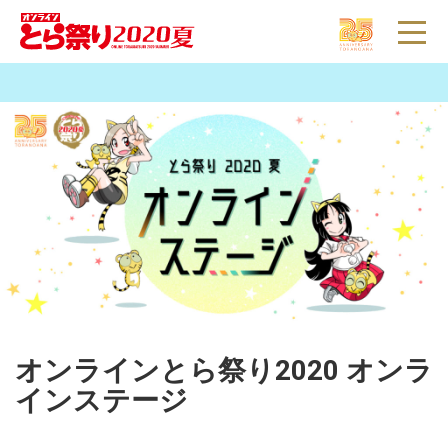
とらのあな
インフォ
通販
店舗
とらコイン
とら婚
WEBオンリー
▼
オンラインとら祭り2020 オンラ
インステージ