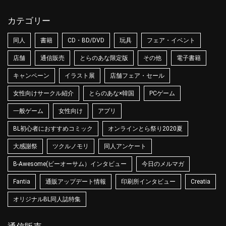
カテゴリー
同人
書籍
CD・BD/DVD
玩具
フェア・イベント
店舗
通信販売
とらのあな限定版
その他
電子書籍
キャンペーン
イラスト展
店舗フェア・セール
女性向けサークル紹介
とらのあな×韓国
PCゲーム
一般ゲーム
女性向け
アプリ
BL初心者におすすめコミック
オンラインとら祭り2020夏
大感謝祭
ツクルノモリ
同人アンケート
B-Awesome(ビーオーサム）インタビュー
今日のメルマガ
Fantia
通販アップデート情報
印刷所インタビュー
Creatia
オリジナルBL同人誌特集