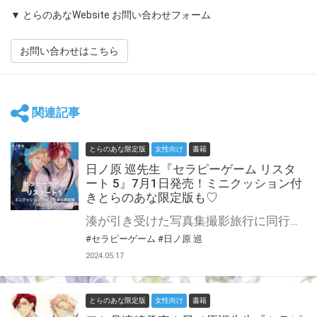
▼ とらのあなWebsite お問い合わせフォーム
お問い合わせはこちら
関連記事
とらのあな限定版
女性向け
書籍
日ノ原 巡先生『セラピーゲーム リスタ
ート 5』7月1日発売！ミニクッション付
きとらのあな限定版も♡
湊が引き受けた写真集撮影旅行に同行中の静真。 仕事に集中していた湊は、静真の誕生日を忘れていたことに気づくが、旅先で何もプレゼントの用意ができない。 せめてと、と決意した湊は……!? 超人気カップル静真×湊、待望の第5巻♥ 日ノ原巡先生の大人気シリーズ、ディアプラス・コミックス『セラピーゲーム リスタート』第5巻が7月1日に発売！ とらのあなでは刊行を記念して、ミニクッション付きとらのあな限定版を発売致します！ 池袋店・通販にて予約開始。 とらのあな限定版は数量限定生産となりますので、お早めにご予約下さい♥
#セラピーゲーム
#日ノ原 巡
2024.05.17
とらのあな限定版
女性向け
書籍