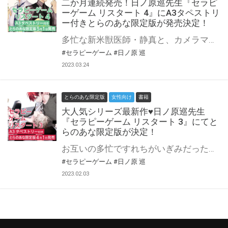
二か月連続発売！日ノ原巡先生『セラピ
ーゲーム リスタート 4』にA3タペストリ
ー付きとらのあな限定版が発売決定！
多忙な新米獣医師・静真と、カメラマンの湊。 同棲に向け、何度かすれ違いで内見をキャンセルしつつ、ようやくこだわり派の湊が納得する物件に出会うことができる。 今度こそ一緒に内見に訪れ、ますます気に入るふたりだが、ふとしたことで大家さんにふたりの関係を悟られてしまい……!? 一緒に暮らせればいい、という二人の願いを叶える家に出会えるのか!? 超人気カップル静真×湊の同棲篇、連続刊行の第４巻!! 日ノ原巡先生の大人気シリーズ、ディアプラス・コミックス『セラピーゲーム リスタート』二か月連続発売！第4巻が5月1日に発売♥ とらのあなでは刊行を記念して、A3タペストリー付きとらのあな限定版を発売致します！ とらのあな各店・通販にて予約開始。 とらのあな限定版は数量限定生産となりますので、お早めにご予約下さい♥
#セラピーゲーム
#日ノ原 巡
2023.03.24
とらのあな限定版
女性向け
書籍
大人気シリーズ最新作♥日ノ原巡先生
『セラピーゲーム リスタート 3』にてと
らのあな限定版が決定！
お互いの多忙ですれちがいぎみだった湊と静真。 一緒の時間をふやそうと、同棲にむけて物件探しを進める。 気に入った物件に内見の予約を入れたものの……!? 超人気カップル静真×湊の同棲篇第３巻!! 日ノ原巡先生の大人気シリーズ『セラピーゲーム リスタート』最新3巻が4月1日に発売決定♥ とらのあなでは刊行を記念して、A3タペストリー付きとらのあな限定版を発売致します！ とらのあな各店・通販にて予約開始。 とらのあな限定版は数量限定生産となりますので、お早めにご予約下さい♥
#セラピーゲーム
#日ノ原 巡
2023.02.03