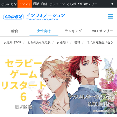
とらのあな
インフォ
通販
店舗
とらコイン
とら婚
WEBオンリー
▼
総合
女性向け
ランキング
WEBオンリー
女性向けTOP
とらのあな限定版
女性向け
書籍
日ノ原 巡先生『セラピ