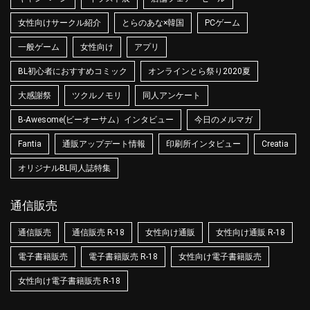
女性向けサークル紹介
とらのあな×韓国
PCゲーム
一般ゲーム
女性向け
アプリ
BL初心者におすすめコミック
オンラインとら祭り2020夏
大感謝祭
ツクルノモリ
同人アンケート
B-Awesome(ビーオーサム）インタビュー
今日のメルマガ
Fantia
通販アップデート情報
印刷所インタビュー
Creatia
オリジナルBL同人誌特集
通信販売
通信販売
通信販売 R-18
女性向け通販
女性向け通販 R-18
電子書籍販売
電子書籍販売 R-18
女性向け電子書籍販売
女性向け電子書籍販売 R-18