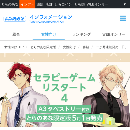
とらのあな
インフォ
通販
店舗
とらコイン
とら婚
WEBオンリー
▼
総合
女性向け
ランキング
WEBオンリー
女性向けTOP
とらのあな限定版
女性向け
書籍
二か月連続発売！日ノ原