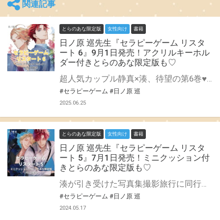
関連記事
とらのあな限定版
女性向け
書籍
日ノ原 巡先生『セラピーゲーム リスタ
ート 6』9月1日発売！アクリルキーホル
ダー付きとらのあな限定版も♡
超人気カップル静真×湊、待望の第6巻♥ 日ノ原 巡先生の大人気シリーズ、ディアプラス・コミックス『セラピーゲーム リスタート』第6巻が9月1日に発売！ とらのあなでは刊行を記念して、アクリルキーホルダー付きとらのあな限定版を発売致します！ 池袋店・通販にて予約開始。 とらのあな限定版は数量限定生産となりますので、お早めにご予約下さい♥
#セラピーゲーム
#日ノ原 巡
2025.06.25
とらのあな限定版
女性向け
書籍
日ノ原 巡先生『セラピーゲーム リスタ
ート 5』7月1日発売！ミニクッション付
きとらのあな限定版も♡
湊が引き受けた写真集撮影旅行に同行中の静真。 仕事に集中していた湊は、静真の誕生日を忘れていたことに気づくが、旅先で何もプレゼントの用意ができない。 せめてと、と決意した湊は……!? 超人気カップル静真×湊、待望の第5巻♥ 日ノ原巡先生の大人気シリーズ、ディアプラス・コミックス『セラピーゲーム リスタート』第5巻が7月1日に発売！ とらのあなでは刊行を記念して、ミニクッション付きとらのあな限定版を発売致します！ 池袋店・通販にて予約開始。 とらのあな限定版は数量限定生産となりますので、お早めにご予約下さい♥
#セラピーゲーム
#日ノ原 巡
2024.05.17