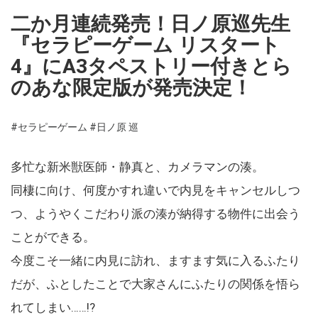
二か月連続発売！日ノ原巡先生
『セラピーゲーム リスタート
4』にA3タペストリー付きとら
のあな限定版が発売決定！
#セラピーゲーム
#日ノ原 巡
多忙な新米獣医師・静真と、カメラマンの湊。
同棲に向け、何度かすれ違いで内見をキャンセルしつ
つ、ようやくこだわり派の湊が納得する物件に出会う
ことができる。
今度こそ一緒に内見に訪れ、ますます気に入るふたり
だが、ふとしたことで大家さんにふたりの関係を悟ら
れてしまい……!?