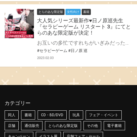
とらのあな限定版
女性向け
書籍
大人気シリーズ最新作♥日ノ原巡先生
『セラピーゲーム リスタート 3』にてと
らのあな限定版が決定！
お互いの多忙ですれちがいぎみだった湊と静真。 一緒の時間をふやそうと、同棲にむけて物件探しを進める。 気に入った物件に内見の予約を入れたものの……!? 超人気カップル静真×湊の同棲篇第３巻!! 日ノ原巡先生の大人気シリーズ『セラピーゲーム リスタート』最新3巻が4月1日に発売決定♥ とらのあなでは刊行を記念して、A3タペストリー付きとらのあな限定版を発売致します！ とらのあな各店・通販にて予約開始。 とらのあな限定版は数量限定生産となりますので、お早めにご予約下さい♥
#セラピーゲーム
#日ノ原 巡
2023.02.03
カテゴリー
同人
書籍
CD・BD/DVD
玩具
フェア・イベント
店舗
通信販売
とらのあな限定版
その他
電子書籍
キャンペーン
イラスト展
店舗フェア・セール