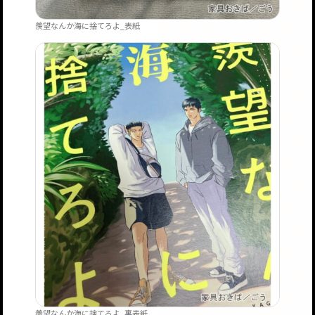
羨望なんか海に捨てろよ_表紙
羨望なんか海に捨てろよ_裏表紙