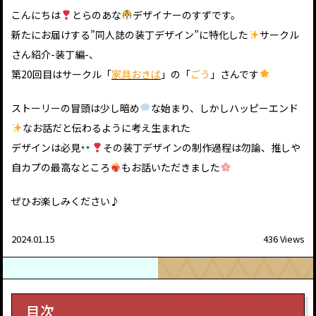
こんにちは
とらのあな
デザイナーのすずです。
新たにお届けする”同人誌の装丁デザイン”に特化した
サークル
さん紹介-装丁編-、
第20回目はサークル「
家具おきば
」の「
ごう
」さんです
ストーリーの冒頭は少し暗め
な始まり、しかしハッピーエンド
なお話だと伝わるように考え生まれた
デザインは必見
その装丁デザインの制作過程は勿論、推しや
自カプの最高なところ
もお話いただきました
ぜひお楽しみください♪
2024.01.15
436 Views
目次