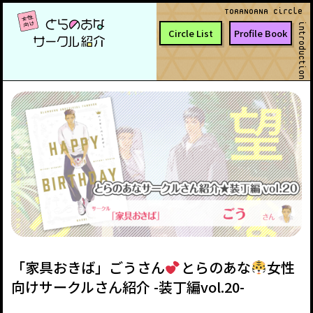
TORANOANA Circle
introduction
Circle List
Profile Book
「家具おきば」ごうさん
とらのあな
女性
向けサークルさん紹介 -装丁編vol.20-