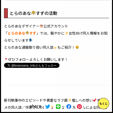
とらのあな
すずの活動
とらのあなデザイナー
公式アカウント
「
とらのあな
すず
」では、賑やかに
女性向け同人情報をお知
らせしています
とらのあな通販取り扱い同人誌
もご紹介！
ぜひフォローよろしくお願いします！
新刊執筆中のエピソードや貴重なラフ画
推しへの想い
オスス
もくじ
share
メの同人誌／作家さんの紹介
などなど…作家さんによる同人誌