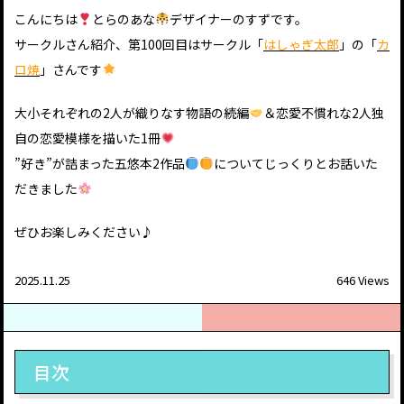
こんにちは
とらのあな
デザイナーのすずです。
サークルさん紹介、第100回目はサークル「
はしゃぎ太郎
」の「
カ
ロ焼
」さんです
大小それぞれの2人が織りなす物語の続編
＆恋愛不慣れな2人独
自の恋愛模様を描いた1冊
”好き”が詰まった五悠本2作品
についてじっくりとお話いた
だきました
ぜひお楽しみください♪
2025.11.25
646 Views
目次