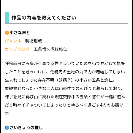
作品の内容を教えてください
小さな声と
ジャンル
呪術廻戦
カップリング
五条悟×虎杖悠仁
任務前日に五条が仕事で女性と歩いていたのを街で見かけて嫉妬
したことをきっかけに、任務先の土地の力で力が増幅してしまい
生まれてしまった存在不明（妖精？）の小さい五条と悠仁。
要観察となった小さな二人は山の中でのんびりと暮らしており、
様子を見に再び山に訪れた現在交際中の五条と悠仁が一緒に遊ん
だり時々イチャついてしまったりとゆる～く過ごす4人のお話で
す。
さいきょうの推し