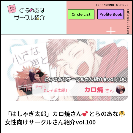
TORANOANA Circle
introduction
Circle List
Profile Book
「はしゃぎ太郎」カロ焼さん
とらのあな
女性向けサークルさん紹介vol.100