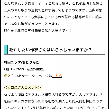
こんなドムサブある！？！？となる反応や、これぞ五悠！な感じ
二人のやり取りの連続で思わず笑ってしまうのですが、五条が悠
仁のことをとっても大事にしているのが伝わる描写が多く、読ん
でいる側も胸がギュンッ！ときます。
悠仁を見る時の五条先輩の顔が大好きです！
紹介したい作家さんはいらっしゃいますか？
林田ユッケ/ちどりんご
X(旧Twitter)：
@thyukke
とらのあなサークルページは
こちら
！
＜カロ焼さんコメント＞
私はよく漫画にデフォルメ絵を入れるのですが、実はデフォルメ
を描くキッカケになったのも初めて購入した同人誌も林田ユッケ
さんなんです！(もう15年以上も前のことなのですが、今でも日々