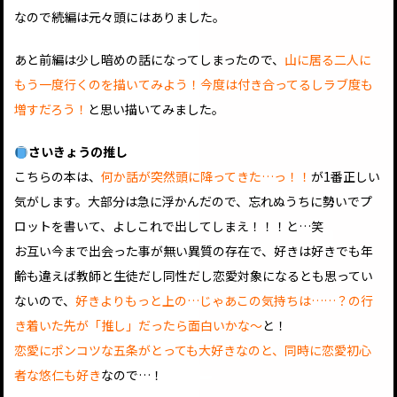
なので続編は元々頭にはありました。
あと前編は少し暗めの話になってしまったので、
山に居る二人に
もう一度行くのを描いてみよう！今度は付き合ってるしラブ度も
増すだろう！
と思い描いてみました。
さいきょうの推し
こちらの本は、
何か話が突然頭に降ってきた…っ！！
が1番正しい
気がします。大部分は急に浮かんだので、忘れぬうちに勢いでプ
ロットを書いて、よしこれで出してしまえ！！！と…笑
お互い今まで出会った事が無い異質の存在で、好きは好きでも年
齢も違えば教師と生徒だし同性だし恋愛対象になるとも思ってい
ないので、
好きよりもっと上の…じゃあこの気持ちは……？の行
き着いた先が「推し」だったら面白いかな～
と！
恋愛にポンコツな五条がとっても大好きなのと、同時に恋愛初心
者な悠仁も好き
なので…！