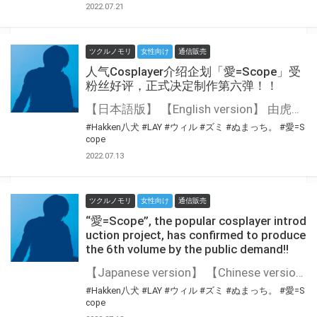
2022.07.21
ツクルノモリ
女性向け
通信販売
人气Cosplayer介绍企划「愛=Scope」受
粉丝好评，正式决定制作第六弹！！
【日本語版】 【English version】 由虎之穴的集团公司Tsukurunomori株式会社出品的 人气Cosplayer介绍企划「愛=Scope」正式决定制作第六弹！ 第六弹将会是另一名知名的日本人气Cosplayer♪ 将会是哪位参与到这个企划之中，还请大家拭目以待！
#Hakken八犬
#LAY
#ウィル
#ズミ
#ぬまっち。
#愛=S
cope
2022.07.13
ツクルノモリ
女性向け
通信販売
“愛=Scope”, the popular cosplayer introd
uction project, has confirmed to produce
the 6th volume by the public demand!!
【Japanese version】 【Chinese version】 “愛=Scope”, the popular cosplayer introduction project, has confirmed to produce the 6th volume by the public demand!! The 6th volume will be showing up a popular Japanese cosplayer♪ Stay tuned for the upcoming information on who will be joining up next!
#Hakken八犬
#LAY
#ウィル
#ズミ
#ぬまっち。
#愛=S
cope