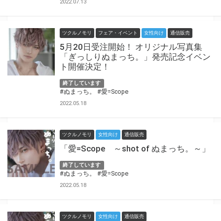
2022.07.13
ツクルノモリ
フェア・イベント
女性向け
通信販売
5月20日受注開始！ オリジナル写真集
「ぎっしりぬまっち。」発売記念イベン
ト開催決定！
終了しています
#ぬまっち。
#愛=Scope
2022.05.18
ツクルノモリ
女性向け
通信販売
「愛=Scope ～shot of ぬまっち。～」
終了しています
#ぬまっち。
#愛=Scope
2022.05.18
ツクルノモリ
女性向け
通信販売