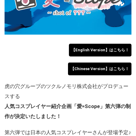
【English Version】はこちら！
【Chinese Version】はこちら！
虎の穴グループのツクルノモリ株式会社がプロデュー
スする
人気コスプレイヤー紹介企画「愛=Scope」第六弾の制
作が決定いたしました！
第六弾では日本の人気コスプレイヤーさんが登場予定♪