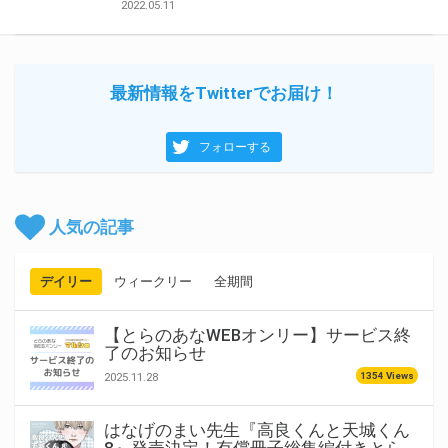
2022.05.11
最新情報をTwitterでお届け！
フォローする
人気の記事
デイリー
ウィークリー
全期間
【とらのあなWEBオンリー】サービス終
了のお知らせ
1354 Views
2025.11.28
はなげのまい先生『高良くんと天城くん