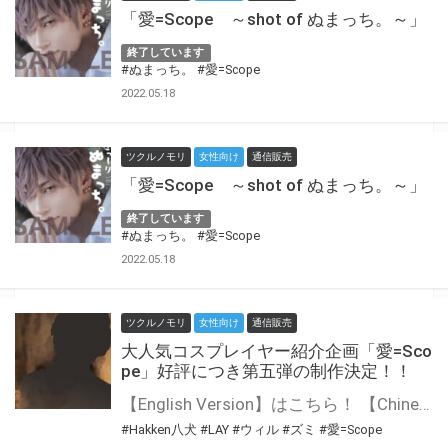
「愛=Scope ～shot of ぬまっち。～」
終了しています
#ぬまっち。
#愛=Scope
2022.05.18
ツクルノモリ
女性向け
通信販売
「愛=Scope ～shot of ぬまっち。～」
終了しています
#ぬまっち。
#愛=Scope
2022.05.18
ツクルノモリ
女性向け
通信販売
大人気コスプレイヤー紹介企画「愛=Sco
pe」好評につき第五弾の制作決定！！
【English Version】はこちら！ 【Chinese Version】はこちら！ 虎の穴グループのツクルノモリ株式会社がプロデュースする 人気コスプレイヤー紹介企画「愛=Scope」第五弾の制作が決定いたしました！ 第五弾では日本の人気コスプレイヤーさんが登場予定♪ どなたがご参加されるのか、今後の続報を楽しみに！
#Hakken八犬
#LAY
#ウィル
#ズミ
#愛=Scope