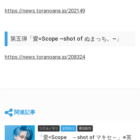
https://news.toranoana.jp/202149
第五弾「愛=Scope ~shot of ぬまっち。~」
https://news.toranoana.jp/208324
関連記事
ツクルノモリ
女性向け
通信販売
「愛=Scope ～shot of マキセ～」※英