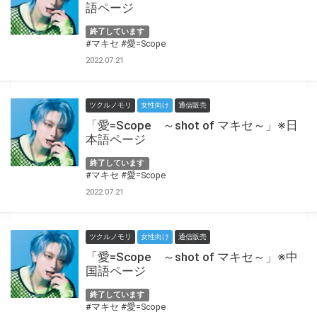
語ページ
終了しています
#マキセ
#愛=Scope
2022.07.21
ツクルノモリ
女性向け
通信販売
「愛=Scope ～shot of マキセ～」※日
本語ページ
終了しています
#マキセ
#愛=Scope
2022.07.21
ツクルノモリ
女性向け
通信販売
「愛=Scope ～shot of マキセ～」※中
国語ページ
終了しています
#マキセ
#愛=Scope