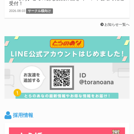
受付！
2026.08.03
サークル様向け
お知らせ一覧へ
採用情報