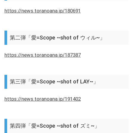
https://news.toranoana.jp/180691
第二弾「愛=Scope ~shot of ウィル~」
https://news.toranoana.jp/187387
第三弾「愛=Scope ~shot of LAY~」
https://news.toranoana.jp/191402
第四弾「愛=Scope ~shot of ズミ~」