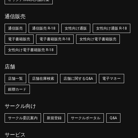
通信販売
通信販売
通信販売 R-18
女性向け通販
女性向け通販 R-18
電子書籍販売
電子書籍販売 R-18
女性向け電子書籍販売
女性向け電子書籍販売 R-18
店舗
店舗一覧
店舗在庫検索
店舗に関するQ&A
電子マネー
銀聯カード
サークル向け
サークル委託案内
新規登録
サークルポータル
Q&A
サービス