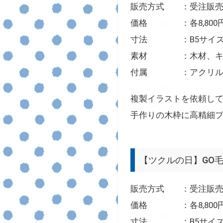
販売方式 ：受注販売
価格 ：各8,800円
寸法 ：B5サイ
素材 ：木材、キ
付属 ：アクリル製
複製イラストを依頼し
手作りの木枠に高精細
【ツクルの日】GO毛
販売方式 ：受注販売
価格 ：各8,800円
寸法 ：B5サイ