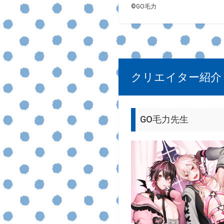
©GO毛力
クリエイター紹介
GO毛力先生