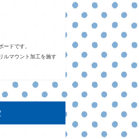
ボードです。
リルマウント加工を施す
定