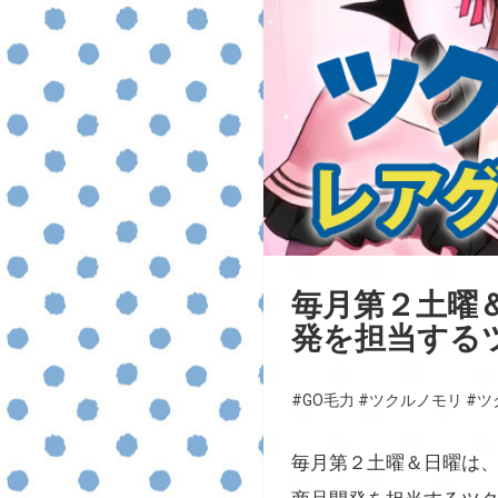
毎月第２土曜
発を担当する
#GO毛力
#ツクルノモリ
#ツ
毎月第２土曜＆日曜は