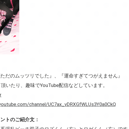
がただのムッツリでした』、『運命すぎてつがえません』
頂いたり、趣味でYouTube配信などしています。
r
.youtube.com/channel/UC7ax_vDRXGfWLUs3Y0a0CkQ
イントのご紹介文：
雷系淫乱ビッチ双子のロズくん（右）とロゼくん（左）です