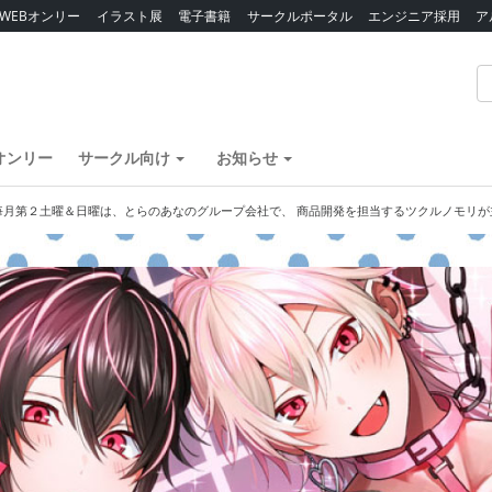
WEBオンリー
イラスト展
電子書籍
サークルポータル
エンジニア採用
ア
オンリー
サークル向け
お知らせ
毎月第２土曜＆日曜は、とらのあなのグループ会社で、 商品開発を担当するツクルノモリが