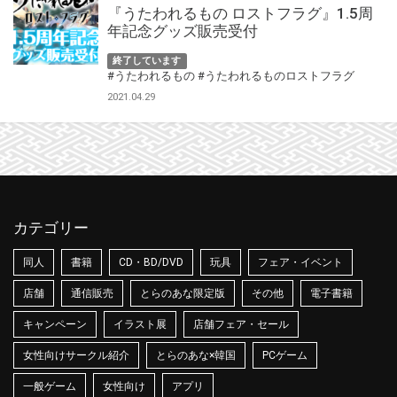
『うたわれるもの ロストフラグ』1.5周
年記念グッズ販売受付
終了しています
#うたわれるもの
#うたわれるものロストフラグ
2021.04.29
カテゴリー
同人
書籍
CD・BD/DVD
玩具
フェア・イベント
店舗
通信販売
とらのあな限定版
その他
電子書籍
キャンペーン
イラスト展
店舗フェア・セール
女性向けサークル紹介
とらのあな×韓国
PCゲーム
一般ゲーム
女性向け
アプリ