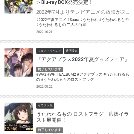
＞Blu-ray BOX発売決定！
2022年7月よりテレビアニメの放映がスタートする、 『うたわれるもの 二人の白皇』Blu-ray BOXの発売が早くも決定！ とらのあなでは豪華特典として… 上巻購入特典ッ！＜アニメ描き下ろしB2タペストリー (ウルゥル・サラァナ) ＞ 下巻購入特典ッ！＜アニメ描き下ろしB2タペストリー (クオン・アンジュ)＞ 上下巻連動購入特典ッ！＜上下巻収納BOX＞を実施ッ！ 詳細は下記をチェック！
#2022年夏アニメ
#Suara
#うたわれ
#うたわれるもの
#うたわれるもの 二人の白皇
2022.10.21
フェア・イベント
通信販売
『アクアプラス2022年夏グッズフェア』
終了しています
#WA2
#WHITEALBUM2
#アクアプラス
#うたわれるも
の
#うたわれるものロストフラグ
2022.08.22
イラスト展
うたわれるもの ロストフラグ 応援イラ
スト展開催！
終了しています