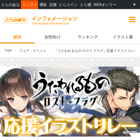
とらのあな
インフォ
通販
店舗
とらコイン
とら婚
WEBオンリー
▼
総合
女性向け
ランキング
イラスト展
TOP
フェア・イベント
『うたわれるもの ロストフラグ』応援イラストリレー