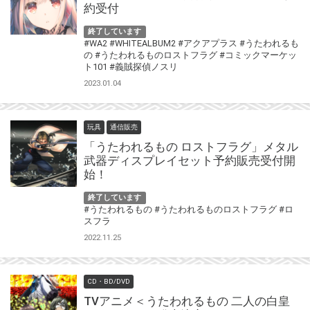
約受付
終了しています
#WA2
#WHITEALBUM2
#アクアプラス
#うたわれるも
の
#うたわれるものロストフラグ
#コミックマーケッ
ト101
#義賊探偵ノスリ
2023.01.04
玩具
通信販売
「うたわれるもの ロストフラグ」メタル
武器ディスプレイセット予約販売受付開
始！
終了しています
#うたわれるもの
#うたわれるものロストフラグ
#ロ
スフラ
2022.11.25
CD・BD/DVD
TVアニメ＜うたわれるもの 二人の白皇