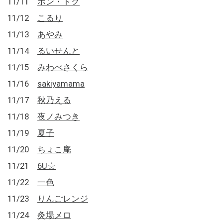
11/11
ホン・トク
11/12
こるり
11/13
あやみ
11/14
るいせんと
11/15
みわべさくら
11/16
sakiyamama
11/17
秋乃える
11/18
夜ノみつき
11/19
夏子
11/20
ちょこ庵
11/21
6U☆
11/22
一色
11/23
りんごレンジ
11/24
灸場メロ