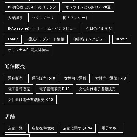
BL初心者におすすめコミック
オンラインとら祭り2020夏
大感謝祭
ツクルノモリ
同人アンケート
B-Awesome(ビーオーサム）インタビュー
今日のメルマガ
Fantia
通販アップデート情報
印刷所インタビュー
Creatia
オリジナルBL同人誌特集
通信販売
通信販売
通信販売 R-18
女性向け通販
女性向け通販 R-18
電子書籍販売
電子書籍販売 R-18
女性向け電子書籍販売
女性向け電子書籍販売 R-18
店舗
店舗一覧
店舗在庫検索
店舗に関するQ&A
電子マネー