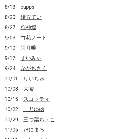
8/13
pupps
8/20
緒方てい
8/27
狗神煌
9/03
竹花ノート
9/10
阿月唯
9/17
すいみゃ
9/24
かがちさく
10/01
りいちゅ
10/08
大嘘
10/15
スコッティ
10/22
一乃ゆゆ
10/29
三つ葉ちょこ
11/05
だにまる