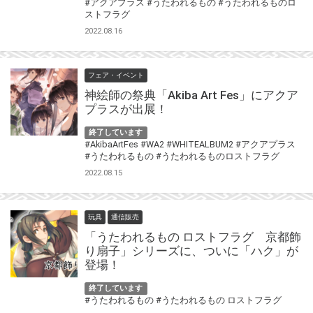
#アクアプラス
#うたわれるもの
#うたわれるものロ
ストフラグ
2022.08.16
フェア・イベント
神絵師の祭典「Akiba Art Fes」にアクア
プラスが出展！
終了しています
#AkibaArtFes
#WA2
#WHITEALBUM2
#アクアプラス
#うたわれるもの
#うたわれるものロストフラグ
2022.08.15
玩具
通信販売
「うたわれるもの ロストフラグ 京都飾
り扇子」シリーズに、ついに「ハク」が
登場！
終了しています
#うたわれるもの
#うたわれるもの ロストフラグ