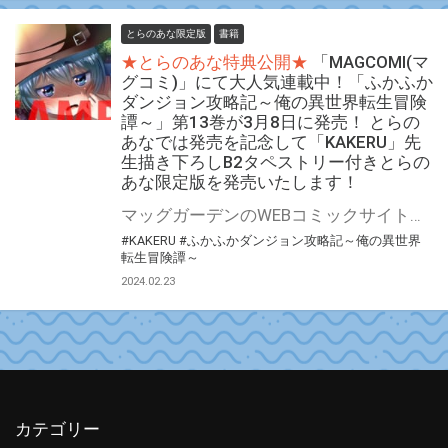
とらのあな限定版
書籍
★とらのあな特典公開★
「MAGCOMI(マ
グコミ)」にて大人気連載中！「ふかふか
ダンジョン攻略記～俺の異世界転生冒険
譚～」第13巻が3月8日に発売！ とらの
あなでは発売を記念して「KAKERU」先
生描き下ろしB2タペストリー付きとらの
あな限定版を発売いたします！
マッグガーデンのWEBコミックサイト「MAGCOMI(マグコミ)」にて大人気連載中！ 『ふかふかダンジョン攻略記～俺の異世界転生冒険譚～』最新13巻が3月8日(金)発売決定！！ とらのあなでは発売を記念して「B2タペストリー付き」とらのあな限定版を発売いたします。 イラストは「KAKERU」先生の描き下ろしイラストです！ とらのあな限定版の数は限られていますので是非お早めにお求めください！
#KAKERU
#ふかふかダンジョン攻略記～俺の異世界
転生冒険譚～
2024.02.23
カテゴリー