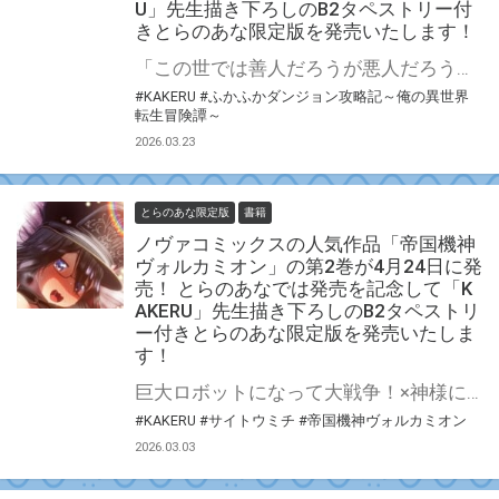
U」先生描き下ろしのB2タペストリー付
きとらのあな限定版を発売いたします！
「この世では善人だろうが悪人だろうが……死ぬことをしたら死ぬぞ」 「ふかふかダンジョン攻略記 ～俺の異世界転生冒険譚～」の第19巻が4月10日(金)に発売！ とらのあなでは発売を記念して「B2タペストリー」付きとらのあな限定版を発売いたします。 イラストは「KAKERU」先生の描き下ろしイラストです！ とらのあな限定版は数量限定となりますので是非お早めにお求めください！
#KAKERU
#ふかふかダンジョン攻略記～俺の異世界
転生冒険譚～
2026.03.23
とらのあな限定版
書籍
ノヴァコミックスの人気作品「帝国機神
ヴォルカミオン」の第2巻が4月24日に発
売！ とらのあなでは発売を記念して「K
AKERU」先生描き下ろしのB2タペストリ
ー付きとらのあな限定版を発売いたしま
す！
巨大ロボットになって大戦争！×神様になって、世界中の美少女と契りを交わす♡ 人気漫画家・KAKERU先生最新作！ 「帝国機神ヴォルカミオン」の第2巻が4月24日(金)に発売！ とらのあなでは発売を記念して「B2タペストリー」付きとらのあな限定版を発売いたします。 イラストは「KAKERU」先生の描き下ろしイラストです！ とらのあな限定版は数量限定となりますので是非お早めにお求めください！
#KAKERU
#サイトウミチ
#帝国機神ヴォルカミオン
2026.03.03