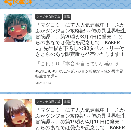
関連記事
とらのあな限定版
書籍
「マグコミ」にて大人気連載中！「ふか
ふかダンジョン攻略記 ～俺の異世界転生
冒険譚～」第20巻が8月7日に発売！ と
らのあなでは発売を記念して「KAKER
U」先生描き下ろしのB2タペストリー付
きとらのあな限定版を発売いたします！
「これより『本音を言っていい会』を開催する。……なんでも言ってみたまえ」 「ふかふかダンジョン攻略記 ～俺の異世界転生冒険譚～」第20巻が8月7日(金)に発売！ とらのあなでは発売を記念して「B2タペストリー」付きとらのあな限定版を発売いたします。 イラストは「KAKERU」先生の描き下ろしです！ とらのあな限定版は数量限定となりますので是非お早めにお求めください！
#KAKERU
#ふかふかダンジョン攻略記～俺の異世界
転生冒険譚～
2026.07.14
とらのあな限定版
書籍
「マグコミ」にて大人気連載中！「ふか
ふかダンジョン攻略記 ～俺の異世界転生
冒険譚～」の第19巻が4月10日に発売！
とらのあなでは発売を記念して「KAKER