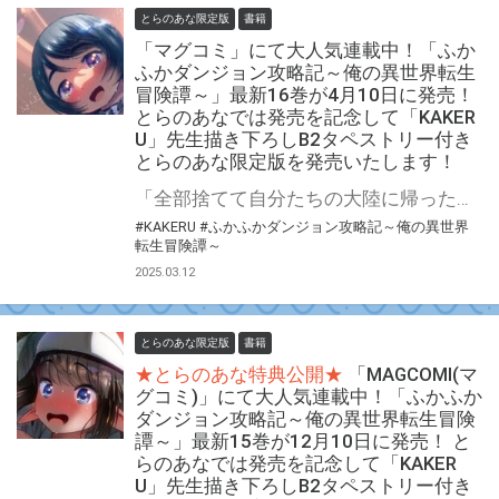
とらのあな限定版
書籍
「マグコミ」にて大人気連載中！「ふか
ふかダンジョン攻略記～俺の異世界転生
冒険譚～」最新16巻が4月10日に発売！
とらのあなでは発売を記念して「KAKER
U」先生描き下ろしB2タペストリー付き
とらのあな限定版を発売いたします！
「全部捨てて自分たちの大陸に帰った方がいい…可能な限り早く」 魔法なし！チートなし！ガチンコ異世界転生大冒険 『ふかふかダンジョン攻略記～俺の異世界転生冒険譚～』最新16巻が4月10日(木)発売決定！！ とらのあなでは発売を記念して「B2タペストリー付き」とらのあな限定版を発売いたします。 イラストは「KAKERU」先生の描き下ろしイラストです！ とらのあな限定版の数は限られていますので是非お早めにお求めください！
#KAKERU
#ふかふかダンジョン攻略記～俺の異世界
転生冒険譚～
2025.03.12
とらのあな限定版
書籍
★とらのあな特典公開★
「MAGCOMI(マ
グコミ)」にて大人気連載中！「ふかふか
ダンジョン攻略記～俺の異世界転生冒険
譚～」最新15巻が12月10日に発売！ と
らのあなでは発売を記念して「KAKER
U」先生描き下ろしB2タペストリー付き