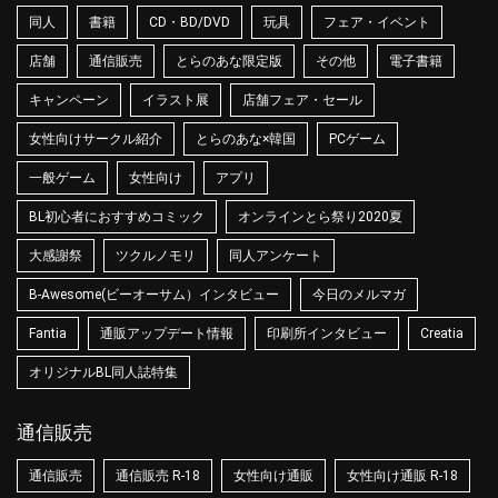
同人
書籍
CD・BD/DVD
玩具
フェア・イベント
店舗
通信販売
とらのあな限定版
その他
電子書籍
キャンペーン
イラスト展
店舗フェア・セール
女性向けサークル紹介
とらのあな×韓国
PCゲーム
一般ゲーム
女性向け
アプリ
BL初心者におすすめコミック
オンラインとら祭り2020夏
大感謝祭
ツクルノモリ
同人アンケート
B-Awesome(ビーオーサム）インタビュー
今日のメルマガ
Fantia
通販アップデート情報
印刷所インタビュー
Creatia
オリジナルBL同人誌特集
通信販売
通信販売
通信販売 R-18
女性向け通販
女性向け通販 R-18