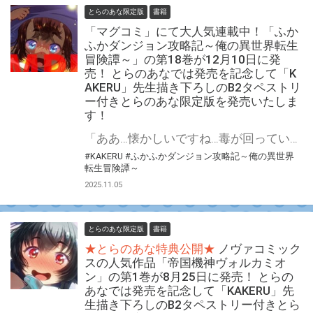
とらのあな限定版
書籍
「マグコミ」にて大人気連載中！「ふか
ふかダンジョン攻略記～俺の異世界転生
冒険譚～」の第18巻が12月10日に発
売！ とらのあなでは発売を記念して「K
AKERU」先生描き下ろしのB2タペストリ
ー付きとらのあな限定版を発売いたしま
す！
「ああ…懐かしいですね…毒が回っていくこの感じ…」 夜襲をかけた白面金毛に、ジャンの「奇策」は通用するのか…!?魔法なし！チートなし！ガチンコ異世界転生大冒険、奇策と罠と権謀術数の第18巻！！！ 『ふかふかダンジョン攻略記～俺の異世界転生冒険譚～』の第18巻が12月10日(水)に発売！ とらのあなでは発売を記念して「B2タペストリー付き」とらのあな限定版を発売いたします。 イラストは「KAKERU」先生の描き下ろしイラストです！ とらのあな限定版の数は限られていますので是非お早めにお求めください！
#KAKERU
#ふかふかダンジョン攻略記～俺の異世界
転生冒険譚～
2025.11.05
とらのあな限定版
書籍
★とらのあな特典公開★
ノヴァコミック
スの人気作品「帝国機神ヴォルカミオ
ン」の第1巻が8月25日に発売！ とらの
あなでは発売を記念して「KAKERU」先
生描き下ろしのB2タペストリー付きとら