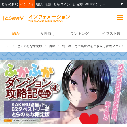
とらのあな
インフォ
通販
店舗
とらコイン
とら婚
WEBオンリー
▼
総合
女性向け
ランキング
イラスト展
TOP
とらのあな限定版
書籍
剣・槍・弓で異世界を生き抜く冒険ファンタジー