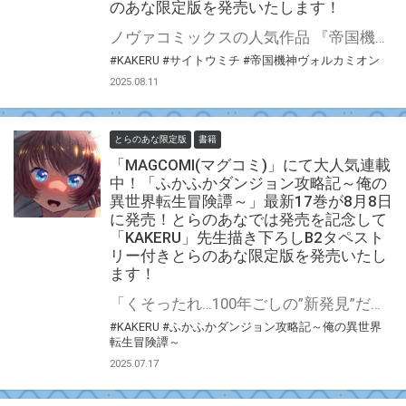
のあな限定版を発売いたします！
ノヴァコミックスの人気作品 『帝国機神ヴォルカミオン』の第1巻が8月25日(月)に発売！ とらのあなでは発売を記念して「B2タペストリー付き」とらのあな限定版を発売いたします。 イラストは「KAKERU」先生の描き下ろしイラストです！ とらのあな限定版の数は限られていますので是非お早めにお求めください！
#KAKERU
#サイトウミチ
#帝国機神ヴォルカミオン
2025.08.11
とらのあな限定版
書籍
「MAGCOMI(マグコミ)」にて大人気連載
中！「ふかふかダンジョン攻略記～俺の
異世界転生冒険譚～」最新17巻が8月8日
に発売！とらのあなでは発売を記念して
「KAKERU」先生描き下ろしB2タペスト
リー付きとらのあな限定版を発売いたし
ます！
「くそったれ…100年ごしの”新発見”だ」 魔法なし！チートなし！ガチンコ異世界転生大冒険 『ふかふかダンジョン攻略記～俺の異世界転生冒険譚～』最新17巻が8月8日(金)発売決定！！ とらのあなでは発売を記念して「B2タペストリー付き」とらのあな限定版を発売いたします。 イラストは「KAKERU」先生の描き下ろしイラストです！ とらのあな限定版の数は限られていますので是非お早めにお求めください！
#KAKERU
#ふかふかダンジョン攻略記～俺の異世界
転生冒険譚～
2025.07.17