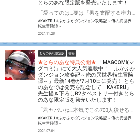
とらのあな限定版を発売いたします！
「愛ってのは…要は『男を支配する権力』だ」 魔法なし！チートなし！ガチンコ異世界転生大冒険 『ふかふかダンジョン攻略記～俺の異世界転生冒険譚～』最新15巻が12月10日(火)発売決定！！ とらのあなでは発売を記念して「B2タペストリー付き」とらのあな限定版を発売いたします。 イラストは「KAKERU」先生の描き下ろしイラストです！ とらのあな限定版の数は限られていますので是非お早めにお求めください！
#KAKERU
#ふかふかダンジョン攻略記～俺の異世界
転生冒険譚～
2024.11.28
とらのあな限定版
書籍
★とらのあな特典公開★
「MAGCOMI(マ
グコミ)」にて大人気連載中！「ふかふか
ダンジョン攻略記～俺の異世界転生冒険
譚～」最新14巻が7月10日に発売！ とら
のあなでは発売を記念して「KAKERU」
先生描き下ろしB2タペストリー付きとら
のあな限定版を発売いたします！
「君ヤバいね…本気でこの700人殺せると思ってる」 魔法なし！チートなし！ガチンコ異世界転生大冒険 『ふかふかダンジョン攻略記～俺の異世界転生冒険譚～』最新14巻が7月10日(水)発売決定！！ とらのあなでは発売を記念して「B2タペストリー付き」とらのあな限定版を発売いたします。 イラストは「KAKERU」先生の描き下ろしイラストです！ とらのあな限定版の数は限られていますので是非お早めにお求めください！
#KAKERU
#ふかふかダンジョン攻略記～俺の異世界
転生冒険譚～
2024.07.04