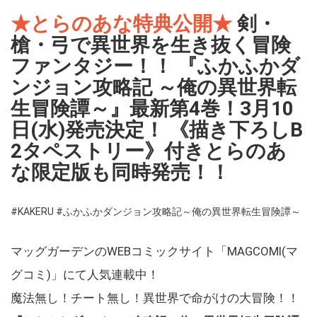
★とらのあな特典公開★
剣・
槍・弓で異世界を生き抜く冒険
ファンタジー！！ 『ふかふかダ
ンジョン攻略記 ～俺の異世界転
生冒険譚～』最新第4巻！3月10
日(水)発売決定！ 《描き下ろしB
2タペストリー》付きとらのあ
な限定版も同時発売！！
#KAKERU
#ふかふかダンジョン攻略記～俺の異世界転生冒険譚～
マッグガーデンのWEBコミックサイト「MAGCOMI(マ
グコミ)」にて人気連載中！
魔法無し！チート無し！異世界で命がけの大冒険！！