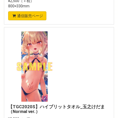
¥2,500（＋税）
800×330mm
通信販売ページ
【TGC2020S】ハイブリットタオル_玉之けだま
（Normal ver.）