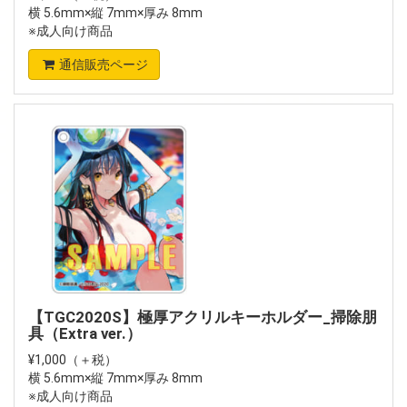
横 5.6mm×縦 7mm×厚み 8mm
※成人向け商品
通信販売ページ
【TGC2020S】極厚アクリルキーホルダー_掃除朋
具（Extra ver.）
¥1,000（＋税）
横 5.6mm×縦 7mm×厚み 8mm
※成人向け商品