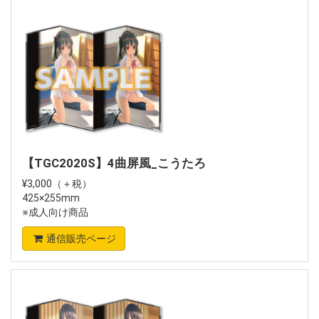
【TGC2020S】4曲屏風_こうたろ
¥3,000（＋税）
425×255mm
※成人向け商品
通信販売ページ