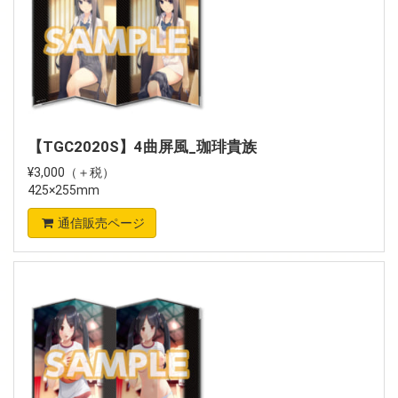
【TGC2020S】4曲屏風_珈琲貴族
¥3,000（＋税）
425×255mm
通信販売ページ