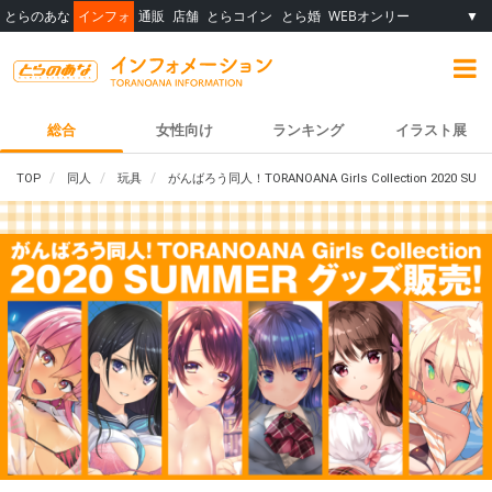
とらのあな
インフォ
通販
店舗
とらコイン
とら婚
WEBオンリー
▼
総合
女性向け
ランキング
イラスト展
TOP
同人
玩具
がんばろう同人！TORANOANA Girls Collection 202