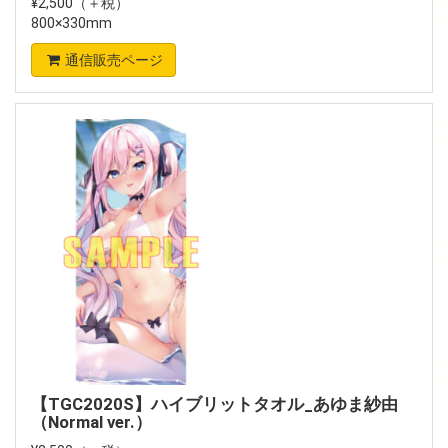
¥2,500（＋税）
800×330mm
通信販売ページ
【TGC2020S】ハイブリットタオル_あゆま紗由
（Normal ver.）