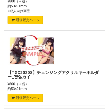
¥800（＋税）
約53×91mm
※成人向け商品
通信販売ページ
【TGC2020S】チェンジングアクリルキーホルダ
ー_智弘カイ
¥800（＋税）
約53×91mm
通信販売ページ