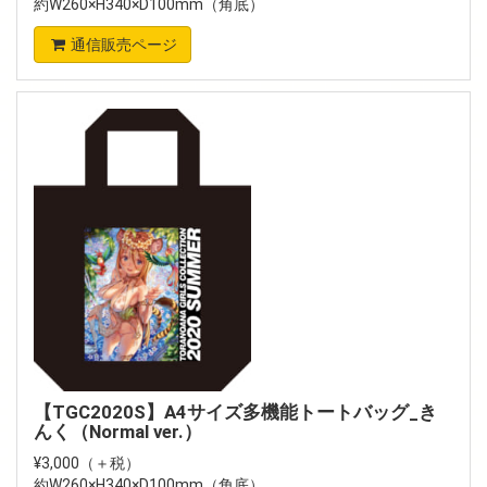
約W260×H340×D100mm（角底）
通信販売ページ
【TGC2020S】A4サイズ多機能トートバッグ_き
んく（Normal ver.）
¥3,000（＋税）
約W260×H340×D100mm（角底）