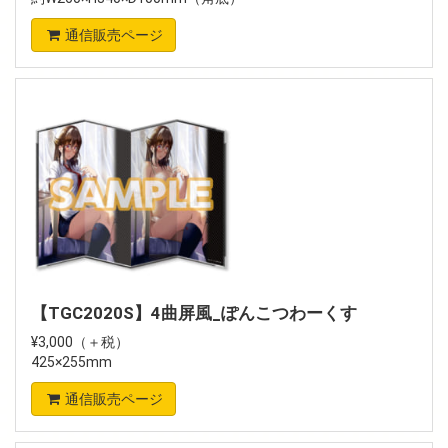
通信販売ページ
【TGC2020S】4曲屏風_ぽんこつわーくす
¥3,000（＋税）
425×255mm
通信販売ページ