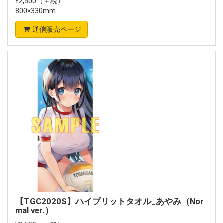
¥2,500（＋税）
800×330mm
通信販売ページ
【TGC2020S】ハイブリットタオル_あやみ（Nor
mal ver.）