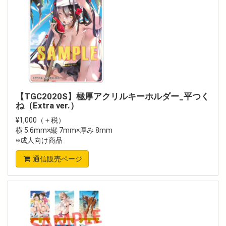
【TGC2020S】極厚アクリルキーホルダー_平つく
ね（Extra ver.）
¥1,000（＋税）
横 5.6mm×縦 7mm×厚み 8mm
※成人向け商品
通信販売ページ