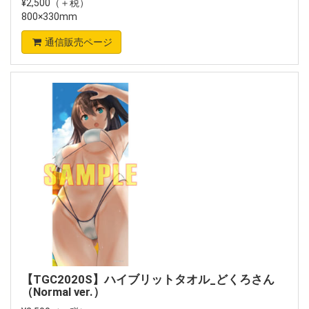
¥2,500（＋税）
800×330mm
通信販売ページ
【TGC2020S】ハイブリットタオル_どくろさん
（Normal ver.）