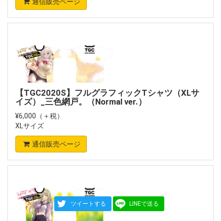
通信販売ページ
【TGC2020S】フルグラフィックTシャツ（XLサ
イズ）_三色網戸。（Normal ver.）
¥6,000（＋税）
XLサイズ
通信販売ページ
ツイートする
LINEで送る