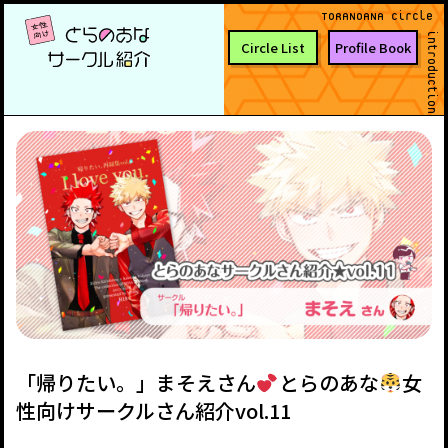
TORANOANA Circle
introduction
Circle List
Profile Book
「帰りたい。」まそえさん
とらのあな
女
性向けサークルさん紹介vol.11