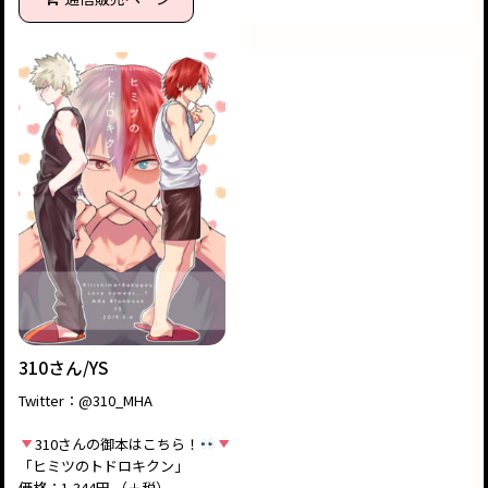
310さん/YS
Twitter：@310_MHA
310さんの御本はこちら！
「ヒミツのトドロキクン」
価格：1,344円 （＋税）