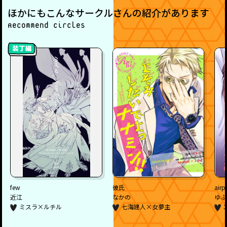
ほかにもこんなサークルさんの紹介があります
Recommend circles
few
彼氏
airp
近江
なかの
ゆぶ
ミスラ×ルチル
七海建人×女夢主