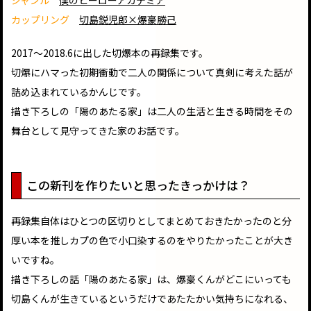
ジャンル
僕のヒーローアカデミア
カップリング
切島鋭児郎×爆豪勝己
2017〜2018.6に出した切爆本の再録集です。
切爆にハマった初期衝動で二人の関係について真剣に考えた話が
詰め込まれているかんじです。
描き下ろしの「陽のあたる家」は二人の生活と生きる時間をその
舞台として見守ってきた家のお話です。
この新刊を作りたいと思ったきっかけは？
再録集自体はひとつの区切りとしてまとめておきたかったのと分
厚い本を推しカプの色で小口染するのをやりたかったことが大き
いですね。
描き下ろしの話「陽のあたる家」は、爆豪くんがどこにいっても
切島くんが生きているというだけであたたかい気持ちになれる、