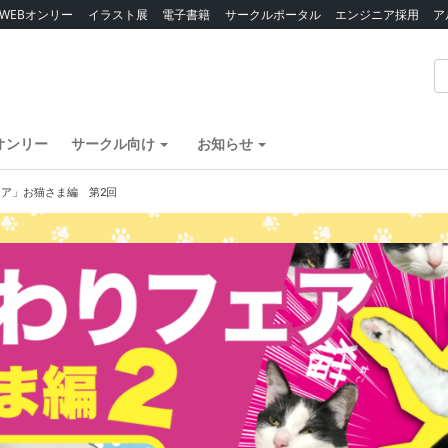
WEBオンリー
イラスト展
電子書籍
サークルポータル
エンジニア採用
ア
オンリー
サークル向け
お知らせ
ア」お猫さま編 第2回