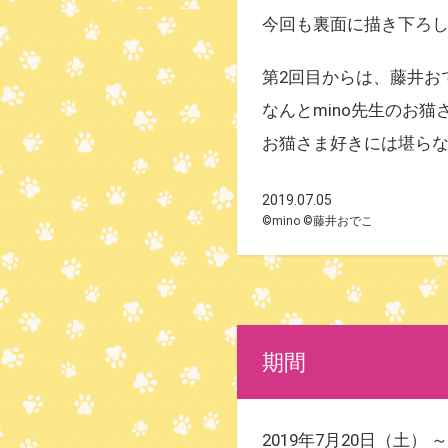
今回も裏面に描き下ろし
第2回目からは、藤井お
なんとmino先生のお
お猫さま好きには堪らな
2019.07.05
©mino ©藤井おでこ
期間
2019年7月20日（土）