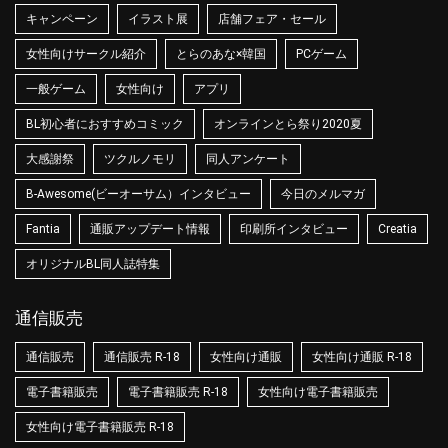
キャンペーン
イラスト展
店舗フェア・セール
女性向けサークル紹介
とらのあな×韓国
PCゲーム
一般ゲーム
女性向け
アプリ
BL初心者におすすめコミック
オンラインとら祭り2020夏
大感謝祭
ツクルノモリ
同人アンケート
B-Awesome(ビーオーサム）インタビュー
今日のメルマガ
Fantia
通販アップデート情報
印刷所インタビュー
Creatia
オリジナルBL同人誌特集
通信販売
通信販売
通信販売 R-18
女性向け通販
女性向け通販 R-18
電子書籍販売
電子書籍販売 R-18
女性向け電子書籍販売
女性向け電子書籍販売 R-18