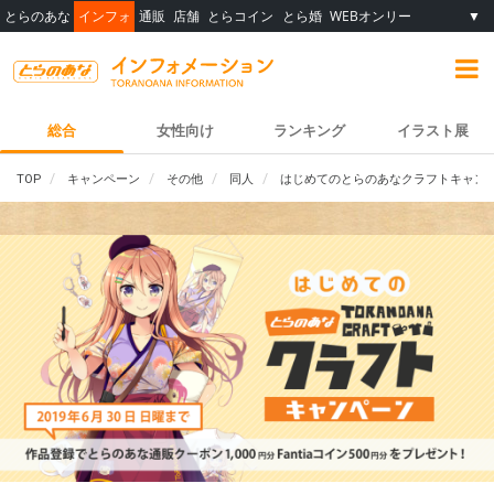
とらのあな
インフォ
通販
店舗
とらコイン
とら婚
WEBオンリー
▼
総合
女性向け
ランキング
イラスト展
TOP
キャンペーン
その他
同人
はじめてのとらのあなクラフトキャン