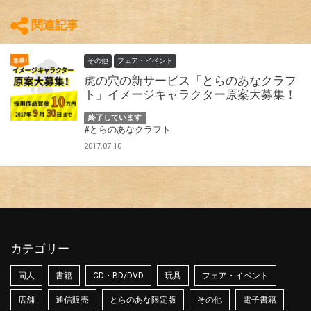
関連記事
その他
フェア・イベント
虎の穴の新サービス「とらのあなクラフ
ト」イメージキャラクター原案大募集！
終了しています
#とらのあなクラフト
2017.07.10
カテゴリー
同人
書籍
CD・BD/DVD
玩具
フェア・イベント
店舗
通信販売
とらのあな限定版
その他
電子書籍