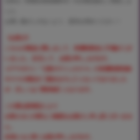
出来る《特製全巻収納BOX》付き限定版をご用意しま
した。
お買い逃がしのないよう、是非お求めください！
《お詫び》
こちらの商品に関しまして、有償特典名に不備がござ
いました。 訂正して、お詫び申し上げます。
コアマガジン「七彩のラミュロス 4」の有償特典収納
ＢＯＸの表記が【描きおろし】となっておりました
が、正しくは【既存絵】となります。
この度は誤表記により
お客さまに大変なご迷惑をお掛けし申し訳ございませ
ん。
反省ともに深くお詫び申し上げます。