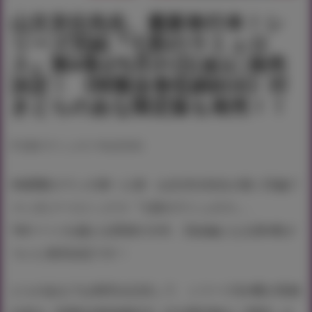
山文京伝先生、最新単行本！シ
リーズ完結『七彩のラミュロ
ス』第4巻が5月31日(金)に発売
決定！ 《特製全巻収納BOX》付
きとらのあな限定版も発売！！
#七彩のラミュロス
#山文京伝
SM調教ロマンの第一人者・山文京伝先生が描く巨編フ
ァンタジーコミックス『七彩のラミュロス』、
700ページを越える異例の大作、完結編となる第4巻が
ついに発売決定です！
とらのあなでは発売を記念して、シリーズ全4冊が収納