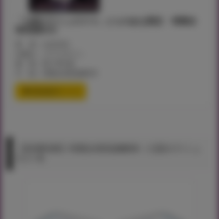
「七彩のラミュロス 4」とらのあな限定 特製全
巻収納BOX
著 者：山文京伝
出版社：コアマガジン
価 格：¥2,778+税
付 録：特製全巻収納BOX
通信販売ページ
【有償特典】特製全巻収納BOX（七彩のラミュ
ロス 4）