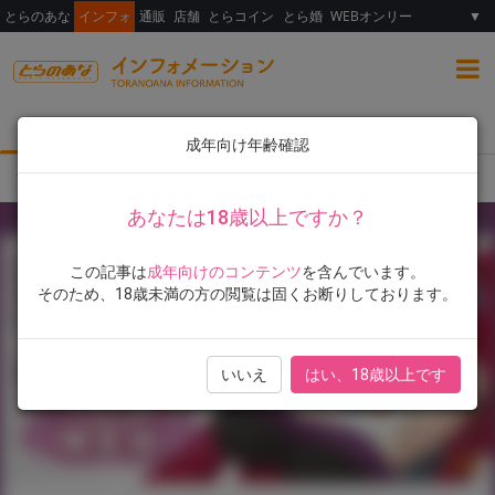
とらのあな
インフォ
通販
店舗
とらコイン
とら婚
WEBオンリー
▼
総合
女性向け
ランキング
イラスト展
成年向け年齢確認
TOP
とらのあな限定版
書籍
山文京伝先生、最新単行本！シリーズ完結『七彩
あなたは18歳以上ですか？
この記事は
成年向けのコンテンツ
を含んでいます。
そのため、18歳未満の方の閲覧は固くお断りしております。
いいえ
はい、18歳以上です