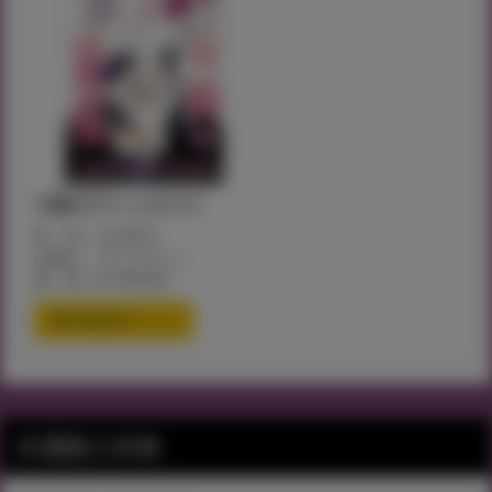
七彩のラミュロス 4
著 者：山文京伝
出版社：コアマガジン
価 格：¥1,204+税
通信販売ページ
共通購入特典