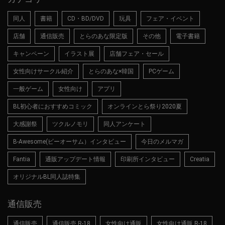
同人
書籍
CD・BD/DVD
玩具
フェア・イベント
店舗
通信販売
とらのあな限定版
その他
電子書籍
キャンペーン
イラスト展
店舗フェア・セール
女性向けサークル紹介
とらのあな×韓国
PCゲーム
一般ゲーム
女性向け
アプリ
BL初心者におすすめコミック
オンラインとら祭り2020夏
大感謝祭
ツクルノモリ
同人アンケート
B-Awesome(ビーオーサム）インタビュー
今日のメルマガ
Fantia
通販アップデート情報
印刷所インタビュー
Creatia
オリジナルBL同人誌特集
通信販売
通信販売
通信販売 R-18
女性向け通販
女性向け通販 R-18