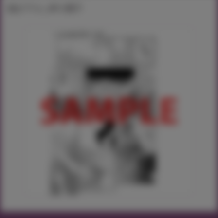
描き下ろし8P小冊子