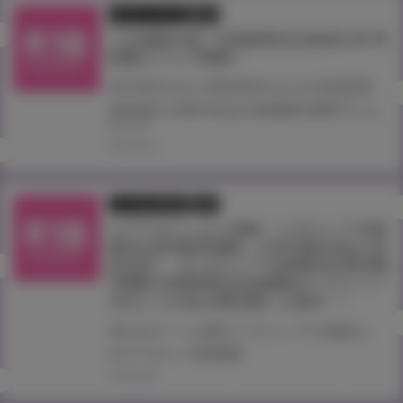
フェア・イベント
書籍
二社連動企画！滝美梨香先生新単行本 同
時購入フェア開催！
4月30日(火)に同時発売される滝美梨香先生の新単行本『真理子ちゃんがイク!!』と『MISSING LOVERS Remain』を同時購入された方に、 《同時購入フェア特典クリアファイル2種セット》をお渡しします！
#MISSING LOVERS Remain
#滝美梨香
#真理子ちゃん
がイク!!
2019.03.19
とらのあな限定版
書籍
コアマガジンより画集『メガストア COV
ER ILLUSTRATIONS』が9月28日(金)に発
売決定！ 【メガストア COVER ILLUSTRA
TIONS 滝美梨香先生絵柄B2タペストリー
付きとらのあな限定版】も発売！！
美少女ゲーム雑誌メガストアの表紙を飾ったイラストを収録した画集 『メガストア COVER ILLUSTRATIONS 』が登場です！ とらのあなでは発売を記念して“滝美梨香先生”イラストのB2タペストリー付き限定版をご用意しました。 お買い逃がしのないよう、是非お求めください！
#コアマガジン
#滝美梨香
2018.09.06