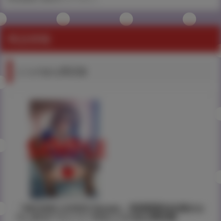
商品情報
とらのあな限定版
「MISSING LOVERS Remain」滝美梨香先生描きお
ろしB2タペストリー付きとらのあな限定版