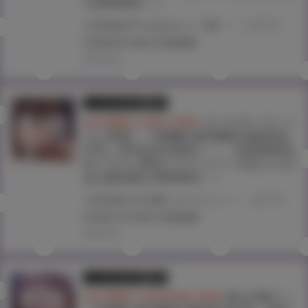
も同時発売！！
大型連休中も読みたい1冊！！ コアマガジンの人気成年コミック誌『COMIC HOTMILK』 『COMIC HOTMILK 2023年6月号』がゴールデンウイークの合間、2023年5月2日(火)に登場！！ とらのあなでは『COMIC HOTMILK 2023年6月号』の発売を記念して、 人気作家・滝美梨香先生が描く前号“2023年5月号”表紙絵を、差分絵でタペストリー化！！ 《滝美梨香先生イラストB2タペストリー》付きとらのあな限定版をご用意しました！！ お買い逃しのないよう、是非お求めください！
#COMICHOTMILK
#滝美梨香
2023.04.26
とらのあな限定版
書籍
★共通購入特典公開★
ゴールデンウィー
クに登場！『COMIC HOTMILK 2022年6
月号』5月2日(月)発売！！ 《滝美梨香先
生イラストB2タペストリー》付きとらの
あな限定版も同時発売！！
大型連休の読書にオススメ！！ コアマガジンの人気成年コミック誌『COMIC HOTMILK』“2022年6月号”が5月2日(月)に登場！！ とらのあなでは今号も発売を記念して、人気作家・滝美梨香先生が描く“2022年4月号”表紙絵を、差分絵でタペストリー化！！ 《滝美梨香先生イラストB2タペストリー》付きとらのあな限定版をご用意しました！！
#COMIC HOTMILK
#滝美梨香
2022.04.21
とらのあな限定版
書籍
★共通購入特典画像公開★
春を先取り！