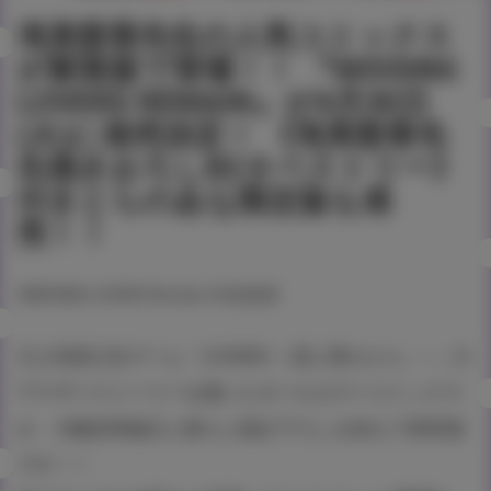
滝美梨香先生の人気コミックス
が新装版で登場！！ 『MISSING
LOVERS REMAIN』が4月30日
(火)に発売決定！ 《滝美梨香先
生描きおろしB2タペストリー》
付きとらのあな限定版も発
売！！
#MISSING LOVERS Remain
#滝美梨香
大人気美少女ゲーム「LOVERS ～恋に落ちたら…～」の
アナザーストーリーを描いたオールカラーコミックス
が、大幅加筆修正と新たに描き下ろしを加えて再登場
です！！