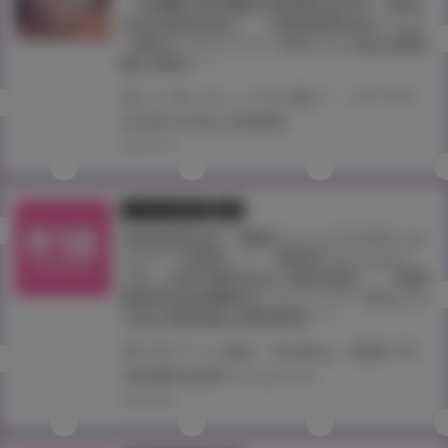
『COMIC HOTMILK 2020年4月号』3月2
日(月)発売決定！ 《滝美梨香先生イラス
トB2タペストリー》付きとらのあな限定
版も発売！！
春より先にホットをお届け！ コアマガジンの人気成年コミック誌『COMIC HOTMILK』2020年4月号が3月2日(月)に登場！！ とらのあなでは今号も発売を記念して、人気絵師・滝美梨香先生が描くの前号“2020年3月号”の表紙絵を、 加筆差分絵でタペストリー化！《滝美梨香先生イラストB2タペストリー》付き限定版をご用意しました！！ お買い逃がしのないよう、是非お求めください！！
#COMICHOTMILK
#滝美梨香
2020.02.19
とらのあな限定版
書籍
滝美梨香先生！最新コミックスがオール
カラーで登場！！ 『真理子ちゃんがイ
ク!!』が4月30日(火)に発売決定！ 《滝美
梨香先生絵柄B2タペストリー》付きとら
のあな限定版も同時発売！！
美少女ゲーム雑誌『BugBug』連載の滝美梨香先生人気コミック『真理子ちゃんがイク!!』が待望の単行本化決定！！ しかも！掲載時にモノクロだったページもカラーになった！全ページオールカラーコミックに！ さらに…！ミニゲーム『GREENHORN』の最新OS版を収録したDVDを付録にした豪華な一品！！ そして、とらのあなでは発売を記念して《滝美梨香先生絵柄B2タペストリー》付き限定版をご用意しました！ お買い逃がしのないよう、是非お求めください！ 二社連動企画！滝美梨香先生新単行本 同時購入フェア開催！
#滝美梨香
#真理子ちゃんがイク!!
2019.03.29