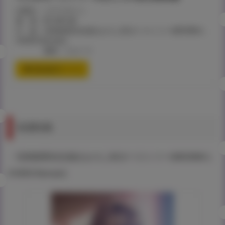
出版社：コアマガジン
価 格：¥3,789+税
付 録：滝美梨香先生描きおろしB2タペストリー(MSSING L
OVERS Remain)
素材：スエード
通信販売ページ
有償特典
・滝美梨香先生描きおろしB2タペストリー(MISSING L
OVERS Remain)