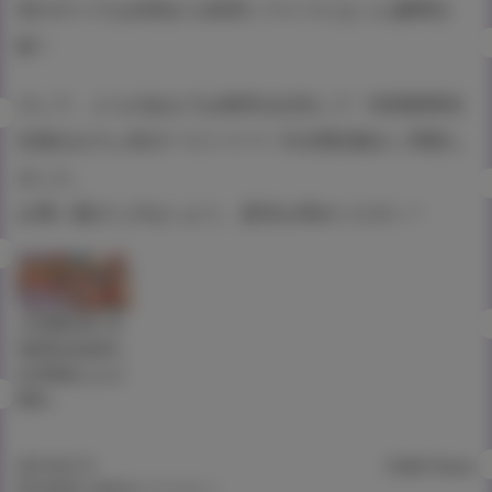
本のサイズもA5判からB5判へワイドになった豪華仕
様！
そして、とらのあなでは発売を記念して《滝美梨香先
生描きおろしB2タペストリー》付き限定版をご用意し
ました。
お買い逃がしのないよう、是非お求めください！
二社連動企画！滝
美梨香先生新単行
本 同時購入フェア
開催！
2019.03.19
14,869 Views
©滝美梨香/Jellyfish/コアマガジン