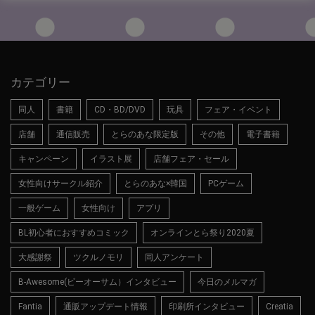
カテゴリー
同人
書籍
CD・BD/DVD
玩具
フェア・イベント
店舗
通信販売
とらのあな限定版
その他
電子書籍
キャンペーン
イラスト展
店舗フェア・セール
女性向けサークル紹介
とらのあな×韓国
PCゲーム
一般ゲーム
女性向け
アプリ
BL初心者におすすめコミック
オンラインとら祭り2020夏
大感謝祭
ツクルノモリ
同人アンケート
B-Awesome(ビーオーサム）インタビュー
今日のメルマガ
Fantia
通販アップデート情報
印刷所インタビュー
Creatia