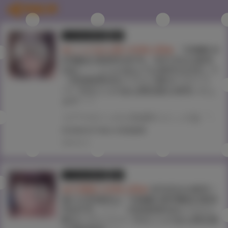
関連記事
とらのあな限定版
書籍
★とらのあな購入特典公開★
『COMIC H
OTMILK 2025年4月号』3月1日(土)発売
決定！！ とらのあなでは発売を記念して
《滝美梨香先生イラストB2タペストリ
ー》付きとらのあな限定版を発売いたし
ます！！
コアマガジンの人気成年コミック誌 『COMIC HOTMILK 2025年4月号』が3月1日(土)に発売！！！ とらのあなでは今号も発売を記念して、滝美梨香先生のイラストをタペストリー化！ 《滝美梨香先生イラストB2タペストリー》付き限定版をご用意しました！！ お買い逃がしのないよう、是非お求めください！
#COMICHOTMILK
#滝美梨香
2025.02.13
とらのあな限定版
書籍
★共通購入特典公開★
5月2日(火)発売！
春の大型連休は『COMIC HOTMILK 2023
年6月号』！！ 《滝美梨香先生イラスト
B2タペストリー》付きとらのあな限定版