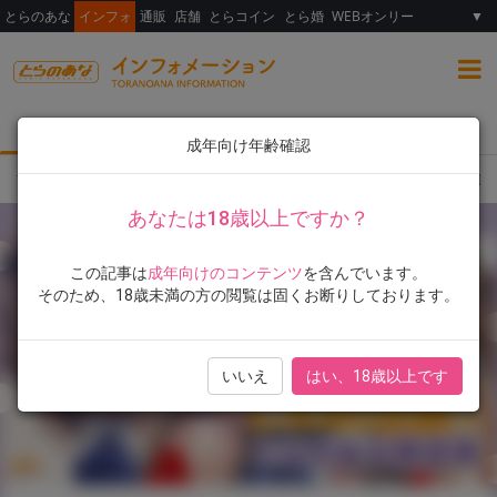
とらのあな
インフォ
通販
店舗
とらコイン
とら婚
WEBオンリー
▼
総合
女性向け
ランキング
イラスト展
成年向け年齢確認
TOP
とらのあな限定版
書籍
滝美梨香先生の人気コミックスが新装版で登場！！ 
あなたは18歳以上ですか？
この記事は
成年向けのコンテンツ
を含んでいます。
そのため、18歳未満の方の閲覧は固くお断りしております。
いいえ
はい、18歳以上です