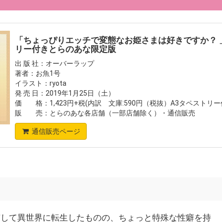
「ちょっぴりエッチで変態なお姫さまは好きですか？ 」
リー付きとらのあな限定版
出 版 社：オーバーラップ
著者：お魚1号
イラスト：ryota
発 売 日：2019年1月25日（土）
価 格：1,423円+税(内訳 文庫:590円（税抜）A3タペストリ
販 売：とらのあな各店舗（一部店舗除く）・通信販売
通信販売ページ
有して異世界に転生したものの、ちょっと特殊な性癖を持