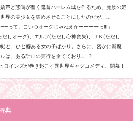
の嬌声と悲鳴が響く鬼畜ハーレム城を作るため、魔族の姫
世界の美少女を集めさせることにしたのだが……。
——って、こいつオークじゃねえかーーーーっ!!!」
ただしオーク)、エルフ(ただし心神喪失)、ＪＫ(ただし
の娘)と、ひと癖ある女の子ばかり。さらに、密かに新魔
ルは、ある計画の実行を企てており……？
とヒロインズが巻き起こす異世界ギャグコメディ、開幕！
特典