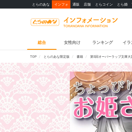
とらのあな
インフォ
通販
店舗
とらコイン
とら婚
総合
女性向け
ランキング
イラ
TOP
とらのあな限定版
書籍
第5回オーバーラップ文庫大