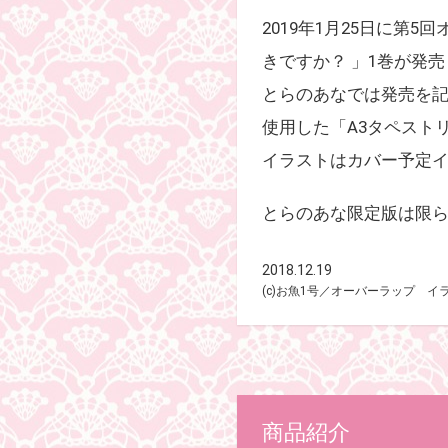
2019年1月25日に
きですか？ 」1巻が発売
とらのあなでは発売を記
使用した「A3タペスト
イラストはカバー予定イ
とらのあな限定版は限
2018.12.19
(c)お魚1号／オーバーラップ イラス
商品紹介