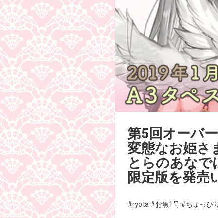
第5回オーバ
変態なお姫さま
とらのあなで
限定版を発売
#ryota
#お魚1号
#ちょっぴ