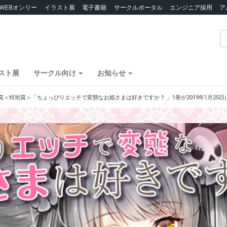
WEBオンリー
イラスト展
電子書籍
サークルポータル
エンジニア採用
ア
スト展
サークル向け
お知らせ
賞＜特別賞＞「ちょっぴりエッチで変態なお姫さまは好きですか？ 」1巻が2019年1月25