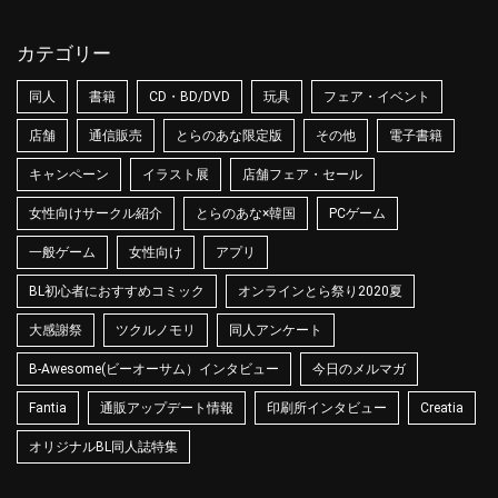
カテゴリー
同人
書籍
CD・BD/DVD
玩具
フェア・イベント
店舗
通信販売
とらのあな限定版
その他
電子書籍
キャンペーン
イラスト展
店舗フェア・セール
女性向けサークル紹介
とらのあな×韓国
PCゲーム
一般ゲーム
女性向け
アプリ
BL初心者におすすめコミック
オンラインとら祭り2020夏
大感謝祭
ツクルノモリ
同人アンケート
B-Awesome(ビーオーサム）インタビュー
今日のメルマガ
Fantia
通販アップデート情報
印刷所インタビュー
Creatia
オリジナルBL同人誌特集