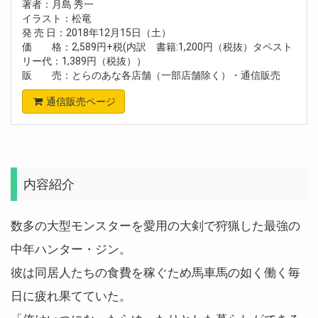
著者：月島 秀一
イラスト：松竜
発 売 日：2018年12月15日（土）
価 格：2,589円+税(内訳 書籍:1,200円（税抜）タペスト
リー代：1,389円（税抜））
販 売：とらのあな各店舗（一部店舗除く）・通信販売
通信販売ページ
内容紹介
数多の大型モンスターを愛用の大剣で狩猟した最強の
中年ハンター・ジン。
彼は同居人たちの食費を稼ぐため馬車馬の如く働く毎
日に疲れ果てていた。