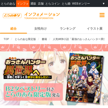
とらのあな
インフォ
通販
店舗
とらコイン
とら婚
WEBオンリー
▼
総合
女性向け
ランキング
イラスト展
TOP
とらのあな限定版
書籍
人気WEB小説「最強のおっさんハンター異世