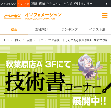
とらのあな
インフォ
通販
店舗
とらコイン
とら婚
WEBオンリー
▼
総合
女性向け
ランキング
イラスト展
TOP
同人
店舗
【エンジニア必見！】とらのあな秋葉原店A・3Fにて技術