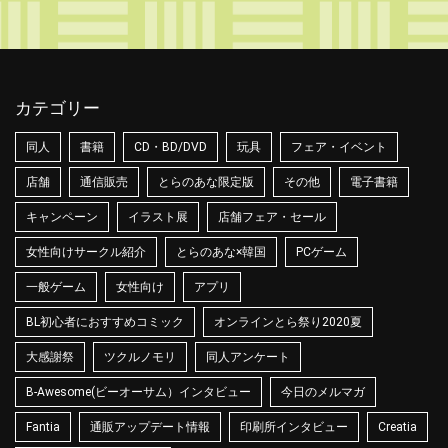
カテゴリー
同人
書籍
CD・BD/DVD
玩具
フェア・イベント
店舗
通信販売
とらのあな限定版
その他
電子書籍
キャンペーン
イラスト展
店舗フェア・セール
女性向けサークル紹介
とらのあな×韓国
PCゲーム
一般ゲーム
女性向け
アプリ
BL初心者におすすめコミック
オンラインとら祭り2020夏
大感謝祭
ツクルノモリ
同人アンケート
B-Awesome(ビーオーサム）インタビュー
今日のメルマガ
Fantia
通販アップデート情報
印刷所インタビュー
Creatia